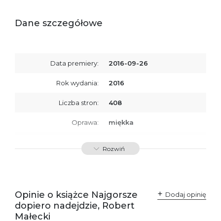
Dane szczegółowe
Data premiery:
2016-09-26
Rok wydania:
2016
Liczba stron:
408
Oprawa:
miękka
ISBN
9788379765188
Rozwiń
SKU:
K732729
Producent / Osoby
Wydawnictwo Poznańskie
odpowiedzialne za
Sp. z o.o.
Opinie o książce Najgorsze
Dodaj opinię
zgodność produktu z
ul. Fredry 8
dopiero nadejdzie, Robert
przepisami:
61-701 Poznań
Polska
Małecki