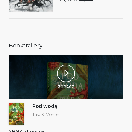
39,90 zł
Booktrailery
ZOBACZ
Pod wodą
Tara K. Menon
29,94 zł
49,90 zł