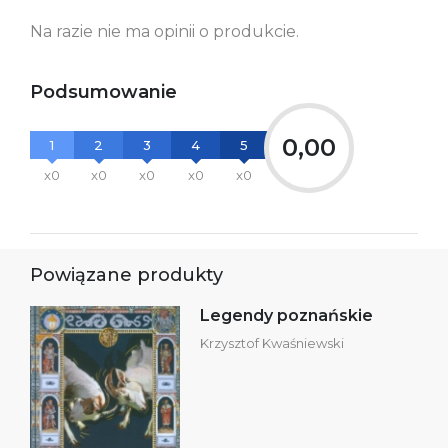
kontakt@wydajenamsie.pl
+48 61 623 38 38
Na razie nie ma opinii o produkcie.
Ostrzeżenia oraz
Załącznik PDF
informacje dotyczące
bezpieczeństwa:
Podsumowanie
0,00
1
2
3
4
5
x0
x0
x0
x0
x0
Powiązane produkty
Legendy poznańskie
Krzysztof Kwaśniewski