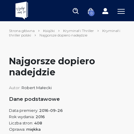
0
Strona główna
Książki
Kryminał i Thriller
Kryminał i
thriller polski
Najgorsze dopiero nadejdzie
Najgorsze dopiero
nadejdzie
Autor:
Robert Małecki
Dane podstawowe
Data premiery:
2016-09-26
Rok wydania:
2016
Liczba stron:
408
Oprawa:
miękka