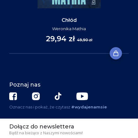
Chłód
Weronika Mathia
29,94 zł
49,90 zł
Poznaj nas
Oznacz nas i pokaż, że czytasz
#wydajenamsie
Dołącz do newslettera
Bądź na bieżąco z Naszymi nowościami!