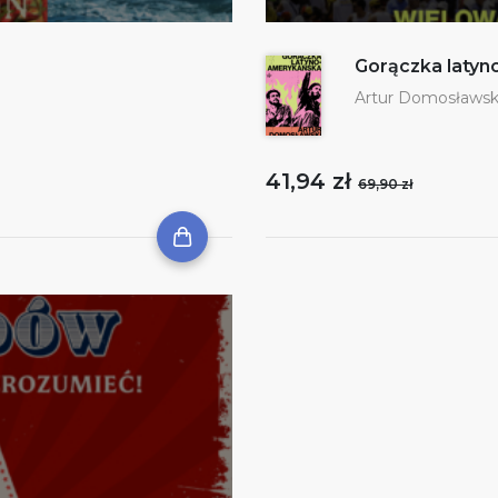
Gorączka laty
Artur Domosławsk
41,94 zł
69,90 zł