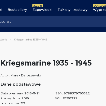
2026 📚
OD 7.50 ZŁ
ki
Bestsellery
Zapowiedzi
Pakiety i zestawy
Wyprze
storia
Kriegsmarine 1935 – 1945
Kriegsmarine 1935 - 1945
Autor:
Marek Daroszewski
Dane podstawowe
Data premiery:
2016-11-21
ISBN:
9788379765522
Rok wydania:
2016
SKU:
E200227
Liczba stron:
312