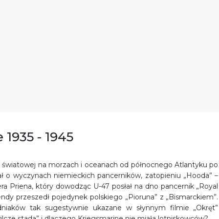
 1935 - 1945
ie światowej na morzach i oceanach od północnego Atlantyku po
yszał o wyczynach niemieckich pancerników, zatopieniu „Hooda” –
 Priena, który dowodząc U-47 posłał na dno pancernik „Royal
ndy przeszedł pojedynek polskiego „Pioruna” z „Bismarckiem”.
niaków tak sugestywnie ukazane w słynnym filmie „Okręt”
cze stada” i dlaczego Kriegsmarine nie miała lotniskowców?