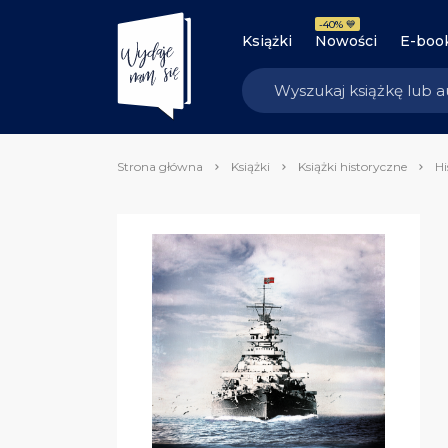
-40% 💙
Książki
Nowości
E-boo
Strona główna
Książki
Książki historyczne
Hi