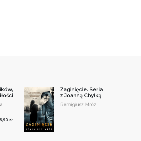
ików,
Zaginięcie. Seria
łości
z Joanną Chyłką
ka
Remigiusz Mróz
6,90 zł