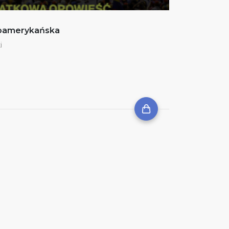
noamerykańska
i