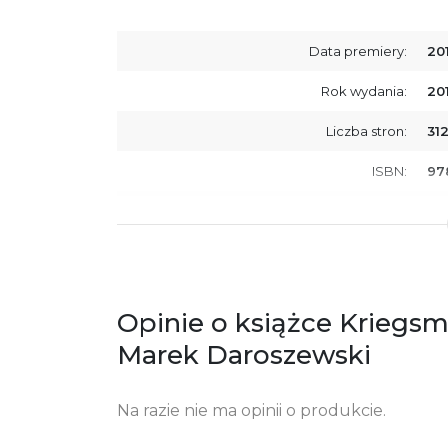
Data premiery:
201
Rok wydania:
20
Liczba stron:
31
ISBN:
97
SKU:
E2
Producent / Osoby odpowiedzialne za
Wy
zgodność produktu z przepisami:
ul.
61
Po
Opinie o książce Kriegsma
ko
+4
Marek Daroszewski
Ostrzeżenia oraz informacje dotyczące
Za
bezpieczeństwa:
Na razie nie ma opinii o produkcie.