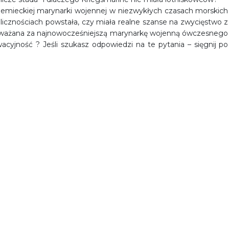
i niemieckiej marynarki wojennej w niezwykłych czasach morskich
olicznościach powstała, czy miała realne szanse na zwycięstwo z
 uważana za najnowocześniejszą marynarkę wojenną ówczesnego
acyjność ? Jeśli szukasz odpowiedzi na te pytania – sięgnij po