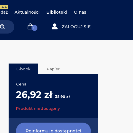
 🔥🔥
daż
Aktualności
Biblioteki
O nas
ZALOGUJ SIĘ
0
E-book
Papier
Cena:
26,92 zł
35,90 zł
Produkt niedostępny
Poinformuj o dostępności