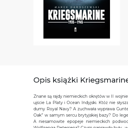
Opis książki Kriegsmarine
Znane są rajdy niemieckich okrętów w II wojn
ujście La Platy i Ocean Indyjski. Któż nie sł
dumy Royal Navy? A zuchwała wyprawa Guntera
Oak” w samym sercu brytyjskiej bazy? Do lege
A niesamowite epopeje niemieckich podwod
Wolfganga Petersena? Czym naprawdę były „wil