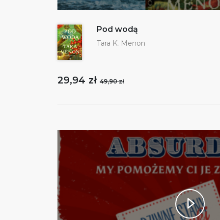
Pod wodą
Tara K. Menon
29,94 zł
49,90 zł