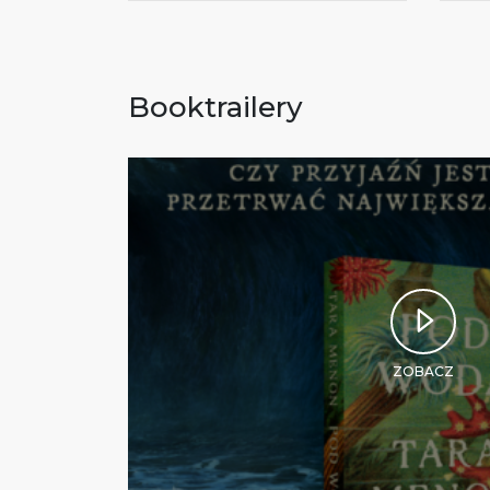
Booktrailery
ZOBACZ