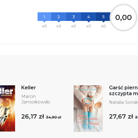
0,00
1
2
3
4
5
x0
x0
x0
x0
x0
Keller
Garść piern
szczypta mi
Marcin
Jamiołkowski
Natalia Sońs
26,17 zł
27,67 zł
34,90 zł
3