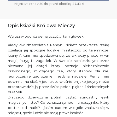
Najniższa cena z 30 dni przed obniżką:
37.43 zł
Opis książki Królowa Mieczy
Wyrusz w podróż pełną uczuć… i łamigłówek
Kiedy dwudziestoletnia Penryn Trickett przekracza rzekę
dzielącą jej spokojne ludzkie miasteczko od tajemniczej
krainy Arkanii, nie spodziewa się, że wkroczy prosto w wir
magii, intryg i… zagadek. W świecie zamieszkałym przez
nieznane jej dotąd istoty poznaje niebezpiecznie
przystojnego, milczącego fae, który stanowi dla niej
jednocześnie zagrożenie i jedyną nadzieję. Penryn nie
powinna mu ufać. A jednak to właśnie on jako jedyny może
przeprowadzić ją przez świat pełen piękna i śmiertelnych
pułapek.
Dlaczego dziewczyna potrafi czytać starożytny język
magicznych istot? Co oznacza symbol na naszyjniku, który
dostała od matki? I jakim cudem w ogóle znalazła się w
miejscu, gdzie ludzie nie mają prawa istnieć?