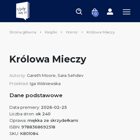
0
Strona główna
Książki
Horror
Królowa Mieczy
Królowa Mieczy
Autorzy:
Gareth Moore
,
Sara Sehdev
Przekład:
Iga Wiśniewska
Dane podstawowe
Data premiery:
2026-02-25
Liczba stron:
ok 240
Oprawa:
miękka ze skrzydełkami
ISBN:
9788368692518
SKU:
K801084