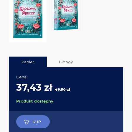
Papier
E-book
Cena:
37,43 zł
49,90 zł
Produkt dostępny
KUP