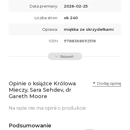
Data premiery:
2026-02-25
Liczba stron:
ok 240
Oprawa:
miękka ze skrzydełkami
ISBN
9788368692518
SKU:
K801084
Rozwiń
Producent / Osoby
Wydawnictwo Poznańskie
odpowiedzialne za
Sp. z o.o.
zgodność produktu z
ul. Fredry 8
przepisami:
61-701 Poznań
Opinie o książce Królowa
Polska
Dodaj opinię
kontakt@wydajenamsie.pl
Mieczy, Sara Sehdev, dr
+48 61 623 38 38
Gareth Moore
Ostrzeżenia oraz
Załącznik PDF
Na razie nie ma opinii o produkcie.
informacje dotyczące
bezpieczeństwa:
Podsumowanie