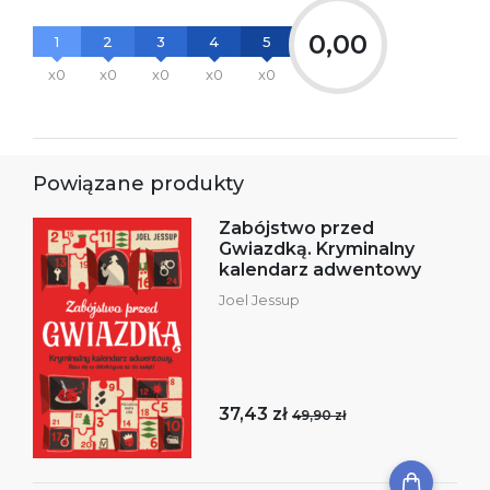
0,00
1
2
3
4
5
x0
x0
x0
x0
x0
Powiązane produkty
Zabójstwo przed
Gwiazdką. Kryminalny
kalendarz adwentowy
Joel Jessup
37,43 zł
49,90 zł