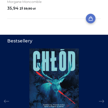
Morgane Moncomble
35,94 zł
59,90 zł
Bestsellery