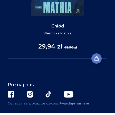
Chłód
Weronika Mathia
29,94 zł
49,90 zł
Poznaj nas
Oznacz nas i pokaż, że czytasz
#wydajenamsie