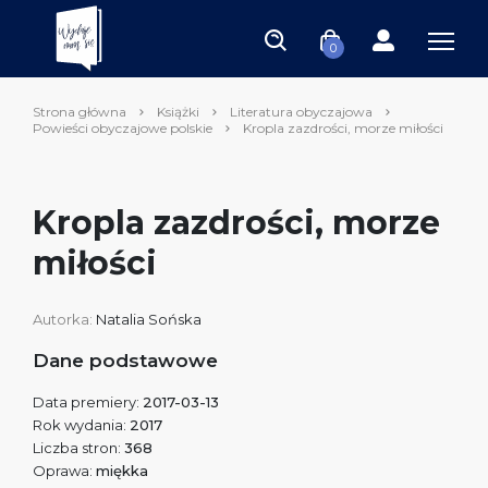
0
Strona główna
Książki
Literatura obyczajowa
Powieści obyczajowe polskie
Kropla zazdrości, morze miłości
Kropla zazdrości, morze
miłości
Autorka:
Natalia Sońska
Dane podstawowe
Data premiery:
2017-03-13
Rok wydania:
2017
Liczba stron:
368
Oprawa:
miękka