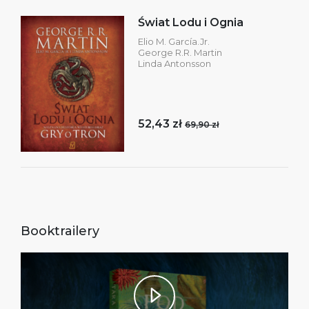
Świat Lodu i Ognia
Elio M. García.Jr.
George R.R. Martin
Linda Antonsson
52,43 zł
69,90 zł
Booktrailery