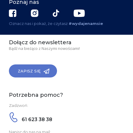
Poznaj nas
Oznacz nas i pokaż, że czytasz
#wydajenamsie
Dołącz do newslettera
Bądź na bieżąco z Naszymi nowościami!
ZAPISZ SIĘ
Potrzebna pomoc?
Zadzwoń:
61 623 38 38
Napisz do nas na mail: