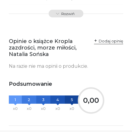
ISBN
9788379766369
Rozwiń
SKU:
K732793
Producent / Osoby
Wydawnictwo Poznańskie
odpowiedzialne za
Sp. z o.o.
Opinie o książce Kropla
Dodaj opinię
zgodność produktu z
ul. Fredry 8
zazdrości, morze miłości,
przepisami:
61-701 Poznań
Polska
Natalia Sońska
kontakt@wydajenamsie.pl
+48 61 623 38 38
Na razie nie ma opinii o produkcie.
Ostrzeżenia oraz
Załącznik PDF
informacje dotyczące
bezpieczeństwa:
Podsumowanie
0,00
1
2
3
4
5
x0
x0
x0
x0
x0