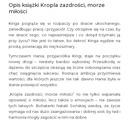
Opis książki Kropla zazdrości, morze
miłości
Kinga pogrąża się w rozpaczy po stracie ukochanego,
zaniedbując pracę i przyjaciół. Czy otrząśnie się na czas, by
nie stracić tego, co najważniejsze i co dotąd trzymało ją
przy życiu? Nie jest to łatwe, bo ilekroć Kinga wyjdzie na
prostą, powracają do niej koszmary…
Tymczasem Hania, przyjaciółka Kingi, staje na początku
nowej drogi – niestety bardzo wyboistej. Przeszkodą w
dążeniu do szczęścia okazują się liczne zobowiązania oraz
chęć osiągnięcia sukcesu. Rosnąca ambicja przyćmiewa
wartości, dla których jeszcze nie tak dawno Hania była w
stanie poświęcić wszystko.
„Kropla zazdrości, morze miłości” to nie tylko wspaniała
opowieść o miłości, lecz także o emocjach – nie zawsze
tych łatwych. Bohaterki Natalii Sońskiej wiedzą, że życie
wymaga od nas dużo zaangażowania i dobrej woli, by ład i
harmonia mogły zagościć w nim na dobre.