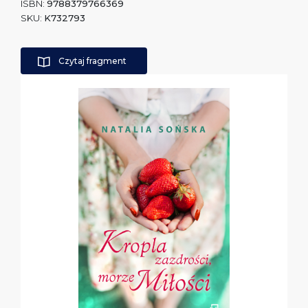
ISBN:
9788379766369
SKU:
K732793
Czytaj fragment