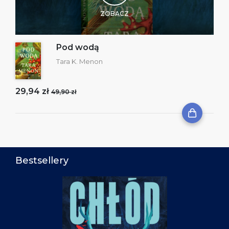
ZOBACZ
Pod wodą
Tara K. Menon
29,94 zł
49,90 zł
Bestsellery