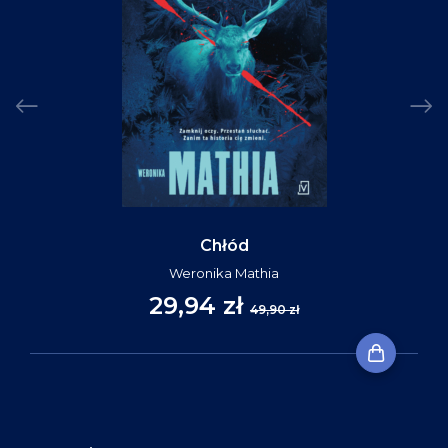
Chłód
Weronika Mathia
29,94 zł
49,90 zł