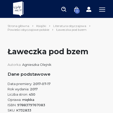
0
Strona główna
Książki
Literatura obyczajowa
Powieści obyczajowe polskie
Ławeczka pod bzem
Ławeczka pod bzem
Autorka:
Agnieszka Olejnik
Dane podstawowe
Data premiery:
2017-07-17
Rok wydania:
2017
Liczba stron:
450
Oprawa:
miękka
ISBN:
9788379767083
SKU:
K732833