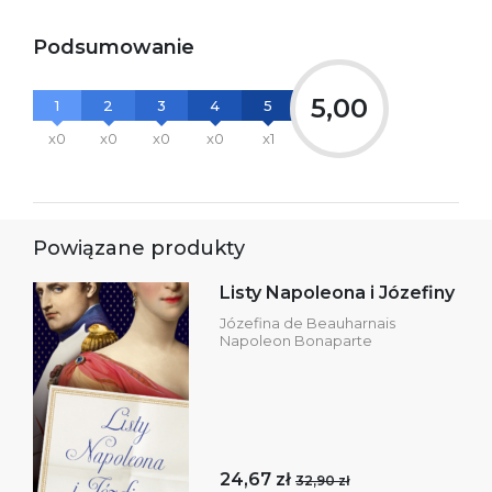
Podsumowanie
5,00
1
2
3
4
5
x0
x0
x0
x0
x1
Powiązane produkty
Listy Napoleona i Józefiny
Józefina de Beauharnais
Napoleon Bonaparte
24,67 zł
32,90 zł