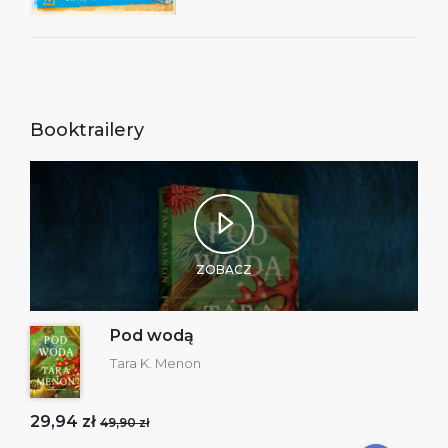
Booktrailery
ZOBACZ
Pod wodą
Tara K. Menon
29,94 zł
49,90 zł