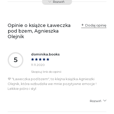
Rozwiń
SKU:
K732833
Producent / Osoby
Wydawnictwo Poznańskie
odpowiedzialne za
Sp. z o.o.
Opinie o książce Ławeczka
Dodaj opinię
zgodność produktu z
ul. Fredry 8
pod bzem, Agnieszka
przepisami:
61-701 Poznań
Polska
Olejnik
kontakt@wydajenamsie.pl
+48 61 623 38 38
Ostrzeżenia oraz
Załącznik PDF
dominika.books
informacje dotyczące
5
bezpieczeństwa:
11.11.2020
Skopiuj link do opinii
💜 "Ławeczka pod bzem", to klejna książka Agnieszki
Olejnik, która wzbudziła we mnie pozytywne emocje !
Lekkie pióro i styl
Rozwiń