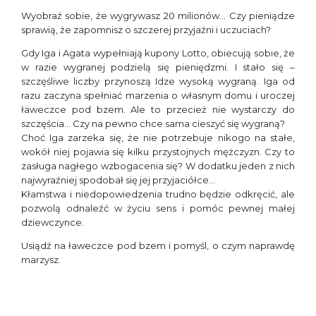
Wyobraź sobie, że wygrywasz 20 milionów… Czy pieniądze
sprawią, że zapomnisz o szczerej przyjaźni i uczuciach?
Gdy Iga i Agata wypełniają kupony Lotto, obiecują sobie, że
w razie wygranej podzielą się pieniędzmi. I stało się –
szczęśliwe liczby przynoszą Idze wysoką wygraną. Iga od
razu zaczyna spełniać marzenia o własnym domu i uroczej
ławeczce pod bzem. Ale to przecież nie wystarczy do
szczęścia… Czy na pewno chce sama cieszyć się wygraną?
Choć Iga zarzeka się, że nie potrzebuje nikogo na stałe,
wokół niej pojawia się kilku przystojnych mężczyzn. Czy to
zasługa nagłego wzbogacenia się? W dodatku jeden z nich
najwyraźniej spodobał się jej przyjaciółce…
Kłamstwa i niedopowiedzenia trudno będzie odkręcić, ale
pozwolą odnaleźć w życiu sens i pomóc pewnej małej
dziewczynce.
Usiądź na ławeczce pod bzem i pomyśl, o czym naprawdę
marzysz.