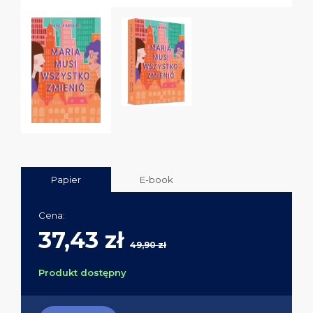
Papier
E-book
Cena:
37,43 zł
49,90 zł
Produkt dostępny