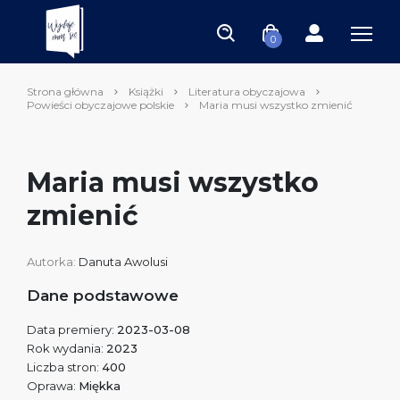
0
Strona główna
Książki
Literatura obyczajowa
Powieści obyczajowe polskie
Maria musi wszystko zmienić
Maria musi wszystko
zmienić
Autorka:
Danuta Awolusi
Dane podstawowe
Data premiery:
2023-03-08
Rok wydania:
2023
Liczba stron:
400
Oprawa:
Miękka