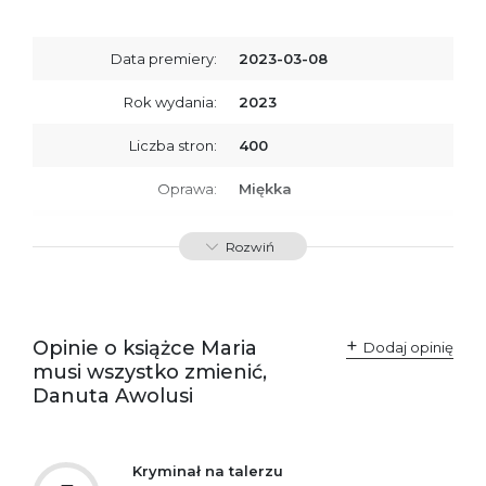
Data premiery:
2023-03-08
Rok wydania:
2023
Liczba stron:
400
Oprawa:
Miękka
ISBN
9788367616478
Rozwiń
SKU:
K800392
Producent / Osoby
Wydawnictwo Poznańskie
odpowiedzialne za
Sp. z o.o.
Opinie o książce Maria
Dodaj opinię
zgodność produktu z
ul. Fredry 8
musi wszystko zmienić,
przepisami:
61-701 Poznań
Polska
Danuta Awolusi
kontakt@wydajenamsie.pl
+48 61 623 38 38
Ostrzeżenia oraz
Załącznik PDF
Kryminał na talerzu
informacje dotyczące