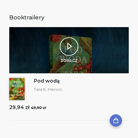
Booktrailery
ZOBACZ
Pod wodą
Tara K. Menon
29,94 zł
49,90 zł