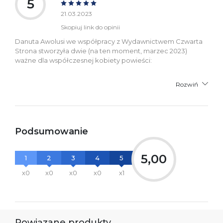
5
bezpieczeństwa:
21.03.2023
Skopiuj link do opinii
Danuta Awolusi we współpracy z Wydawnictwem Czwarta
Strona stworzyła dwie (na ten moment, marzec 2023)
ważne dla współczesnej kobiety powieści:
Rozwiń
Podsumowanie
5,00
1
2
3
4
5
x0
x0
x0
x0
x1
Powiązane produkty