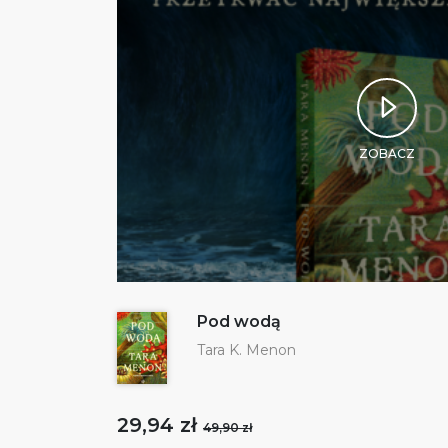
ZOBACZ
Pod wodą
Tara K. Menon
29,94 zł
49,90 zł