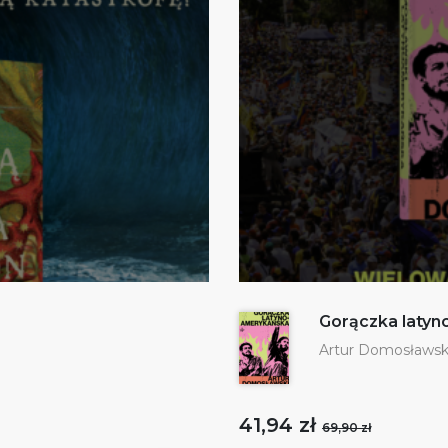
Gorączka laty
Artur Domosławsk
41,94 zł
69,90 zł