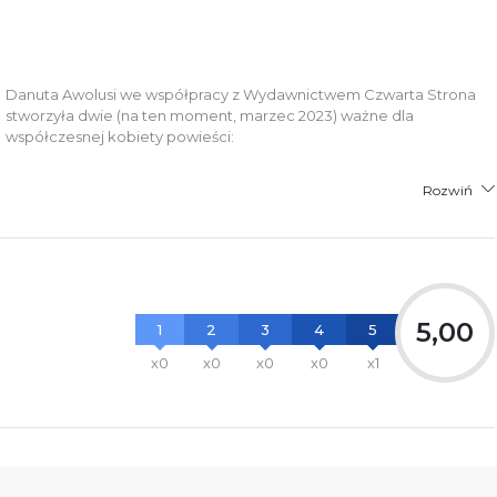
łącznik PDF
Danuta Awolusi we współpracy z Wydawnictwem Czwarta Strona
stworzyła dwie (na ten moment, marzec 2023) ważne dla
współczesnej kobiety powieści:
Rozwiń
5,00
1
2
3
4
5
x0
x0
x0
x0
x1