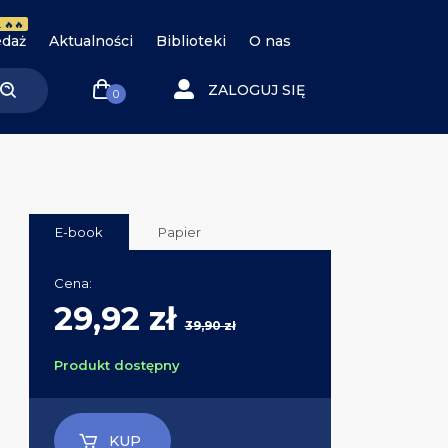
 🔥🔥
daż
Aktualności
Biblioteki
O nas
ZALOGUJ SIĘ
0
E-book
Papier
Cena:
29,92 zł
39,90 zł
Produkt dostępny
KUP