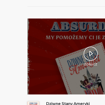
ZOBACZ
Dziwne Stany Ameryki