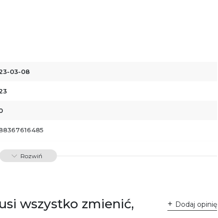
23-03-08
23
0
88367616485
00308
Rozwiń
dawnictwo Poznańskie Sp. z o.o.
 Fredry 8
-701 Poznań
lska
usi wszystko zmienić,
ntakt@wydajenamsie.pl
Dodaj opinię
8 61 623 38 38