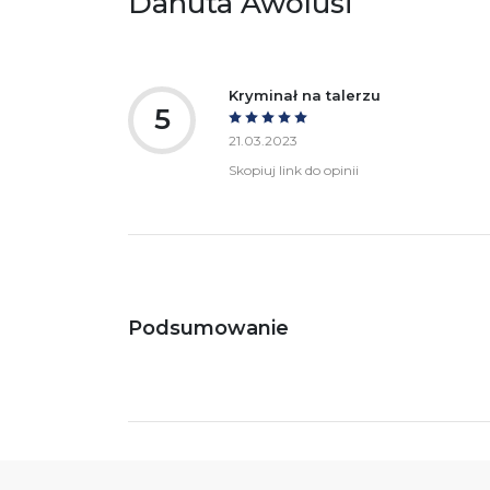
Danuta Awolusi
Ostrzeżenia oraz informacje dotyczące
Za
bezpieczeństwa:
Kryminał na talerzu
5
21.03.2023
Skopiuj link do opinii
Podsumowanie