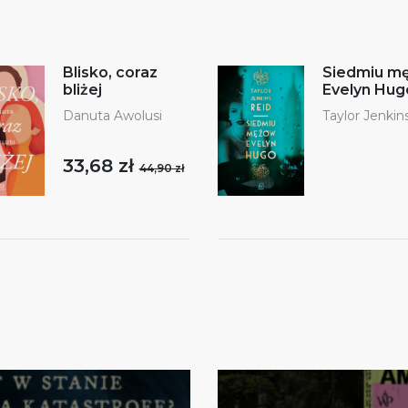
Blisko, coraz
Siedmiu m
bliżej
Evelyn Hug
Danuta Awolusi
Taylor Jenkin
33,68 zł
44,90 zł