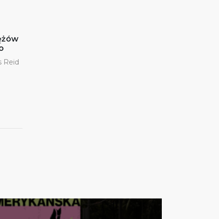
ężów
o
s Reid