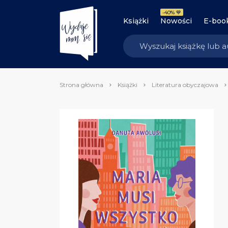
-40% 💙
Książki
Nowości
E-boo
Strona główna
Książki
Literatura obyczajowa