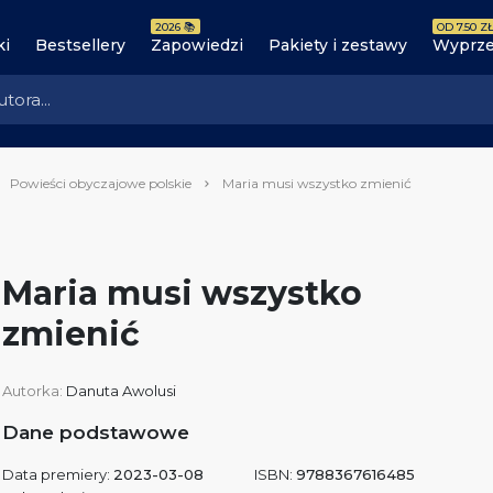
2026 📚
OD 7.50 ZŁ
ki
Bestsellery
Zapowiedzi
Pakiety i zestawy
Wyprze
Powieści obyczajowe polskie
Maria musi wszystko zmienić
Maria musi wszystko
zmienić
Autorka:
Danuta Awolusi
Dane podstawowe
Data premiery:
2023-03-08
ISBN:
9788367616485