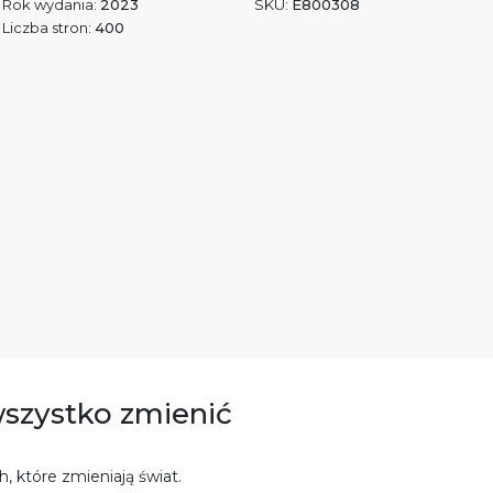
Rok wydania:
2023
SKU:
E800308
Liczba stron:
400
wszystko zmienić
, które zmieniają świat.