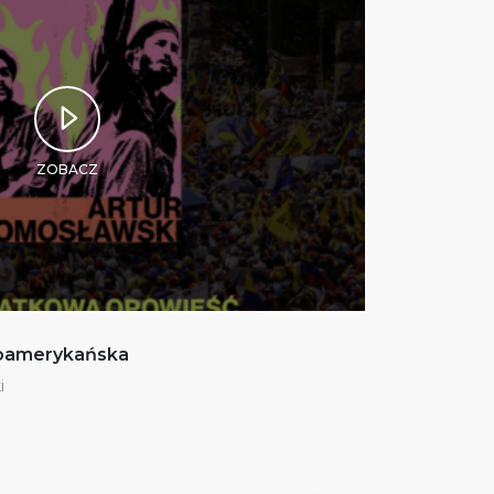
ZOBACZ
noamerykańska
i