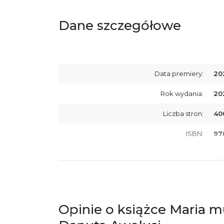
Dane szczegółowe
Data premiery:
20
Rok wydania:
20
Liczba stron:
40
ISBN:
97
SKU:
E8
Producent / Osoby odpowiedzialne za
Wy
zgodność produktu z przepisami:
ul.
61
Po
Opinie o książce Maria m
ko
+4