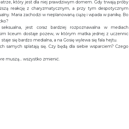
 teatrze, który jest dla niej prawdziwym domem. Gdy trwają próby
iższą reakcję z charyzmatycznym, a przy tym despotycznym
alny. Maria zachodzi w nieplanowaną ciążę i wpada w panikę. Bo
ecko?
 seksualna, jest coraz bardziej rozpoznawalna w mediach
kim liceum dostaje pozew, w którym matka jednej z uczennic
staje się bardzo medialna, a na Gosię wylewa się fala hejtu.
ch samych splatają się. Czy będą dla siebie wsparciem? Czego
które muszą… wszystko zmienić.