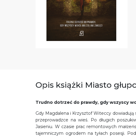
Opis książki Miasto głup
Trudno dotrzeć do prawdy, gdy wszyscy wok
Gdy Magdalena i Krzysztof Witeccy dowiadują s
przeprowadzce na wieś. Po długich poszukiw
Jasieniu. W czasie prac remontowych małżeńst
tajemniczym ogrodem na tyłach posesji. Po