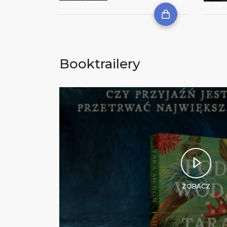
Booktrailery
ZOBACZ