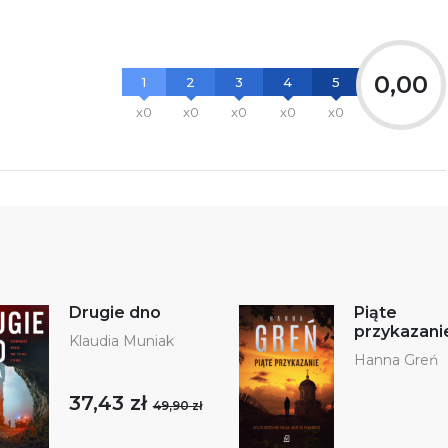
0,00
1
2
3
4
5
x0
x0
x0
x0
x0
Drugie dno
Piąte
przykazani
Klaudia Muniak
Hanna Greń
37,43 zł
49,90 zł