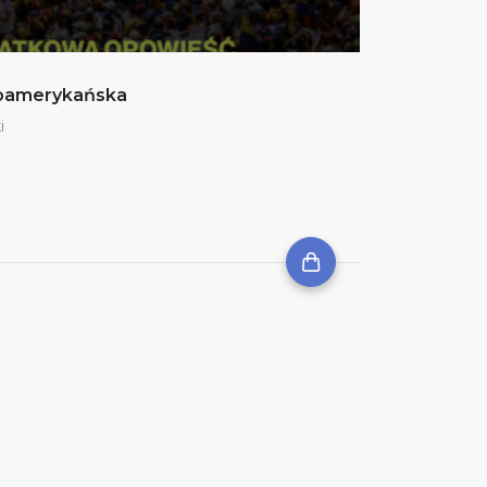
noamerykańska
i