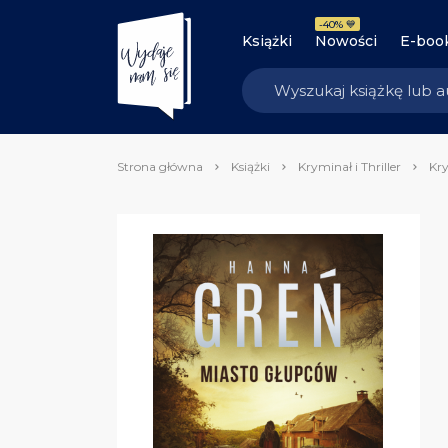
-40% 💙
Książki
Nowości
E-boo
Strona główna
Książki
Kryminał i Thriller
Kry