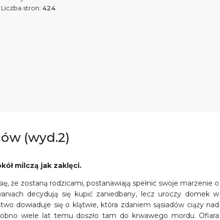
Liczba stron:
424
ców (wyd.2)
ół milczą jak zaklęci.
ię, że zostaną rodzicami, postanawiają spełnić swoje marzenie o
aniach decydują się kupić zaniedbany, lecz uroczy domek w
wo dowiaduje się o klątwie, która zdaniem sąsiadów ciąży nad
dobno wiele lat temu doszło tam do krwawego mordu. Ofiara