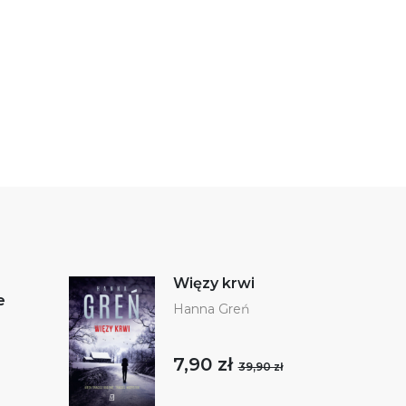
Więzy krwi
e
Hanna Greń
7,90 zł
39,90 zł