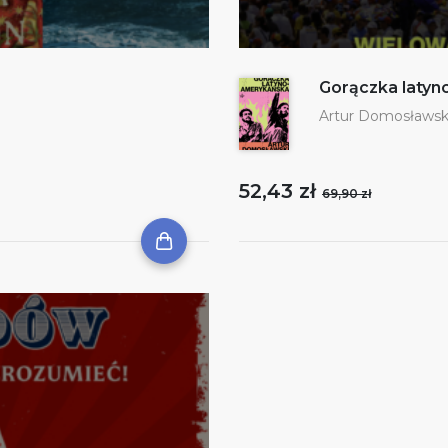
Gorączka laty
Artur Domosławsk
52,43 zł
69,90 zł