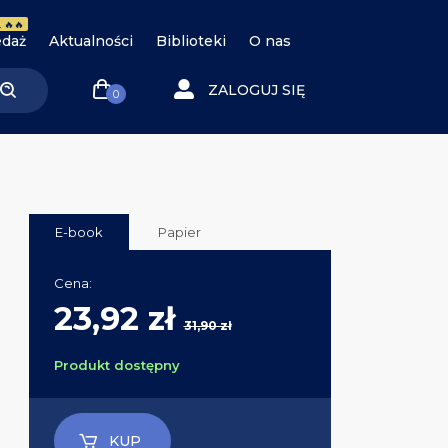
 🔥🔥
daż
Aktualności
Biblioteki
O nas
ZALOGUJ SIĘ
0
E-book
Papier
Cena:
23,92 zł
31,90 zł
Produkt dostępny
KUP