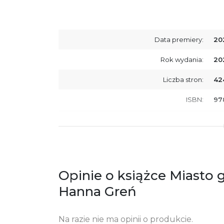
Data premiery:
20
Rok wydania:
20
Liczba stron:
42
ISBN:
97
SKU:
E8
Producent / Osoby odpowiedzialne za
Wy
zgodność produktu z przepisami:
ul.
61
Po
Opinie o książce Miasto 
ko
+4
Hanna Greń
Ostrzeżenia oraz informacje dotyczące
Za
bezpieczeństwa:
Na razie nie ma opinii o produkcie.