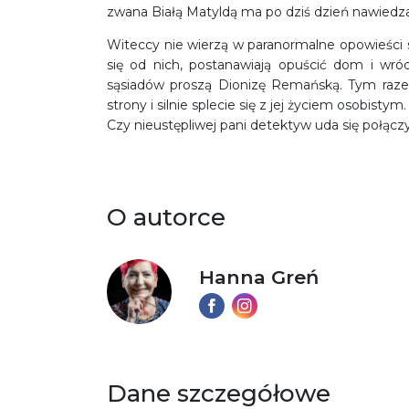
zwana Białą Matyldą ma po dziś dzień nawiedzać 
Witeccy nie wierzą w paranormalne opowieści 
się od nich, postanawiają opuścić dom i wr
sąsiadów proszą Dionizę Remańską. Tym raze
strony i silnie splecie się z jej życiem osobistym.
Czy nieustępliwej pani detektyw uda się połąc
O autorce
Hanna Greń
Dane szczegółowe