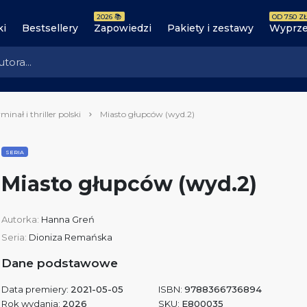
2026 📚
OD 7.50 ZŁ
ki
Bestsellery
Zapowiedzi
Pakiety i zestawy
Wyprze
minał i thriller polski
Miasto głupców (wyd.2)
SERIA
Miasto głupców (wyd.2)
Autorka:
Hanna Greń
Seria:
Dioniza Remańska
Dane podstawowe
Data premiery:
2021-05-05
ISBN:
9788366736894
Rok wydania:
2026
SKU:
E800035