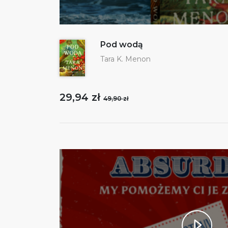
Pod wodą
Tara K. Menon
29,94 zł
49,90 zł