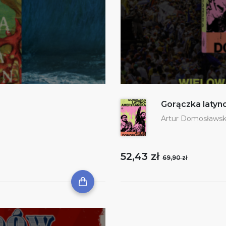
Gorączka laty
Artur Domosławsk
52,43 zł
69,90 zł