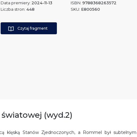
Data premiery:
2024-11-13
ISBN:
9788368263572
Liczba stron:
448
SKU:
E800560
Czytaj fragment
y światowej (wyd.2)
cącą klęską Stanów Zjednoczonych, a Rommel był subtelnym