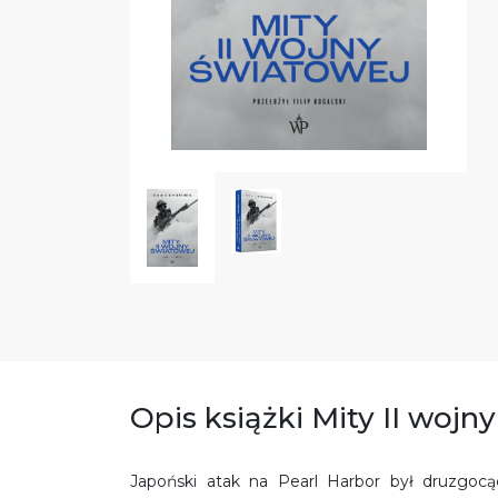
Opis książki Mity II wojn
Japoński atak na Pearl Harbor był druzgo