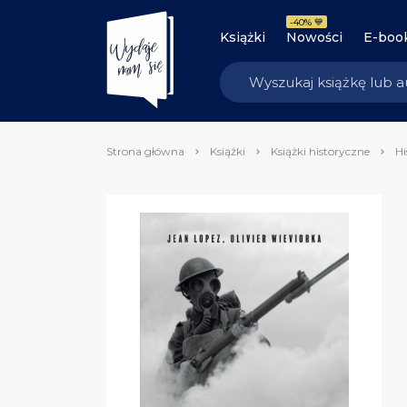
-40% 💙
Książki
Nowości
E-boo
Strona główna
Książki
Książki historyczne
Hi