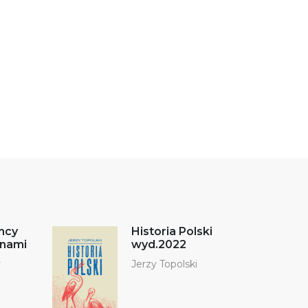
mcy
Historia Polski
jnami
wyd.2022
r
Jerzy Topolski