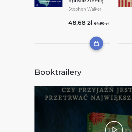
opuścił Ziemię
Stephen Walker
48,68 zł
64,90 zł
Booktrailery