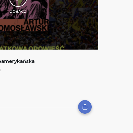
ZOBACZ
noamerykańska
i