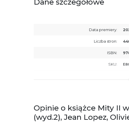
Dane szczegółowe
Data premiery:
20
Liczba stron:
44
ISBN:
97
SKU:
E8
Producent / Osoby odpowiedzialne za
Wy
zgodność produktu z przepisami:
ul.
61
Po
ko
+4
Opinie o książce Mity II 
Ostrzeżenia oraz informacje dotyczące
Za
(wyd.2), Jean Lopez, Oliv
bezpieczeństwa: