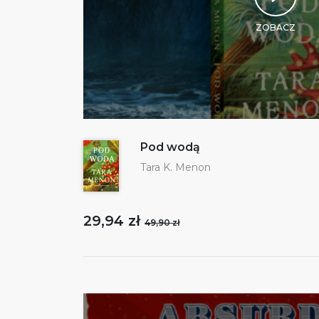
ZOBACZ
Pod wodą
Tara K. Menon
29,94 zł
49,90 zł