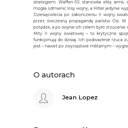
strategiem; Waffen-SS stanowiła elitę armii,
mogła odmienić losy wojny, a Hitler jedynie wypr
Dziesięciolecia po zakończeniu II wojny świ
przez ówczesną propagandę państw Osi. W c
potędze, a po wojnie ich celem było zrzucenie 
Mity II wojny światowej – to krytyczne spo
funkcjonują do dzisiaj. Ich podważenie rzuca zu
jest – nawet po zwycięstwie militarnym – wygrać
O autorach
Jean Lopez