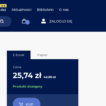
 🔥🔥
daż
Aktualności
Biblioteki
O nas
ZALOGUJ SIĘ
0
E-book
Papier
Cena:
25,74 zł
42,90 zł
Produkt dostępny
KUP