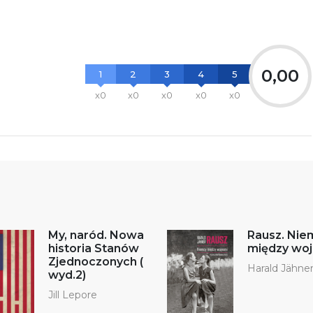
0,00
1
2
3
4
5
x0
x0
x0
x0
x0
My, naród. Nowa
Rausz. Nie
historia Stanów
między wo
Zjednoczonych (
Harald Jähne
wyd.2)
Jill Lepore