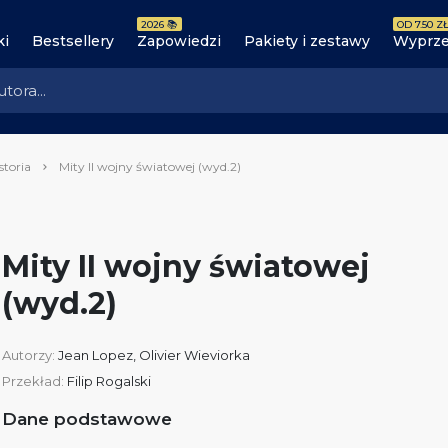
2026 📚
OD 7.50 ZŁ
ki
Bestsellery
Zapowiedzi
Pakiety i zestawy
Wyprze
storia
Mity II wojny światowej (wyd.2)
Mity II wojny światowej
(wyd.2)
Autorzy:
Jean Lopez
,
Olivier Wieviorka
Przekład:
Filip Rogalski
Dane podstawowe