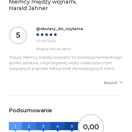
Niemcy między wojnami,
+48 61 623 38 38
Harald Jähner
Ostrzeżenia oraz
Załącznik PDF
informacje dotyczące
bezpieczeństwa:
@okulary_do_czytania
5
07.09.2023
Skopiuj link do opinii
"Rausz. Niemcy między wojnami" to ewolucja niemieckiego
społeczeństwa, od przegranej wojny i nastrojów z tym
związanych poprzez odrzucenie obowiązujących norm
Rozwiń
Podsumowanie
0,00
1
2
3
4
5