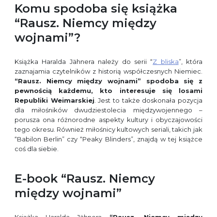
Komu spodoba się książka
“Rausz. Niemcy między
wojnami”?
Książka Haralda Jähnera należy do serii “
Z bliska
”, która
zaznajamia czytelników z historią współczesnych Niemiec.
“Rausz. Niemcy między wojnami” spodoba się z
pewnością każdemu, kto interesuje się losami
Republiki Weimarskiej
. Jest to także doskonała pozycja
dla miłośników dwudziestolecia międzywojennego –
porusza ona różnorodne aspekty kultury i obyczajowości
tego okresu. Również miłośnicy kultowych seriali, takich jak
“Babilon Berlin” czy “Peaky Blinders”, znajdą w tej książce
coś dla siebie.
E-book “Rausz. Niemcy
między wojnami”
Książka Haralda Jähnera
“Rausz. Niemcy między