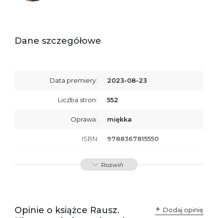
Dane szczegółowe
Data premiery:
2023-08-23
Liczba stron:
552
Oprawa:
miękka
ISBN
9788367815550
SKU:
K800503
Rozwiń
Producent / Osoby
Wydawnictwo Poznańskie
odpowiedzialne za
Sp. z o.o.
zgodność produktu z
ul. Fredry 8
przepisami:
61-701 Poznań
Opinie o książce Rausz.
Polska
Dodaj opinię
kontakt@wydajenamsie.pl