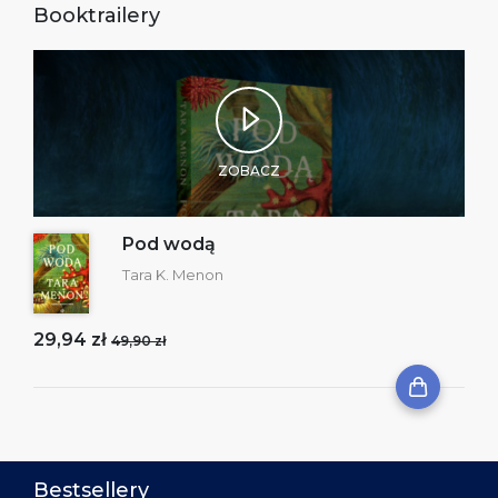
Booktrailery
ZOBACZ
Pod wodą
Tara K. Menon
29,94 zł
49,90 zł
Bestsellery