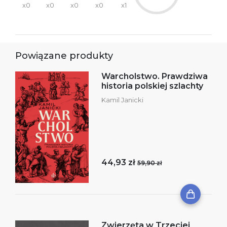
x0
x0
x0
x0
x1
Powiązane produkty
Warcholstwo. Prawdziwa
historia polskiej szlachty
Kamil Janicki
44,93 zł
59,90 zł
Zwierzęta w Trzeciej