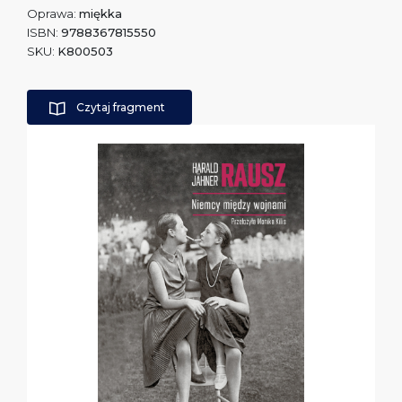
Oprawa:
miękka
ISBN:
9788367815550
SKU:
K800503
Czytaj fragment