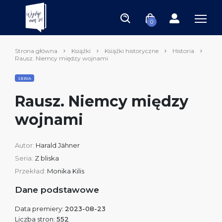
0
Strona główna
Książki
Książki historyczne
Historia
Rausz. Niemcy między wojnami
SERIA
Rausz. Niemcy między
wojnami
Autor:
Harald Jähner
Seria:
Z bliska
Przekład:
Monika Kilis
Dane podstawowe
Data premiery:
2023-08-23
Liczba stron:
552