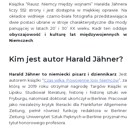
Książka “Rausz. Niemcy między wojnami” Haralda Jähnera
liczy 552 strony i jest dostępna w miękkiej oprawie. Na
okładce widnieje czarno-biała fotografia przedstawiająca
dwie postaci ubrane w stroje charakterystyczne dla mody
panującej w latach 20’ i 30’ XX wieku. Kadr ten oddaje
obyczajowość i kulturę lat międzywojennych w
Niemczech
.
Kim jest autor Harald Jähner?
Harald Jähner to niemiecki pisarz i dziennikarz
. Jest
autorem książki “
Czas wilka. Powojenne losy Niemców
”, za
którą w 2019 roku otrzymał nagrodę Targów Książki w
Lipsku. Studiował literaturę, historię i historię sztuki we
Fryburgu, natomiast doktorat ukończył w Berlinie. Pracował
jako niezależny krytyk literacki dla Frankfurter Allgemeine
Zeitung, pełnił również funkcję redaktora w Berliner
Zeitung. Uniwersytet Sztuk Pięknych w Berlinie przyznał mu
tytuł honorowego profesora.