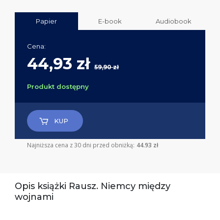
Papier
E-book
Audiobook
Cena:
44,93 zł
59,90 zł
Produkt dostępny
KUP
Najniższa cena z 30 dni przed obniżką:
44.93 zł
Opis książki Rausz. Niemcy między
wojnami