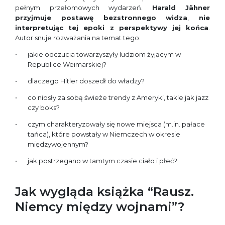
pełnym przełomowych wydarzeń.
Harald Jähner
przyjmuje postawę bezstronnego widza
,
nie
interpretując tej epoki z perspektywy jej końca
.
Autor snuje rozważania na temat tego:
jakie odczucia towarzyszyły ludziom żyjącym w
Republice Weimarskiej?
dlaczego Hitler doszedł do władzy?
co niosły za sobą świeże trendy z Ameryki, takie jak jazz
czy boks?
czym charakteryzowały się nowe miejsca (m.in. pałace
tańca), które powstały w Niemczech w okresie
międzywojennym?
jak postrzegano w tamtym czasie ciało i płeć?
Jak wygląda książka “Rausz.
Niemcy między wojnami”?