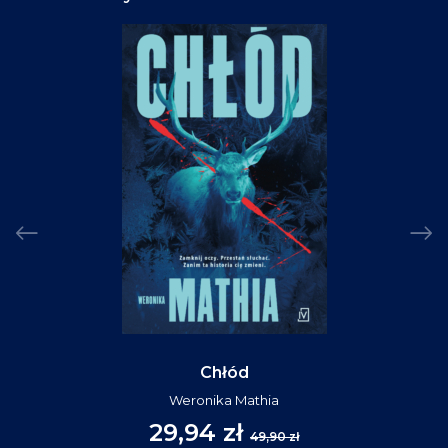
Chłód
Weronika Mathia
29,94 zł
49,90 zł