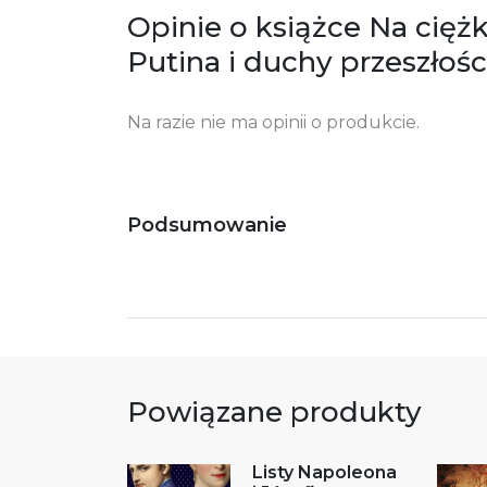
zgodność produktu z przepisami:
ul.
Opinie o książce Na cięż
61
Po
Putina i duchy przeszłoś
ko
+4
Na razie nie ma opinii o produkcie.
Ostrzeżenia oraz informacje dotyczące
Za
bezpieczeństwa:
Podsumowanie
Powiązane produkty
Listy Napoleona