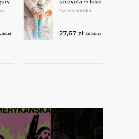
ęgry
szczypta miłości
oka
Natalia Sońska
27,67 zł
,90 zł
36,90 zł