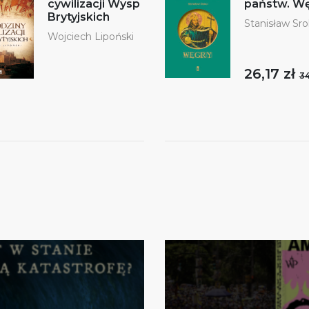
cywilizacji Wysp
państw. W
Brytyjskich
Stanisław Sr
Wojciech Lipoński
26,17 zł
34