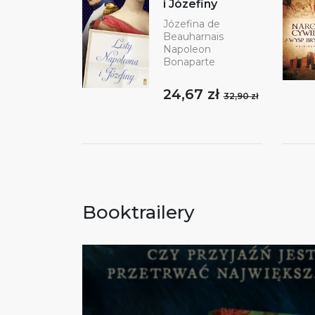
i Józefiny
Józefina de
Beauharnais
Napoleon
Bonaparte
24,67 zł
32,90 zł
Booktrailery