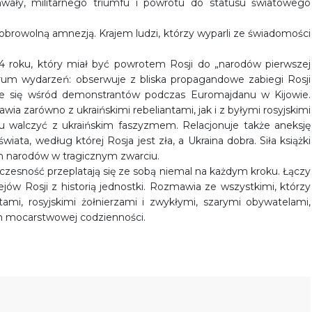
wały, militarnego triumfu i powrotu do statusu światowego
 dobrowolną amnezją. Krajem ludzi, którzy wyparli ze świadomości
14 roku, który miał być powrotem Rosji do „narodów pierwszej
trum wydarzeń: obserwuje z bliska propagandowe zabiegi Rosji
je się wśród demonstrantów podczas Euromajdanu w Kijowie.
ia zarówno z ukraińskimi rebeliantami, jak i z byłymi rosyjskimi
 tu walczyć z ukraińskim faszyzmem. Relacjonuje także aneksję
świata, według której Rosja jest zła, a Ukraina dobra. Siła książki
h narodów w tragicznym zwarciu.
ółczesność przeplatają się ze sobą niemal na każdym kroku. Łączy
ejów Rosji z historią jednostki. Rozmawia ze wszystkimi, którzy
ami, rosyjskimi żołnierzami i zwykłymi, szarymi obywatelami,
em mocarstwowej codzienności.