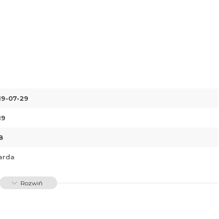
19-07-29
19
8
arda
88366278967
Rozwiń
34189
dawnictwo Poznańskie Sp. z o.o.