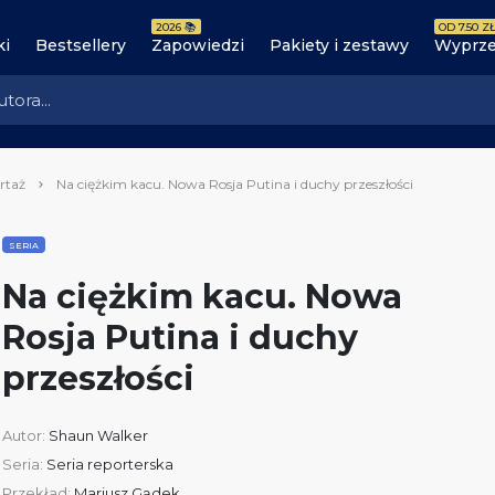
2026 📚
OD 7.50 ZŁ
ki
Bestsellery
Zapowiedzi
Pakiety i zestawy
Wyprze
rtaż
Na ciężkim kacu. Nowa Rosja Putina i duchy przeszłości
SERIA
Na ciężkim kacu. Nowa
Rosja Putina i duchy
przeszłości
Autor:
Shaun Walker
Seria:
Seria reporterska
Przekład:
Mariusz Gądek