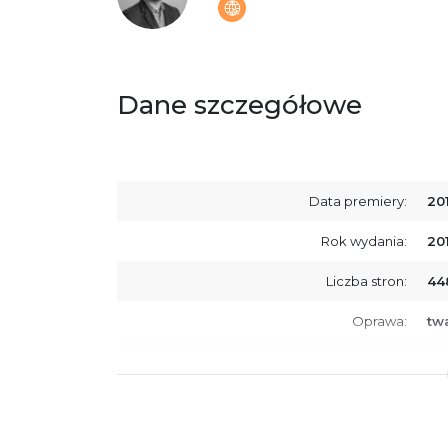
Dane szczegółowe
Data premiery:
20
Rok wydania:
20
Liczba stron:
44
Oprawa:
tw
ISBN
97
SKU:
K7
Producent / Osoby odpowiedzialne za
Wy