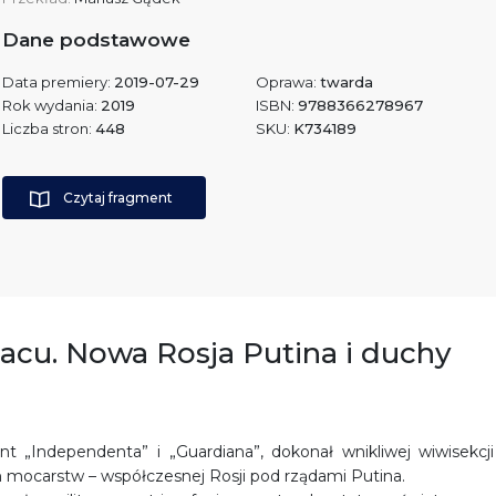
Dane podstawowe
Data premiery:
2019-07-29
Oprawa:
twarda
Rok wydania:
2019
ISBN:
9788366278967
Liczba stron:
448
SKU:
K734189
Czytaj fragment
kacu. Nowa Rosja Putina i duchy
nt „Independenta” i „Guardiana”, dokonał wnikliwej wiwisekcji
h mocarstw – współczesnej Rosji pod rządami Putina.