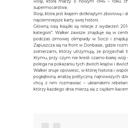
Rosji, która marzy o nowym 1945 – roku ch
supermocarstwa.
Rosji, która jest krajem dotkniętym zbiorową i
najciemniejsze karty swej historii.
Główną osią książki są relacje z wydarzeń 20
kategorii”. Walker zawsze znajduje się w cen
podczas zimowej olimpiady w Soczi i znajdu
Zapuszcza się na front w Donbasie, gdzie rozmaw
żołnierzami, którzy utrzymują, że przyjechali
Krymu, przy czym nie kreśli czarno-białej wizji 
polega na pokazaniu tych dwóch krajów i dwóc
Walker snuje opowieść, w której historia i wsp
pogłębioną analizę polityczną najnowszych dzi
chcą z nim rozmawiać – ukraińskimi rebeliant
którzy każdego dnia mierzą się z ciężkim kac