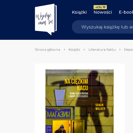
-40% 💙
Książki
Nowości
E-boo
Strona główna
Książki
Literatura faktu
Repo