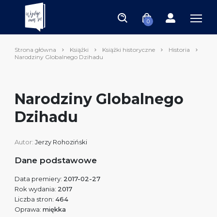
0
Strona główna
Książki
Książki historyczne
Historia
Narodziny Globalnego Dzihadu
Narodziny Globalnego
Dzihadu
Autor:
Jerzy Rohoziński
Dane podstawowe
Data premiery:
2017-02-27
Rok wydania:
2017
Liczba stron:
464
Oprawa:
miękka