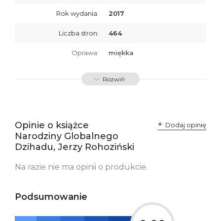
Rok wydania:
2017
Liczba stron:
464
Oprawa:
miękka
ISBN
9788379766222
Rozwiń
SKU:
K732789
Producent / Osoby
Wydawnictwo Poznańskie
odpowiedzialne za
Sp. z o.o.
Opinie o książce
Dodaj opinię
zgodność produktu z
ul. Fredry 8
Narodziny Globalnego
przepisami:
61-701 Poznań
Polska
Dzihadu, Jerzy Rohoziński
kontakt@wydajenamsie.pl
+48 61 623 38 38
Na razie nie ma opinii o produkcie.
Ostrzeżenia oraz
Załącznik PDF
informacje dotyczące
bezpieczeństwa:
Podsumowanie