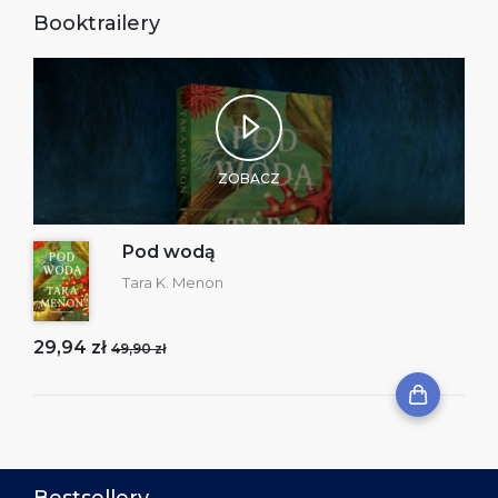
Booktrailery
ZOBACZ
Pod wodą
Tara K. Menon
29,94 zł
49,90 zł