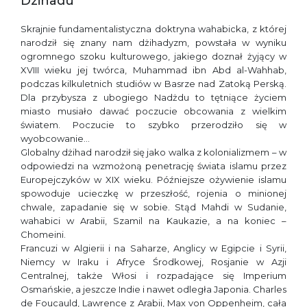
Dzihadu
Skrajnie fundamentalistyczna doktryna wahabicka, z której
narodził się znany nam dżihadyzm, powstała w wyniku
ogromnego szoku kulturowego, jakiego doznał żyjący w
XVIII wieku jej twórca, Muhammad ibn Abd al-Wahhab,
podczas kilkuletnich studiów w Basrze nad Zatoką Perską.
Dla przybysza z ubogiego Nadżdu to tętniące życiem
miasto musiało dawać poczucie obcowania z wielkim
światem. Poczucie to szybko przerodziło się w
wyobcowanie…
Globalny dżihad narodził się jako walka z kolonializmem – w
odpowiedzi na wzmożoną penetrację świata islamu przez
Europejczyków w XIX wieku. Późniejsze ożywienie islamu
spowoduje ucieczkę w przeszłość, rojenia o minionej
chwale, zapadanie się w sobie. Stąd Mahdi w Sudanie,
wahabici w Arabii, Szamil na Kaukazie, a na koniec –
Chomeini.
Francuzi w Algierii i na Saharze, Anglicy w Egipcie i Syrii,
Niemcy w Iraku i Afryce Środkowej, Rosjanie w Azji
Centralnej, także Włosi i rozpadające się Imperium
Osmańskie, a jeszcze Indie i nawet odległa Japonia. Charles
de Foucauld, Lawrence z Arabii, Max von Oppenheim, cała