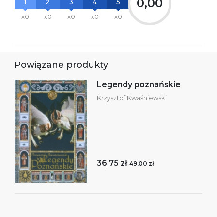
0,00
1
2
3
4
5
x0
x0
x0
x0
x0
Powiązane produkty
Legendy poznańskie
Krzysztof Kwaśniewski
36,75 zł
49,00 zł