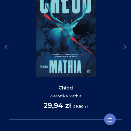
Chłód
Weronika Mathia
29,94 zł
49,90 zł