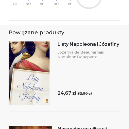
x0
x0
x0
x0
x0
Powiązane produkty
Listy Napoleona i Józefiny
Józefina de Beauharnais
Napoleon Bonaparte
24,67 zł
32,90 zł
Narodziny cywilizacji