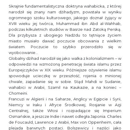
Skrajnie fundamentalistyczna doktryna wahabicka, z której
narodził się znany nam dżihadyzm, powstała w wyniku
ogromnego szoku kulturowego, jakiego doznał żyjący w
XVIII wieku jej twórca, Muhammad ibn Abd al-Wahhab,
podczas kilkuletnich studiów w Basrze nad Zatoką Perską.
Dla przybysza z ubogiego Nadżdu to tętniące życiem
miasto musiało dawać poczucie obcowania z wielkim
światem. Poczucie to szybko przerodziło się w
wyobcowanie…
Globalny dżihad narodził się jako walka z kolonializmem – w
odpowiedzi na wzmożoną penetrację świata islamu przez
Europejczyków w XIX wieku. Późniejsze ożywienie islamu
spowoduje ucieczkę w przeszłość, rojenia o minionej
chwale, zapadanie się w sobie. Stąd Mahdi w Sudanie,
wahabici w Arabii, Szamil na Kaukazie, a na koniec –
Chomeini.
Francuzi w Algierii i na Saharze, Anglicy w Egipcie i Syrii,
Niemcy w Iraku i Afryce Środkowej, Rosjanie w Azji
Centralnej, także Włosi i rozpadające się Imperium
Osmańskie, a jeszcze Indie i nawet odległa Japonia. Charles
de Foucauld, Lawrence z Arabii, Max von Oppenheim, cała
plejada barwnych postaci. Bolszewicy i naziści jako