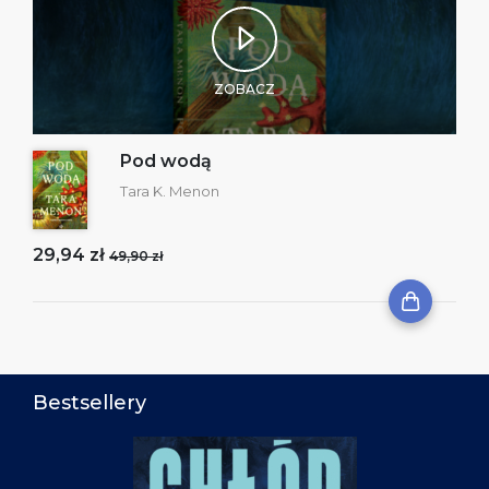
ZOBACZ
Pod wodą
Tara K. Menon
29,94 zł
49,90 zł
Bestsellery