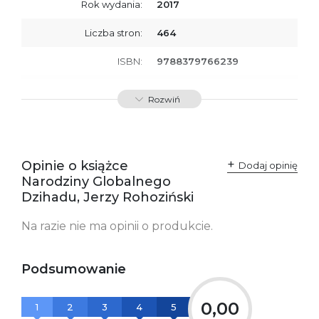
Rok wydania:
2017
Liczba stron:
464
ISBN:
9788379766239
SKU:
E200255
Rozwiń
Producent / Osoby
Wydawnictwo Poznańskie
odpowiedzialne za
Sp. z o.o.
zgodność produktu z
ul. Fredry 8
przepisami:
61-701 Poznań
Opinie o książce
Polska
Dodaj opinię
kontakt@wydajenamsie.pl
Narodziny Globalnego
+48 61 623 38 38
Dzihadu, Jerzy Rohoziński
Ostrzeżenia oraz
Załącznik PDF
Na razie nie ma opinii o produkcie.
informacje dotyczące
bezpieczeństwa:
Podsumowanie
0,00
1
2
3
4
5