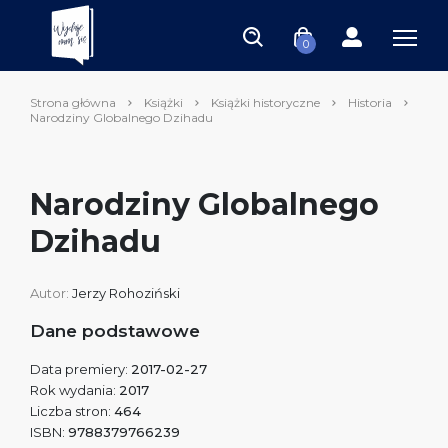
0
Strona główna
Książki
Książki historyczne
Historia
Narodziny Globalnego Dzihadu
Narodziny Globalnego
Dzihadu
Autor:
Jerzy Rohoziński
Dane podstawowe
Data premiery:
2017-02-27
Rok wydania:
2017
Liczba stron:
464
ISBN:
9788379766239