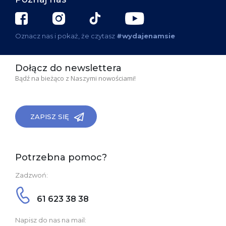
Oznacz nas i pokaż, że czytasz
#wydajenamsie
Dołącz do newslettera
Bądź na bieżąco z Naszymi nowościami!
ZAPISZ SIĘ
Potrzebna pomoc?
Zadzwoń:
61 623 38 38
Napisz do nas na mail: