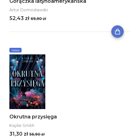
Gorączka latynoamerykańska
Artur Domosławski
52,43 zł
69,90 zł
SERIA
Okrutna przysięga
Kaylie Smith
31,30 zł
56,90 zł