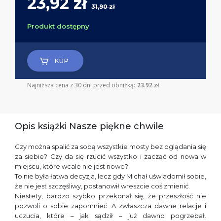
23,92 zł
31,90 zł
Produkt dostępny
KUP
Najniższa cena z 30 dni przed obniżką:
23.92 zł
Opis książki Nasze piękne chwile
Czy można spalić za sobą wszystkie mosty bez oglądania się
za siebie? Czy da się rzucić wszystko i zacząć od nowa w
miejscu, które wcale nie jest nowe?
To nie była łatwa decyzja, lecz gdy Michał uświadomił sobie,
że nie jest szczęśliwy, postanowił wreszcie coś zmienić.
Niestety, bardzo szybko przekonał się, że przeszłość nie
pozwoli o sobie zapomnieć. A zwłaszcza dawne relacje i
uczucia, które – jak sądził – już dawno pogrzebał.