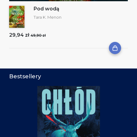
Pod wodą
Tara K. Menon
29,94 zł
49,90 zł
Bestsellery