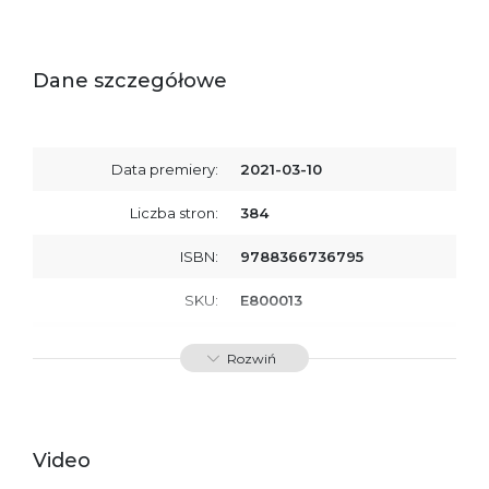
Dane szczegółowe
Data premiery:
2021-03-10
Liczba stron:
384
ISBN:
9788366736795
SKU:
E800013
Producent / Osoby
Wydawnictwo Poznańskie
Rozwiń
odpowiedzialne za
Sp. z o.o.
zgodność produktu z
ul. Fredry 8
przepisami:
61-701 Poznań
Polska
kontakt@wydajenamsie.pl
+48 61 623 38 38
Video