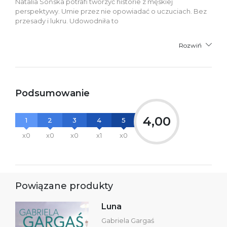
Natalia Sońska potrafi tworzyć historie z męskiej
perspektywy. Umie przez nie opowiadać o uczuciach. Bez
przesady i lukru. Udowodniła to
Rozwiń
Podsumowanie
4,00
1
2
3
4
5
x0
x0
x0
x1
x0
Powiązane produkty
Luna
Gabriela Gargaś