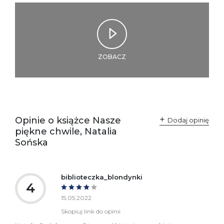
Ostrzeżenia oraz
Załącznik PDF
informacje dotyczące
bezpieczeństwa:
ZOBACZ
Opinie o książce Nasze
Dodaj opinię
piękne chwile, Natalia
Sońska
biblioteczka_blondynki
4
15.05.2022
Skopiuj link do opinii