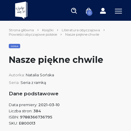
0
Strona główna
Książki
Literatura obyczajowa
Powieści obyczajowe polskie
Nasze piękne chwile
SERIA
Nasze piękne chwile
Autorka:
Natalia Sońska
Seria:
Seria z ramką
Dane podstawowe
Data premiery:
2021-03-10
Liczba stron:
384
ISBN:
9788366736795
SKU:
E800013