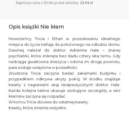
Najniższa cena z 30 dni przed obniżką:
23.94 zł
Opis książki Nie kłam
Nowożeńcy Tricia i Ethan w poszukiwaniu idealnego
miejsca do życia trafiają do położonego na odludziu domu.
Dawniej należał do doktor Adrienne Hale – znanej
psychiatrki, która zniknęła bez śladu cztery lata temu. Gdy
nadciąga gwałtowna śnieżyca i odcina im drogę powrotu,
para zostaje uwięziona w posiadłości.
Znudzona Tricia zaczyna badać zakamarki budynku i
przypadkiem odkrywa ukryty pokój. W środku znajduje
kasety z nagraniami sesji terapeutycznych doktor Hale.
Każda kolejna taśma ukazuje szokujące szczegóły, a sieć
kłamstw zaczyna się rozpadać.
W końcu Tricia dociera do ostatniej kasety.
Kasety, która zmienia wszystko.