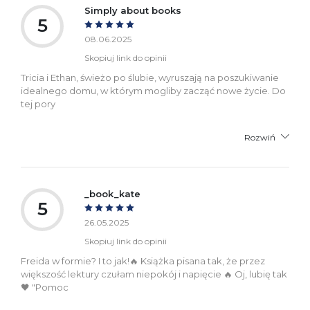
Simply about books
5
08.06.2025
Skopiuj link do opinii
Tricia i Ethan, świeżo po ślubie, wyruszają na poszukiwanie
idealnego domu, w którym mogliby zacząć nowe życie. Do
tej pory
Rozwiń
_book_kate
5
26.05.2025
Skopiuj link do opinii
Freida w formie? I to jak!🔥 Książka pisana tak, że przez
większość lektury czułam niepokój i napięcie 🔥 Oj, lubię tak
🖤 "Pomoc