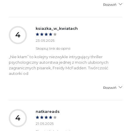
Rozwiń
ksiazka_w_kwiatach
4
23.05.2025
Skopiuj link do opinii
„Nie kłam” to kolejny niezwykle intrygujący thriller
psychologiczny autorstwa jednej z moich ulubionych
zagranicznych pisarek, Freidy McFadden. Twórczość
autorki od
Rozwiń
natkareads
4
21.05.2025