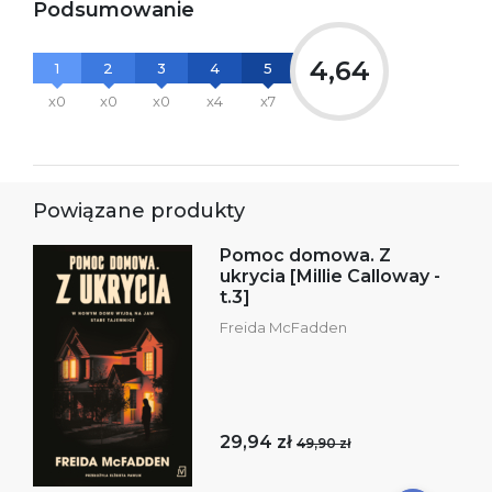
Podsumowanie
4,64
1
2
3
4
5
x0
x0
x0
x4
x7
Powiązane produkty
Pomoc domowa. Z
ukrycia [Millie Calloway -
t.3]
Freida McFadden
29,94 zł
49,90 zł