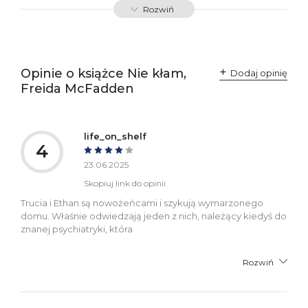
Rozwiń
odpowiedzialne za
Sp. z o.o.
zgodność produktu z
ul. Fredry 8
przepisami:
61-701 Poznań
Polska
kontakt@wydajenamsie.pl
+48 61 623 38 38
Opinie o książce Nie kłam,
Dodaj opinię
Freida McFadden
Ostrzeżenia oraz
Załącznik PDF
informacje dotyczące
bezpieczeństwa:
life_on_shelf
4
23.06.2025
Skopiuj link do opinii
Trucia i Ethan są nowożeńcami i szykują wymarzonego
domu. Właśnie odwiedzają jeden z nich, należący kiedyś do
znanej psychiatryki, która
Rozwiń