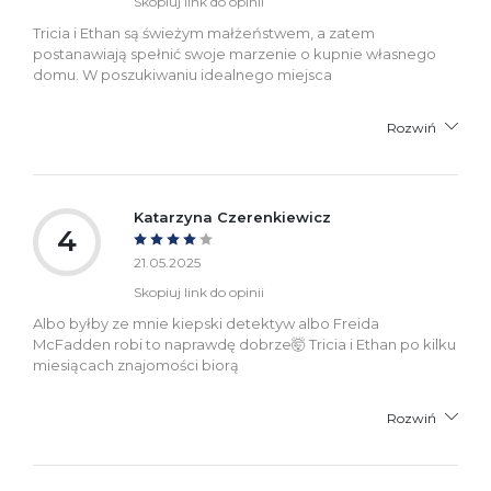
Skopiuj link do opinii
Tricia i Ethan są świeżym małżeństwem, a zatem
postanawiają spełnić swoje marzenie o kupnie własnego
domu. W poszukiwaniu idealnego miejsca
Rozwiń
Katarzyna Czerenkiewicz
4
21.05.2025
Skopiuj link do opinii
Albo byłby ze mnie kiepski detektyw albo Freida
McFadden robi to naprawdę dobrze🤯 Tricia i Ethan po kilku
miesiącach znajomości biorą
Rozwiń