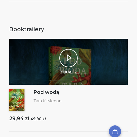
Booktrailery
ZOBACZ
Pod wodą
Tara K. Menon
29,94 zł
49,90 zł