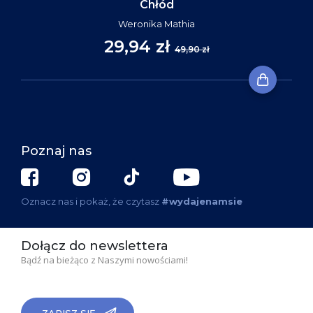
Chłód
Weronika Mathia
29,94 zł
49,90 zł
Poznaj nas
Oznacz nas i pokaż, że czytasz
#wydajenamsie
Dołącz do newslettera
Bądź na bieżąco z Naszymi nowościami!
ZAPISZ SIĘ