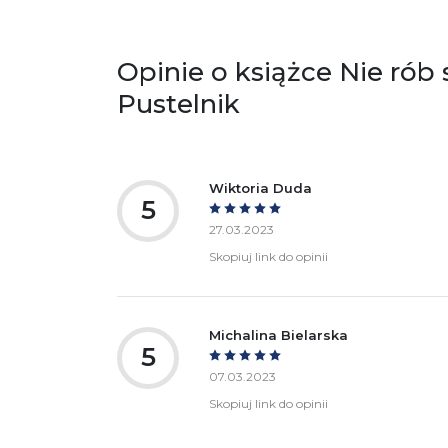
zgodność produktu z przepisami:
ul.
61
Po
Opinie o książce Nie rób 
ko
+4
Pustelnik
Ostrzeżenia oraz informacje dotyczące
Za
bezpieczeństwa:
Wiktoria Duda
5
27.03.2023
Skopiuj link do opinii
Michalina Bielarska
5
07.03.2023
Skopiuj link do opinii