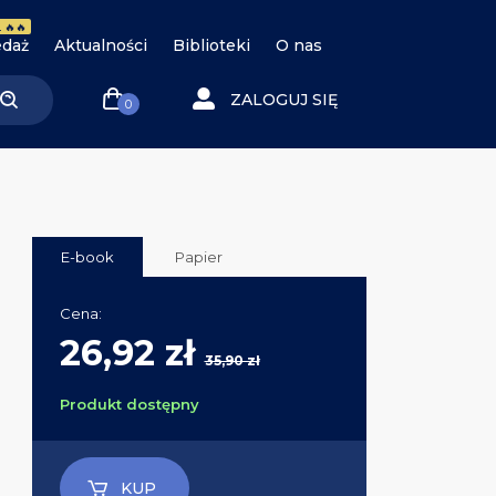
 🔥🔥
daż
Aktualności
Biblioteki
O nas
ZALOGUJ SIĘ
0
E-book
Papier
Cena:
26,92 zł
35,90 zł
Produkt dostępny
KUP