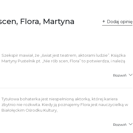
 Fredry 8
-701 Poznań
lska
scen, Flora, Martyna
ntakt@wydajenamsie.pl
Dodaj opinię
8 61 623 38 38
łącznik PDF
Szekspir mawiał, że „świat jest teatrem, aktorami ludzie”. Książka
Martyny Pustelnik pt. „Nie rób scen, Flora” to potwierdza, i należą
Rozwiń
Tytułowa bohaterka jest niespełnioną aktorką, której kariera
zbytnio nie rozkwita. Kiedy ją poznajemy Flora jest nauczycielką w
Białołęckim Ośrodku Kultury,
Rozwiń