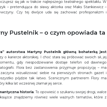
ujesz się jak w trakcie najlepszego teatralnego spektaklu. W
czyk – pretendująca do sławy aktorka oraz Maks Stankiewicz –
ewczyny. Czy tej dwójce uda się zachować profesjonalizm i
tyny Pustelnik – o czym opowiada ta
ra” autorstwa Martyny Pustelnik główną bohaterką jest
 o karierze aktorskiej. I choć stara się próbować swoich sił, jej
momentu, gdy niespodziewanie dostaje telefon od dawnego
atografii. Flora bez zastanowienia przyjmuje propozycję – ma
zaczyna wizualizować siebie na pierwszych stronach gazet i
wszystko pójdzie tak łatwo. Scenicznym partnerem Flory ma
 kilka lat wcześniej złamał jej serce.
omantyczna historia
. To opowieść o szukaniu swojej drogi, walce
 W książce znajdziemy również wiele ważnych tematów, które z