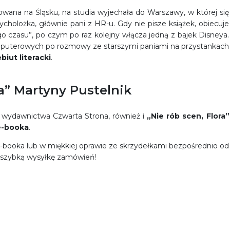
wana na Śląsku, na studia wyjechała do Warszawy, w której się
sycholożka, głównie pani z HR-u. Gdy nie pisze książek, obiecuje
o czasu”, po czym po raz kolejny włącza jedną z bajek Disneya.
omputerowych po rozmowy ze starszymi paniami na przystankach
biut literacki
.
ra” Martyny Pustelnik
wydawnictwa Czwarta Strona, również i
„Nie rób scen, Flora”
e-booka
.
e-booka lub w miękkiej oprawie ze skrzydełkami bezpośrednio od
 szybką wysyłkę zamówień!