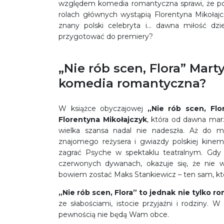
względem komedia romantyczna sprawi, że pocz
rolach głównych wystąpią Florentyna Mikołaj
znany polski celebryta i… dawna miłość dzi
przygotować do premiery?
„Nie rób scen, Flora” Mar
komedia romantyczna?
W książce obyczajowej
„Nie rób scen, Flo
Florentyna Mikołajczyk
, która od dawna marzy
wielka szansa nadal nie nadeszła. Aż do 
znajomego reżysera i gwiazdy polskiej kinem
zagrać Psyche w spektaklu teatralnym. Gdy 
czerwonych dywanach, okazuje się, że nie 
bowiem zostać Maks Stankiewicz – ten sam, który
„Nie rób scen, Flora” to jednak nie tylko r
ze słabościami, istocie przyjaźni i rodziny.
pewnością nie będą Wam obce.