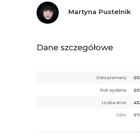
Martyna Pustelnik
Dane szczegółowe
Data premiery:
20
Rok wydania:
20
Liczba stron:
43
ISBN:
97
SKU:
E8
Producent / Osoby odpowiedzialne za
Wy