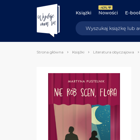
-40% 💙
Książki
Nowości
E-boo
Strona główna
Książki
Literatura obyczajowa