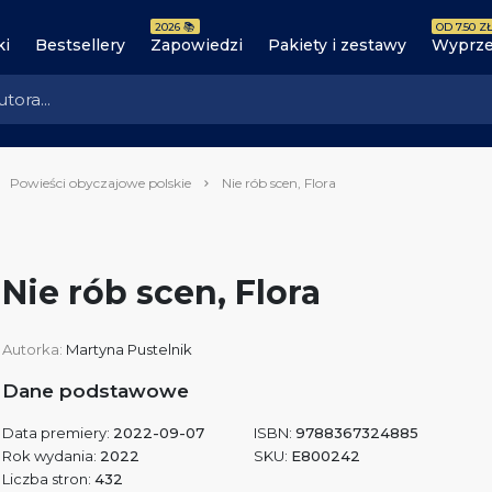
2026 📚
OD 7.50 ZŁ
ki
Bestsellery
Zapowiedzi
Pakiety i zestawy
Wyprze
Powieści obyczajowe polskie
Nie rób scen, Flora
Nie rób scen, Flora
Autorka:
Martyna Pustelnik
Dane podstawowe
Data premiery:
2022-09-07
ISBN:
9788367324885
Rok wydania:
2022
SKU:
E800242
Liczba stron:
432