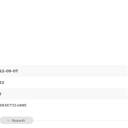
22-09-07
22
2
88367324885
00242
Rozwiń
dawnictwo Poznańskie Sp. z o.o.