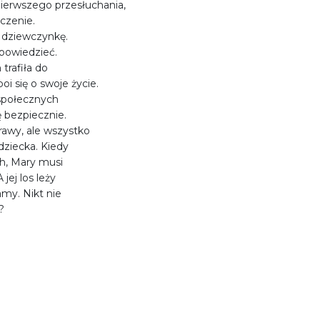
ierwszego przesłuchania,
aczenie.
y dziewczynkę.
 powiedzieć.
trafiła do
 się o swoje życie.
 społecznych
ę bezpiecznie.
rawy, ale wszystko
 dziecka. Kiedy
ch, Mary musi
 jej los leży
amy. Nikt nie
?