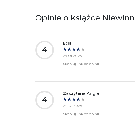
zgodność produktu z przepisami:
ul.
61
Po
Opinie o książce Niewinna
ko
+4
Ostrzeżenia oraz informacje dotyczące
Za
bezpieczeństwa:
Ecia
4
29.01.2025
Skopiuj link do opinii
Zaczytana Angie
4
24.01.2025
Skopiuj link do opinii