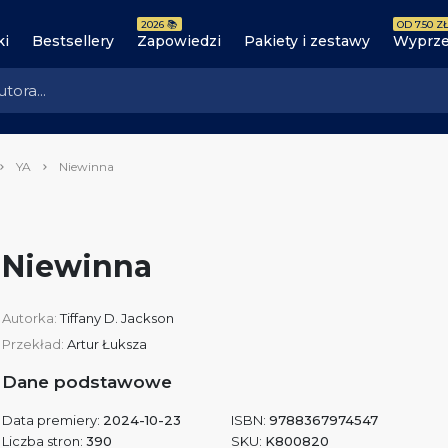
2026 📚
OD 7.50 ZŁ
ki
Bestsellery
Zapowiedzi
Pakiety i zestawy
Wyprze
YA
Niewinna
Niewinna
Autorka:
Tiffany D. Jackson
Przekład:
Artur Łuksza
Dane podstawowe
Data premiery:
2024-10-23
ISBN:
9788367974547
Liczba stron:
390
SKU:
K800820