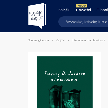
-40% 💙
Książki
Nowości
E-boo
Strona główna
Książki
Literatura młodzieżowa