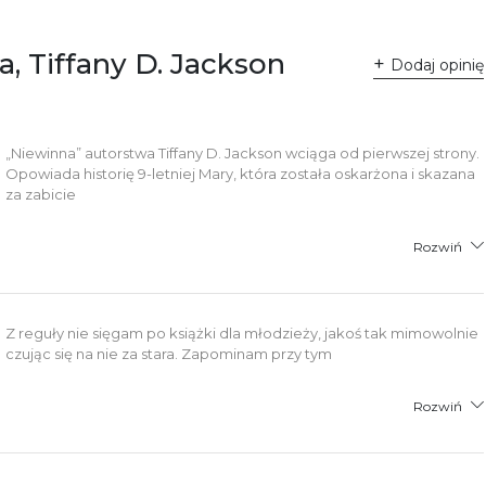
 Fredry 8
-701 Poznań
lska
, Tiffany D. Jackson
ntakt@wydajenamsie.pl
Dodaj opinię
8 61 623 38 38
łącznik PDF
„Niewinna” autorstwa Tiffany D. Jackson wciąga od pierwszej strony.
Opowiada historię 9-letniej Mary, która została oskarżona i skazana
za zabicie
Rozwiń
Z reguły nie sięgam po książki dla młodzieży, jakoś tak mimowolnie
czując się na nie za stara. Zapominam przy tym
Rozwiń