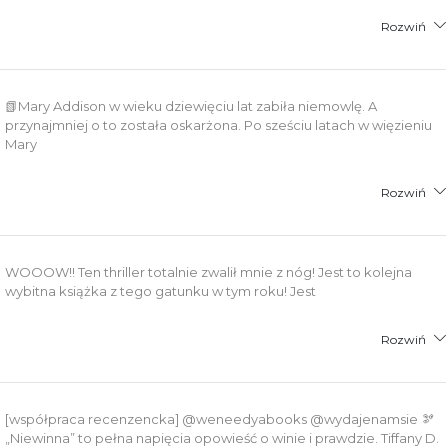
Rozwiń
📗Mary Addison w wieku dziewięciu lat zabiła niemowlę. A
przynajmniej o to została oskarżona. Po sześciu latach w więzieniu
Mary
Rozwiń
WOOOW!! Ten thriller totalnie zwalił mnie z nóg! Jest to kolejna
wybitna książka z tego gatunku w tym roku! Jest
Rozwiń
[współpraca recenzencka] @weneedyabooks @wydajenamsie 🫘
„Niewinna” to pełna napięcia opowieść o winie i prawdzie. Tiffany D.