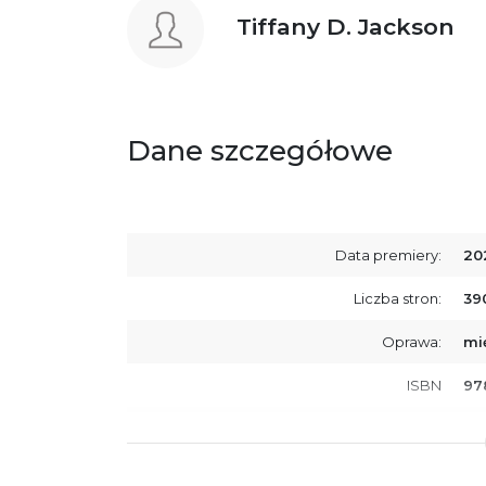
Tiffany D. Jackson
Dane szczegółowe
Data premiery:
20
Liczba stron:
39
Oprawa:
mi
ISBN
97
SKU:
K8
Producent / Osoby odpowiedzialne za
Wy