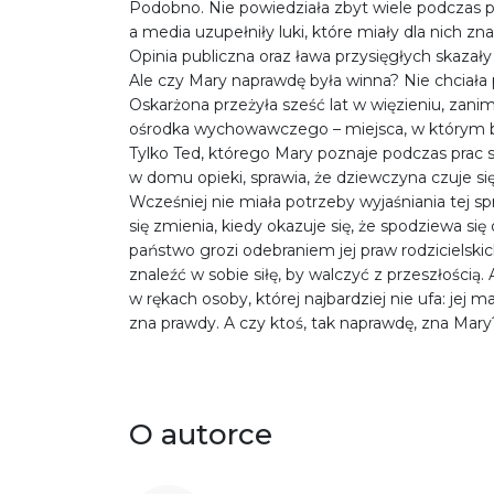
Podobno. Nie powiedziała zbyt wiele podczas p
a media uzupełniły luki, które miały dla nich zn
Opinia publiczna oraz ława przysięgłych skazał
Ale czy Mary naprawdę była winna? Nie chciała
Oskarżona przeżyła sześć lat w więzieniu, zanim 
ośrodka wychowawczego – miejsca, w którym boi
Tylko Ted, którego Mary poznaje podczas prac
w domu opieki, sprawia, że dziewczyna czuje si
Wcześniej nie miała potrzeby wyjaśniania tej sp
się zmienia, kiedy okazuje się, że spodziewa się
państwo grozi odebraniem jej praw rodzicielski
znaleźć w sobie siłę, by walczyć z przeszłością. A
w rękach osoby, której najbardziej nie ufa: jej m
zna prawdy. A czy ktoś, tak naprawdę, zna Mary
O autorce