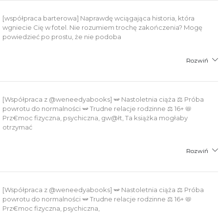
[współpraca barterowa] Naprawdę wciągająca historia, która
wgniecie Cię w fotel. Nie rozumiem trochę zakończenia? Mogę
powiedzieć po prostu, że nie podoba
Rozwiń
[Współpraca z @weneedyabooks] 🫛 Nastoletnia ciąża ⚖️ Próba
powrotu do normalności 🫛 Trudne relacje rodzinne ⚖️ 16+ 📛
Prz€moc fizyczna, psychiczna, gw@łt, Ta książka mogłaby
otrzymać
Rozwiń
[Współpraca z @weneedyabooks] 🫛 Nastoletnia ciąża ⚖️ Próba
powrotu do normalności 🫛 Trudne relacje rodzinne ⚖️ 16+ 📛
Prz€moc fizyczna, psychiczna,