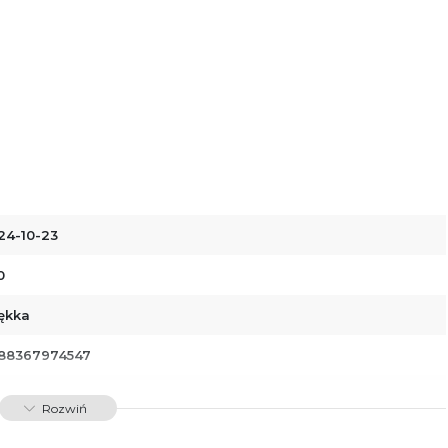
24-10-23
0
ękka
88367974547
00820
Rozwiń
dawnictwo Poznańskie Sp. z o.o.