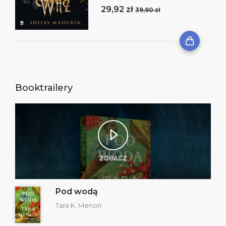
29,92 zł
39,90 zł
Booktrailery
ZOBACZ
Pod wodą
Tara K. Menon