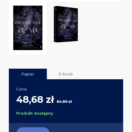
Papier
E-book
Cena:
48,68 zł
64,90 zł
Produkt dostępny