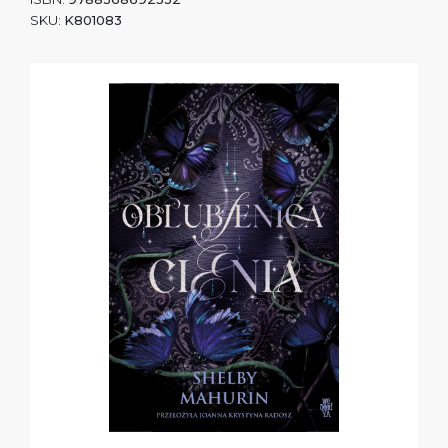
SKU:
K801083