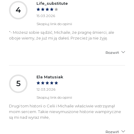
Life_substitute
4
15.03.2026
Skopiuj link do opinii
"- Możesz sobie sądzić, Michaile, że pragnę śmierci, ale
oboje wiemy, że już mi ją dałeś. Przecież ja nie żyję.
Rozwiń
Ela Matusiak
5
12.03.2026
Skopiuj link do opinii
Drugi tom historii o Celii i Michaile właściwie wstrząsnął
moim sercem. Takie niewymuszone historie wampiryczne
są mi nad wyraz miłe,
Rozwiń