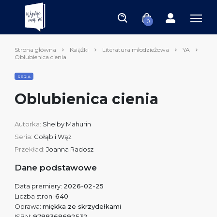
0
Strona główna
Książki
Literatura młodzieżowa
YA
Oblubienica cienia
SERIA
Oblubienica cienia
Autorka:
Shelby Mahurin
Seria:
Gołąb i Wąż
Przekład:
Joanna Radosz
Dane podstawowe
Data premiery:
2026-02-25
Liczba stron:
640
Oprawa:
miękka ze skrzydełkami
ISBN:
9788368692532