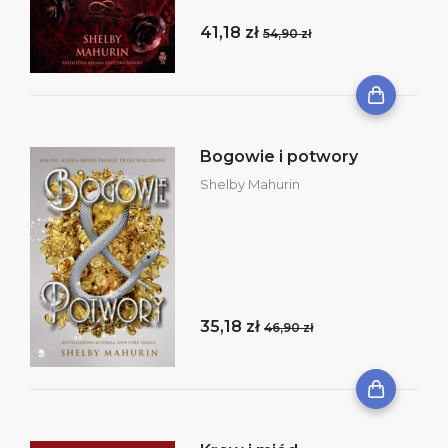
41,18 zł
54,90 zł
Bogowie i potwory
Shelby Mahurin
35,18 zł
46,90 zł