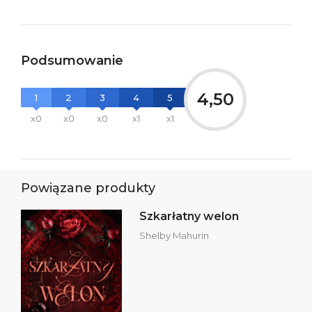
Podsumowanie
4,50
1
2
3
4
5
x0
x0
x0
x1
x1
Powiązane produkty
Szkarłatny welon
Shelby Mahurin