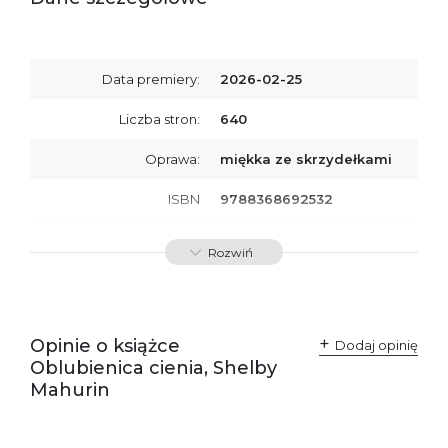
Data premiery:
2026-02-25
Liczba stron:
640
Oprawa:
miękka ze skrzydełkami
ISBN
9788368692532
SKU:
K801083
Rozwiń
Producent / Osoby
Wydawnictwo Poznańskie
odpowiedzialne za
Sp. z o.o.
zgodność produktu z
ul. Fredry 8
przepisami:
61-701 Poznań
Opinie o książce
Polska
Dodaj opinię
kontakt@wydajenamsie.pl
Oblubienica cienia, Shelby
+48 61 623 38 38
Mahurin
Ostrzeżenia oraz
Załącznik PDF
informacje dotyczące
bezpieczeństwa: