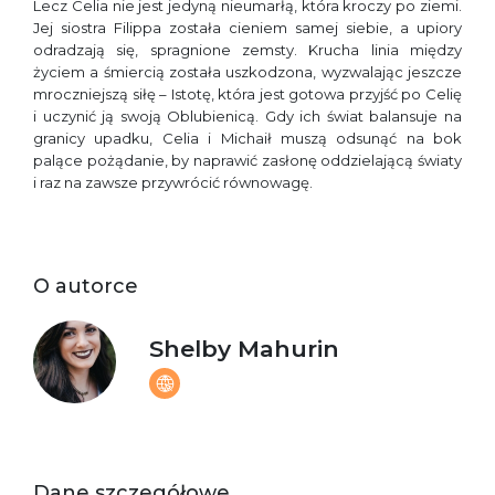
Lecz Celia nie jest jedyną nieumarłą, która kroczy po ziemi.
Jej siostra Filippa została cieniem samej siebie, a upiory
odradzają się, spragnione zemsty. Krucha linia między
życiem a śmiercią została uszkodzona, wyzwalając jeszcze
mroczniejszą siłę – Istotę, która jest gotowa przyjść po Celię
i uczynić ją swoją Oblubienicą. Gdy ich świat balansuje na
granicy upadku, Celia i Michaił muszą odsunąć na bok
palące pożądanie, by naprawić zasłonę oddzielającą światy
i raz na zawsze przywrócić równowagę.
O autorce
Shelby Mahurin
Dane szczegółowe