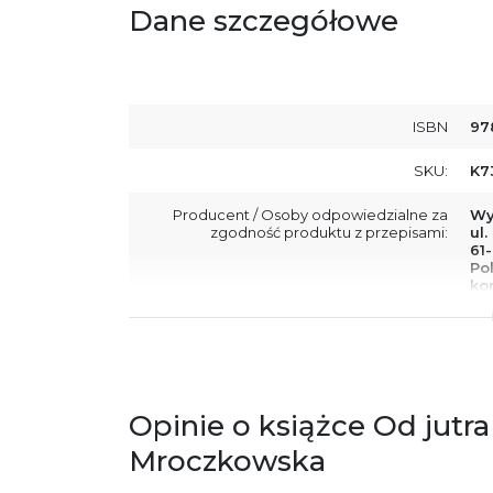
Dane szczegółowe
ISBN
97
SKU:
K7
Producent / Osoby odpowiedzialne za
Wy
zgodność produktu z przepisami:
ul.
61
Po
ko
+4
Ostrzeżenia oraz informacje dotyczące
Za
bezpieczeństwa:
Opinie o książce Od jutra
Mroczkowska