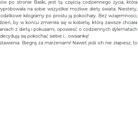
ów po stronie Baśki, jest tą częścią codziennego życia, która
e wypróbowała na sobie wszystkie możliwe diety świata. Niestety,
 dodatkowe kilogramy po prostu ją pokochały. Bez wzajemności,
 dzień, by w końcu zmieniła się w kobietę, którą zawsze chciała
ganiach z dietą i pokusami, opowieść o codziennych dylematach
decydują się pokochać siebie i… owsiankę!
wienia. Biegnij za marzeniami! Nawet jeśli ich nie złapiesz, to