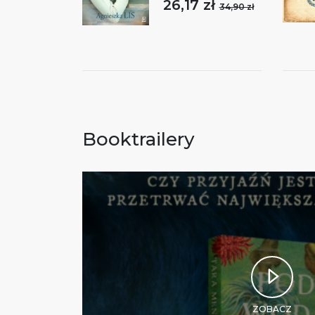
26,17 zł
34,90 zł
Booktrailery
ZOBACZ