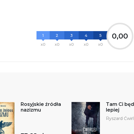
0,00
1
2
3
4
5
x0
x0
x0
x0
x0
Rosyjskie źródła
Tam Ci będ
nazizmu
lepiej
Ryszard Ćwirl