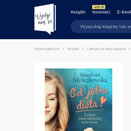
-40% 💙
Książki
Nowości
E-boo
Strona główna
Książki
Literatura obyczajowa