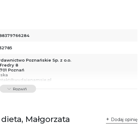
88379766284
32785
dawnictwo Poznańskie Sp. z o.o.
 Fredry 8
-701 Poznań
lska
ntakt@wydajenamsie.pl
8 61 623 38 38
Rozwiń
łącznik PDF
 dieta, Małgorzata
Dodaj opinię