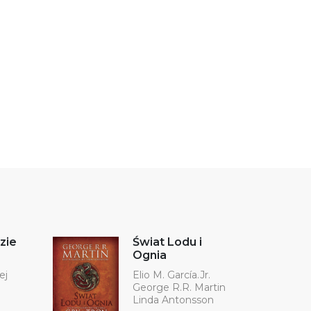
zie
Świat Lodu i
Ognia
ej
Elio M. García.Jr.
George R.R. Martin
Linda Antonsson