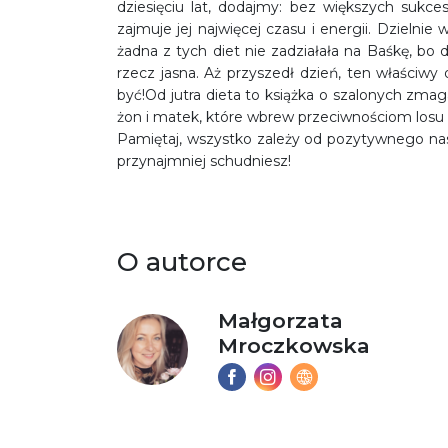
dziesięciu lat, dodajmy: bez większych sukces
zajmuje jej najwięcej czasu i energii. Dzielni
żadna z tych diet nie zadziałała na Baśkę, bo
rzecz jasna. Aż przyszedł dzień, ten właściwy
być!Od jutra dieta to książka o szalonych zma
żon i matek, które wbrew przeciwnościom losu 
Pamiętaj, wszystko zależy od pozytywnego nasta
przynajmniej schudniesz!
O autorce
Małgorzata
Mroczkowska