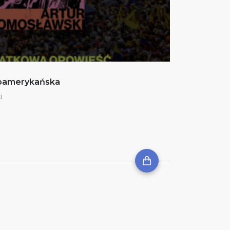
noamerykańska
i