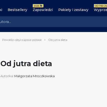
2026 📚
OD 7.50 ZŁ
ki
Bestsellery
Zapowiedzi
Pakiety i zestawy
Wyprze
Powieści obyczajowe polskie
Od jutra dieta
Od jutra dieta
Autorka:
Małgorzata Mroczkowska