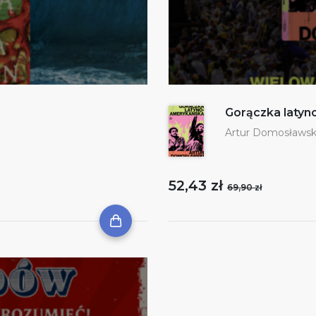
Gorączka laty
Artur Domosławsk
52,43 zł
69,90 zł