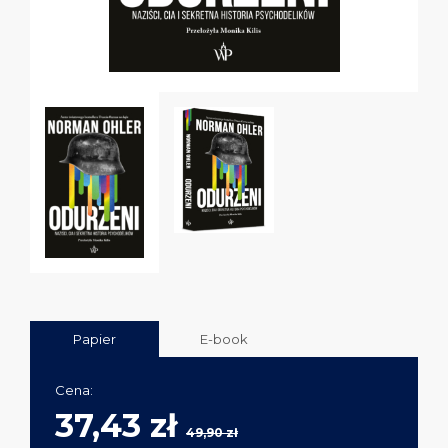
Papier
E-book
Cena:
37,43 zł
49,90 zł