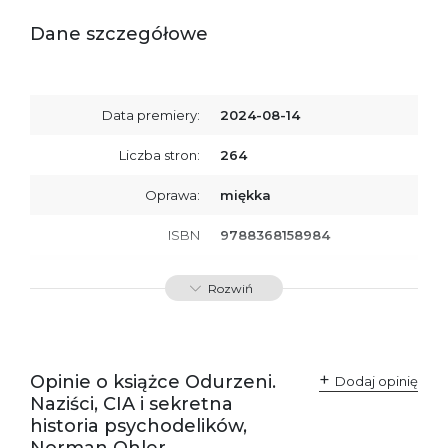
Dane szczegółowe
Data premiery:
2024-08-14
Liczba stron:
264
Oprawa:
miękka
ISBN
9788368158984
SKU:
K800760
Rozwiń
Producent / Osoby
Wydawnictwo Poznańskie
odpowiedzialne za
Sp. z o.o.
zgodność produktu z
ul. Fredry 8
przepisami:
61-701 Poznań
Opinie o książce Odurzeni.
Polska
Dodaj opinię
kontakt@wydajenamsie.pl
Naziści, CIA i sekretna
+48 61 623 38 38
historia psychodelików,