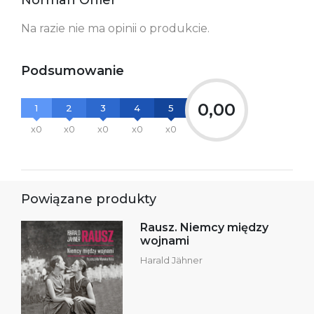
Norman Ohler
Ostrzeżenia oraz
Załącznik PDF
informacje dotyczące
bezpieczeństwa:
Na razie nie ma opinii o produkcie.
Podsumowanie
0,00
1
2
3
4
5
x0
x0
x0
x0
x0
Powiązane produkty
Rausz. Niemcy między
wojnami
Harald Jähner