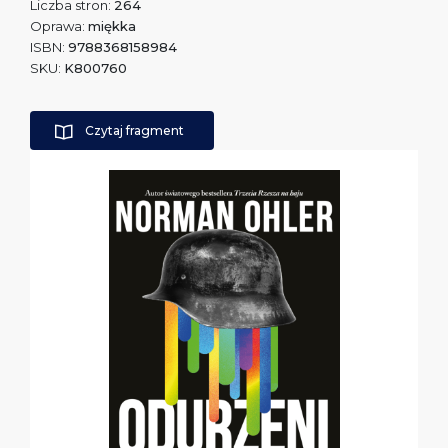
Liczba stron:
264
Oprawa:
miękka
ISBN:
9788368158984
SKU:
K800760
Czytaj fragment