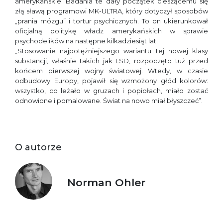
amerykańskie. Badania te dały początek cieszącemu się
złą sławą programowi MK-ULTRA, który dotyczył sposobów
„prania mózgu” i tortur psychicznych. To on ukierunkował
oficjalną politykę władz amerykańskich w sprawie
psychodelików na następne kilkadziesiąt lat.
„Stosowanie najpotężniejszego wariantu tej nowej klasy
substancji, właśnie takich jak LSD, rozpoczęto tuż przed
końcem pierwszej wojny światowej. Wtedy, w czasie
odbudowy Europy, pojawił się wzmożony głód kolorów:
wszystko, co leżało w gruzach i popiołach, miało zostać
odnowione i pomalowane. Świat na nowo miał błyszczeć”.
O autorze
Norman Ohler