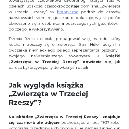
towarzyszące człowiekowi czworonogi, których rola w
dziejach ludzkości częstokroć zostaje pomijana. „Zwierzęta
w Trzeciej Rzeszy” to
historyczna
podróż do czasów
nazistowskich Niemiec, gdzie autor pokazuje, w jaki sposób
obnoszono się z osobnikami poszczególnych gatunków, i
do czego je wykorzystywano.
Trzecia Rzesza chciała propagować wizję narodu, który
kocha i troszczy się o zwierzęta. Sam Hitler uczynił z
owczarka niemieckiego psiego reprezentanta ojczyzny i
swojego najwierniejszego towarzysza.
Z książki
„Zwierzęta w Trzeciej Rzeszy”
dowiecie się
, jak
bardzo był przywiązany do własnych pupili.
Jak wygląda książka
„Zwierzęta w Trzeciej
Rzeszy”?
Na okładce „Zwierzęta w Trzeciej Rzeszy” znajduje
się czarno-białe zdjęcie
pochodzące z lipca 1937 roku.
Fotografia przedstawia chłopców z Deutsches Jungvolk in