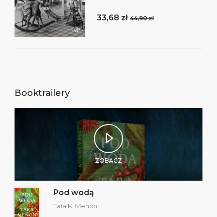
33,68 zł
44,90 zł
Booktrailery
ZOBACZ
Pod wodą
Tara K. Menon