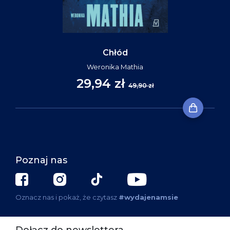
Chłód
Weronika Mathia
29,94 zł
49,90 zł
Poznaj nas
Oznacz nas i pokaż, że czytasz
#wydajenamsie