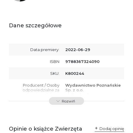
Dane szczegółowe
Data premiery:
2022-06-29
ISBN
9788367324090
SKU:
K800244
Producent / Osoby
Wydawnictwo Poznańskie
odpowiedzialne za
Sp. z o.o.
zgodność produktu z
ul. Fredry 8
przepisami:
61-701 Poznań
Rozwiń
Polska
kontakt@wydajenamsie.pl
+48 61 623 38 38
Ostrzeżenia oraz
Załącznik PDF
Opinie o książce Zwierzęta
Dodaj opinię
informacje dotyczące