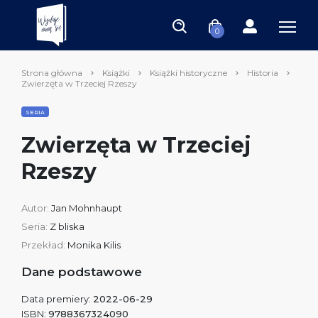
0
Strona główna
Książki
Książki historyczne
Historia
Zwierzęta w Trzeciej Rzeszy
SERIA
Zwierzęta w Trzeciej
Rzeszy
Autor:
Jan Mohnhaupt
Seria:
Z bliska
Przekład:
Monika Kilis
Dane podstawowe
Data premiery:
2022-06-29
ISBN:
9788367324090