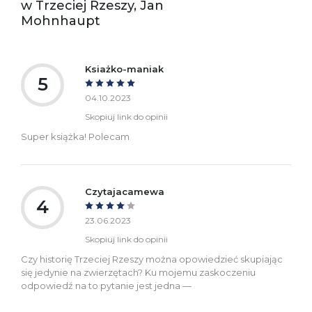
w Trzeciej Rzeszy, Jan
bezpieczeństwa:
Mohnhaupt
Ksiażko-maniak
5
04.10.2023
Skopiuj link do opinii
Super książka! Polecam
Czytajacamewa
4
23.06.2023
Skopiuj link do opinii
Czy historię Trzeciej Rzeszy można opowiedzieć skupiając
się jedynie na zwierzętach? Ku mojemu zaskoczeniu
odpowiedź na to pytanie jest jedna —