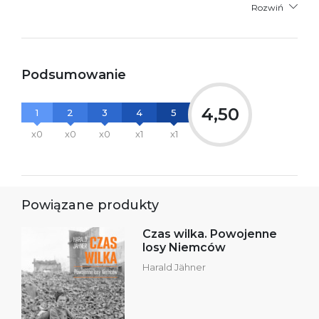
Rozwiń
Podsumowanie
4,50
1
2
3
4
5
x0
x0
x0
x1
x1
Powiązane produkty
Czas wilka. Powojenne
losy Niemców
Harald Jähner