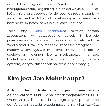
der Hitler Jugend (tzw. Pimpfe – młokosy) –
hiterjugendowskiej organizacji dla dzieci w wieku 10–14 lat,
która miała przygotować je do późniejszego służenia w
armii niemieckiej. Młodzież przebywająca na wakacjach
bawi się ze świnkami na wsi w okolicach Vogtland.
Treść książki
Jana Mohnhaupt
a również została
zaopatrzona w poszczególne zdjęcia i ilustracje
przedstawiające czołowych dowódców w relacjach ze
zwierzętami. I tak oto możecie zobaczyć fotografie SS-
manów w towarzystwie m.in. owczarków niemieckich, z
upolowanym jeleniem lub z niedźwiedziami z zoo.
Dodatkowo każdy rozdział został opatrzony trafnym
cytatem, który w jakiś sposób nakreśla jego tematykę.
Kim jest Jan Mohnhaupt?
Autor Jan Mohnhaupt jest niemieckim
dziennikarzem
. Publikuje na łamach magazynów: SPIEGEL
Online, ZEIT Online, P.M. History. Jego książka pt. „Der Zoo
der Anderen” została przetłumaczona na kilka języków.