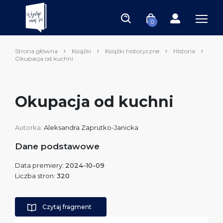
0
Strona główna
Książki
Książki historyczne
Historia
Okupacja od kuchni
Okupacja od kuchni
Autorka:
Aleksandra Zaprutko-Janicka
Dane podstawowe
Data premiery:
2024-10-09
Liczba stron:
320
Czytaj fragment