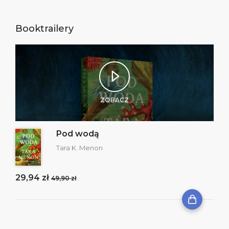
Booktrailery
ZOBACZ
Pod wodą
Tara K. Menon
29,94 zł
49,90 zł