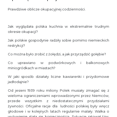
Prawdziwe oblicze okupacyjnej codzienności.
Jak wyglądała polska kuchnia w ekstremalnie trudnym
okresie okupacji?
Jak polskie gospodynie radziły sobie pomimo niemieckich
restrykcji?
Co można było zrobić z żołędzi, a jak przyrządzić gołębie?
Co uprawiano w podwórkowych i balkonowych
miniogródkach w miastach?
W jaki sposób działały liczne kawiarenki i przydomowe
jadłodajnie?
Od jesieni 1939 roku miliony Polek musiały zmagać się z
wieloma ograniczeniami wprowadzonymi przez Niemców,
przede wszystkim z niedostatecznymi przydziałami
żywności. Oficjalne racje dla ludności polskiej były wręcz
głodowe i w kolejnych latach regularnie malały. Walka o
wyżywienie stała się koniecznością. Sytuację ratował tzw.