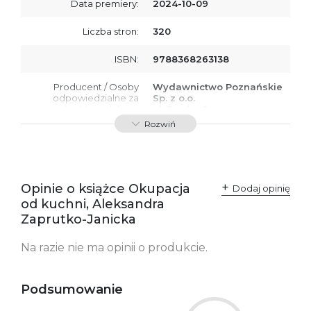
Data premiery:
2024-10-09
Liczba stron:
320
ISBN:
9788368263138
Producent / Osoby
Wydawnictwo Poznańskie
odpowiedzialne za
Sp. z o.o.
zgodność produktu z
ul. Fredry 8
przepisami:
61-701 Poznań
Rozwiń
Polska
kontakt@wydajenamsie.pl
+48 61 623 38 38
Ostrzeżenia oraz
Załącznik PDF
Opinie o książce Okupacja
Dodaj opinię
informacje dotyczące
od kuchni, Aleksandra
bezpieczeństwa:
Zaprutko-Janicka
Na razie nie ma opinii o produkcie.
Podsumowanie