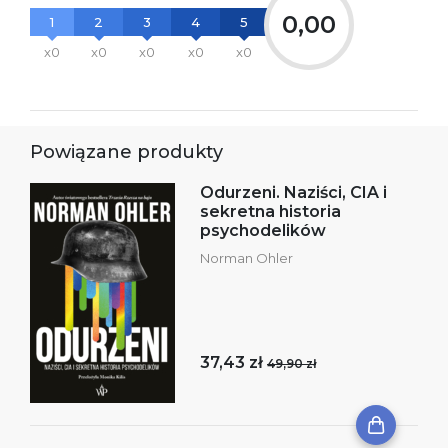
0,00
1
2
3
4
5
x0
x0
x0
x0
x0
Powiązane produkty
Odurzeni. Naziści, CIA i
sekretna historia
psychodelików
Norman Ohler
37,43 zł
49,90 zł