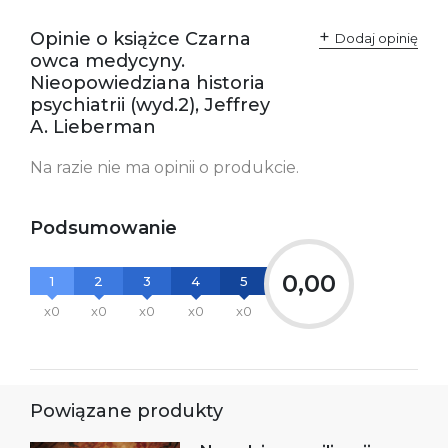
zgodność produktu z
ul. Fredry 8
przepisami:
61-701 Poznań
Opinie o książce Czarna
Polska
Dodaj opinię
kontakt@wydajenamsie.pl
owca medycyny.
+48 61 623 38 38
Nieopowiedziana historia
psychiatrii (wyd.2), Jeffrey
Ostrzeżenia oraz
Załącznik PDF
A. Lieberman
informacje dotyczące
bezpieczeństwa:
Na razie nie ma opinii o produkcie.
Podsumowanie
0,00
1
2
3
4
5
x0
x0
x0
x0
x0
Powiązane produkty