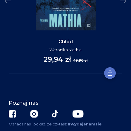
Chłód
Weronika Mathia
29,94 zł
49,90 zł
Poznaj nas
Oznacz nas i pokaż, że czytasz
#wydajenamsie