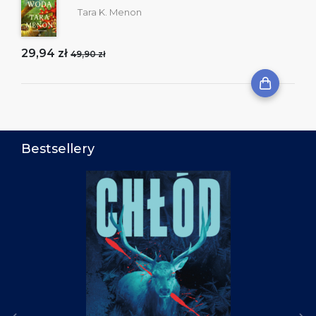
Tara K. Menon
29,94 zł
49,90 zł
Bestsellery