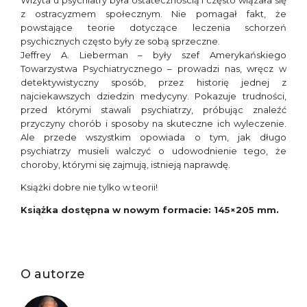
Wizyta u psychiatry była ostatecznością i często wiązała się
z ostracyzmem społecznym. Nie pomagał fakt, że
powstające teorie dotyczące leczenia schorzeń
psychicznych często były ze sobą sprzeczne.
Jeffrey A. Lieberman – były szef Amerykańskiego
Towarzystwa Psychiatrycznego – prowadzi nas, wręcz w
detektywistyczny sposób, przez historię jednej z
najciekawszych dziedzin medycyny. Pokazuje trudności,
przed którymi stawali psychiatrzy, próbując znaleźć
przyczyny chorób i sposoby na skuteczne ich wyleczenie.
Ale przede wszystkim opowiada o tym, jak długo
psychiatrzy musieli walczyć o udowodnienie tego, że
choroby, którymi się zajmują, istnieją naprawdę.
Książki dobre nie tylko w teorii!
Książka dostępna w nowym formacie: 145×205 mm.
O autorze