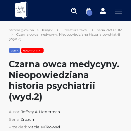
0
Strona główna
Książki
Literatura faktu
Seria ZROZUM
Czarna owca medycyny. Nieopowiedziana historia psychiatrii
(wyd.2)
SERIA
NOWY FORMAT
Czarna owca medycyny.
Nieopowiedziana
historia psychiatrii
(wyd.2)
Autor:
Jeffrey A. Lieberman
Seria:
Zrozum
Przekład:
Maciej Miłkowski