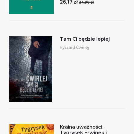
26,17 zł
34,90 zł
Tam Ci będzie lepiej
Ryszard Ćwirlej
Kraina uważności.
Tygrysek Erwinek i