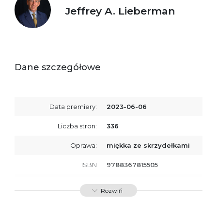
Jeffrey A. Lieberman
Dane szczegółowe
Data premiery:
2023-06-06
Liczba stron:
336
Oprawa:
miękka ze skrzydełkami
ISBN
9788367815505
SKU:
K800506
Rozwiń
Producent / Osoby
Wydawnictwo Poznańskie
odpowiedzialne za
Sp. z o.o.