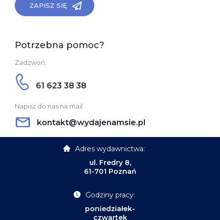
ZAPISZ SIĘ
Potrzebna pomoc?
Zadzwoń:
61 623 38 38
Napisz do nas na mail:
kontakt@wydajenamsie.pl
Adres wydawnictwa:
ul. Fredry 8,
61-701 Poznań
Godziny pracy:
poniedziałek-
czwartek