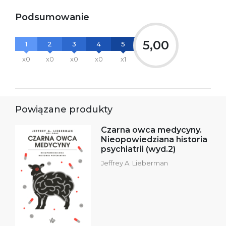
Podsumowanie
5,00
1
2
3
4
5
x0
x0
x0
x0
x1
Powiązane produkty
Czarna owca medycyny.
Nieopowiedziana historia
psychiatrii (wyd.2)
Jeffrey A. Lieberman