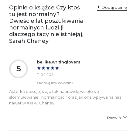
+48 61 623 38 38
Opinie o książce Czy ktoś
Dodaj opinię
tu jest normalny?
Ostrzeżenia oraz
Załącznik PDF
Dwieście lat poszukiwania
informacje dotyczące
bezpieczeństwa:
normalnych ludzi (i
dlaczego tacy nie istnieją),
Sarah Chaney
be.like.writinglovers
5
11.04.2024
Skopiuj link do opinii
Autorką opisuje, skąd tak naprawdę wzięło się
sformułowanie ,,normalności” oraz jak ona wpływa na nas
nawet w XXI w. Chaney
Rozwiń