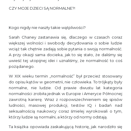
CZY MOJE DZIECI SĄ NORMALNE?!
Kogo nigdy nie naszły takie wątpliwości?
Sarah Chaney zastanawia się, dlaczego w czasach coraz
większej wolności i swobody decydowania o sobie ludzie
wciąż tak chętnie zadają sobie pytania o swoją normalność.
A przy okazji sama docieka, jak to się stało, że daliśmy się
uwieść tej utopijnej idei i uznaliśmy, że normalność to coś
pożądanego.
W XIX wieku termin „normalność” był przecież stosowany
do opisu kątów w geometrii, nie człowieka. To trójkąty były
normalne, nie ludzie. Od prawie dwustu lat kategoria
normalności zrobiła jednak w Europie i Ameryce Północnej
zawrotną karierę. Wraz z rozpowszechnieniem się spisów
ludności, masowej produkcji, testów IQ i badań nad
seksualnością naukowcy coraz śmielej wyrokowali o tym,
którzy ludzie są normalni, a którzy od normy odstają.
Ta książka opowiada zaskakującą historię, jak narodziło się