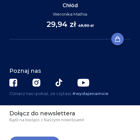
Chłód
Weronika Mathia
29,94 zł
49,90 zł
Poznaj nas
Oznacz nas i pokaż, że czytasz
#wydajenamsie
Dołącz do newslettera
Bądź na bieżąco z Naszymi nowościami!