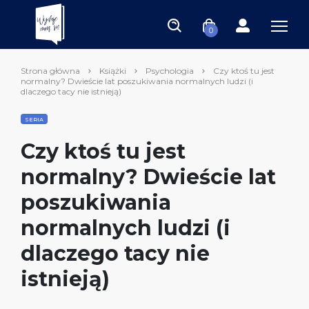
0
Strona główna
Książki
Psychologia
Czy ktoś tu jest
normalny? Dwieście lat poszukiwania normalnych ludzi (i
dlaczego tacy nie istnieją)
SERIA
Czy ktoś tu jest
normalny? Dwieście lat
poszukiwania
normalnych ludzi (i
dlaczego tacy nie
istnieją)