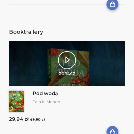
Booktrailery
ZOBACZ
Pod wodą
Tara K. Menon
29,94 zł
49,90 zł