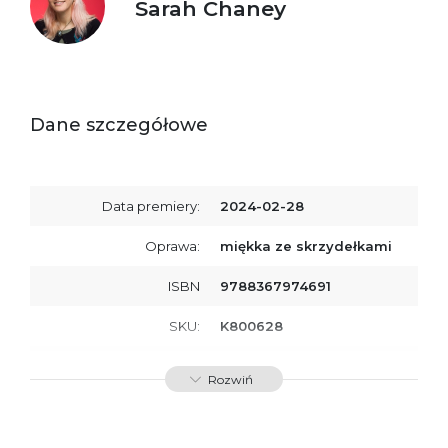
Sarah Chaney
Dane szczegółowe
Data premiery:
2024-02-28
Oprawa:
miękka ze skrzydełkami
ISBN
9788367974691
SKU:
K800628
Producent / Osoby
Wydawnictwo Poznańskie
Rozwiń
odpowiedzialne za
Sp. z o.o.
zgodność produktu z
ul. Fredry 8
przepisami:
61-701 Poznań
Polska
kontakt@wydajenamsie.pl