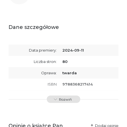
Dane szczegółowe
Data premiery:
2024-09-11
Liczba stron:
80
Oprawa:
twarda
ISBN
9788368217414
SKU:
K800794
Rozwiń
Producent / Osoby
Wydawnictwo Poznańskie
odpowiedzialne za
Sp. z o.o.
zgodność produktu z
ul. Fredry 8
przepisami:
61-701 Poznań
Opinie o książce Pan
Polska
Dodaj opinię