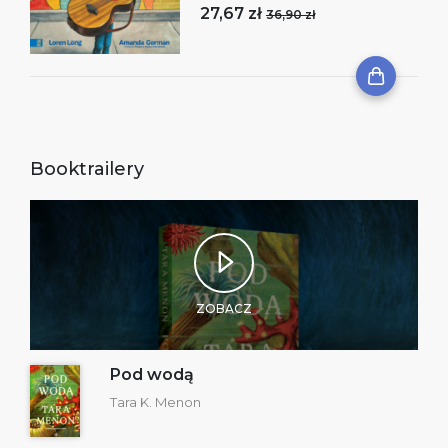
27,67 zł
36,90 zł
Booktrailery
ZOBACZ
Pod wodą
Tara K. Menon