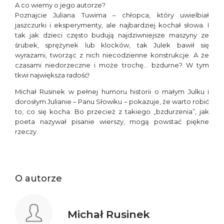
A co wiemy o jego autorze?
Poznajcie Juliana Tuwima – chłopca, który uwielbiał
jaszczurki i eksperymenty, ale najbardziej kochał słowa. I
tak jak dzieci często budują najdziwniejsze maszyny ze
śrubek, sprężynek lub klocków, tak Julek bawił się
wyrazami, tworząc z nich niecodzienne konstrukcje. A że
czasami niedorzeczne i może trochę… bzdurne? W tym
tkwi największa radość!
Michał Rusinek w pełnej humoru historii o małym Julku i
dorosłym Julianie – Panu Słowiku – pokazuje, że warto robić
to, co się kocha. Bo przecież z takiego „bzdurzenia”, jak
poeta nazywał pisanie wierszy, mogą powstać piękne
rzeczy.
O autorze
Michał Rusinek