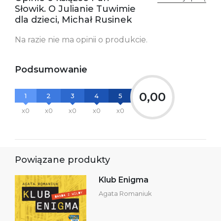
kontakt@wydajenamsie.pl
Słowik. O Julianie Tuwimie
+48 61 623 38 38
dla dzieci, Michał Rusinek
Ostrzeżenia oraz
Załącznik PDF
Na razie nie ma opinii o produkcie.
informacje dotyczące
bezpieczeństwa:
Podsumowanie
0,00
1
2
3
4
5
x0
x0
x0
x0
x0
Powiązane produkty
Klub Enigma
Agata Romaniuk