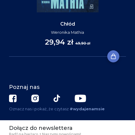
Chłód
Weronika Mathia
29,94 zł
49,90 zł
Poznaj nas
Oznacz nas i pokaż, że czytasz
#wydajenamsie
Dołącz do newslettera
Bądź na bieżąco z Naszymi nowościami!