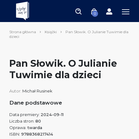
0
Strona główna
Książki
Pan Słowik. O Julianie Tuwimie dla
dzieci
Pan Słowik. O Julianie
Tuwimie dla dzieci
Autor:
Michał Rusinek
Dane podstawowe
Data premiery:
2024-09-11
Liczba stron:
80
Oprawa:
twarda
ISBN:
9788368217414