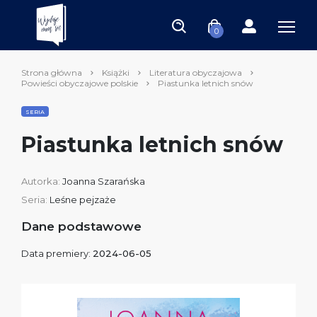
0
Strona główna
Książki
Literatura obyczajowa
Powieści obyczajowe polskie
Piastunka letnich snów
SERIA
Piastunka letnich snów
Autorka:
Joanna Szarańska
Seria:
Leśne pejzaże
Dane podstawowe
Data premiery:
2024-06-05