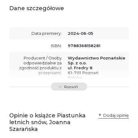
Dane szczegółowe
Data premiery:
2024-06-05
ISBN:
9788368158281
Producent / Osoby
Wydawnictwo Poznańskie
odpowiedzialne za
Sp. z o.o.
zgodność produktu z
ul. Fredry 8
przepisami:
61-701 Poznań
Polska
kontakt@wydajenamsie.pl
Rozwiń
+48 61 623 38 38
Ostrzeżenia oraz
Załącznik PDF
informacje dotyczące
bezpieczeństwa:
Opinie o książce Piastunka
Dodaj opinię
letnich snów, Joanna
Szarańska