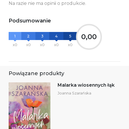
Na razie nie ma opinii o produkcie.
Podsumowanie
0,00
1
2
3
4
5
x0
x0
x0
x0
x0
Powiązane produkty
Malarka wiosennych łąk
Joanna Szarańska