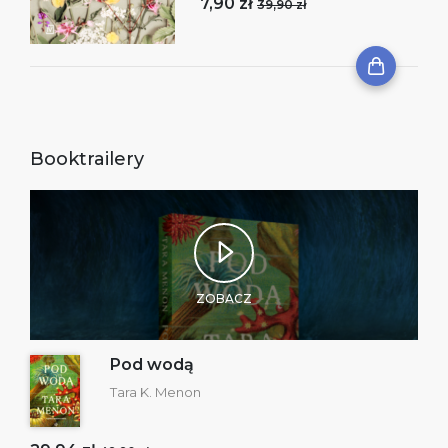
7,90 zł
39,90 zł
Booktrailery
ZOBACZ
Pod wodą
Tara K. Menon