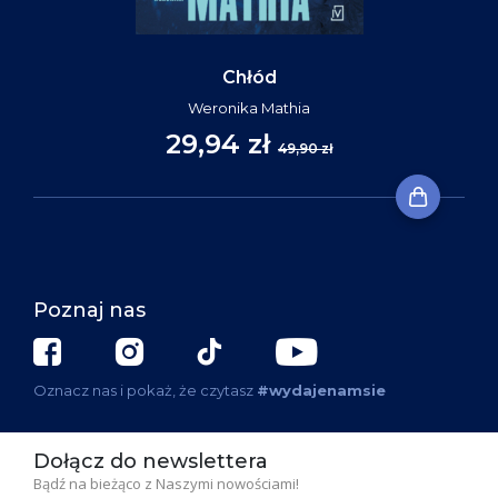
Chłód
Weronika Mathia
29,94 zł
49,90 zł
Poznaj nas
Oznacz nas i pokaż, że czytasz
#wydajenamsie
Dołącz do newslettera
Bądź na bieżąco z Naszymi nowościami!