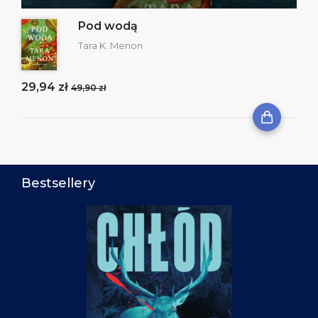
Pod wodą
Tara K. Menon
29,94 zł
49,90 zł
Bestsellery