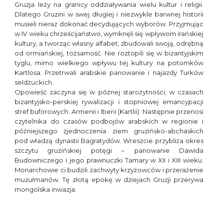
Gruzja leży na granicy oddziaływania wielu kultur i religii.
Dlatego Gruzini w swej długiej i niezwykle barwnej historii
musieli nieraz dokonać decydujących wyborów. Przyjmując
w IV wieku chrześcijaństwo, wymknęli się wpływom irańskiej
kultury, a tworząc własny alfabet, zbudowali swoją, odrębną
od ormiańskiej, tożsamość. Nie roztopili się w bizantyjskim
tyglu, mimo wielkiego wpływu tej kultury na potomków
Kartlosa. Przetrwali arabskie panowanie i najazdy Turków
seldżuckich.
Opowieść zaczyna się w późnej starożytności, w czasach
bizantyjsko-perskiej rywalizacji i stopniowej emancypacji
stref buforowych: Armenii i Iberii (Kartlii). Następnie przenosi
czytelnika do czasów podbojów arabskich w regionie i
późniejszego zjednoczenia ziem gruzińsko-abchaskich
pod władzą dynastii Bagratydów. Wreszcie przybliża okres
szczytu gruzińskiej potęgi – panowanie Dawida
Budowniczego i jego prawnuczki Tamary w XII i XIII wieku.
Monarchowie ci budzili zachwyty krzyżowców i przerażenie
muzułmanów. Tę złotą epokę w dziejach Gruzji przerywa
mongolska inwazja.