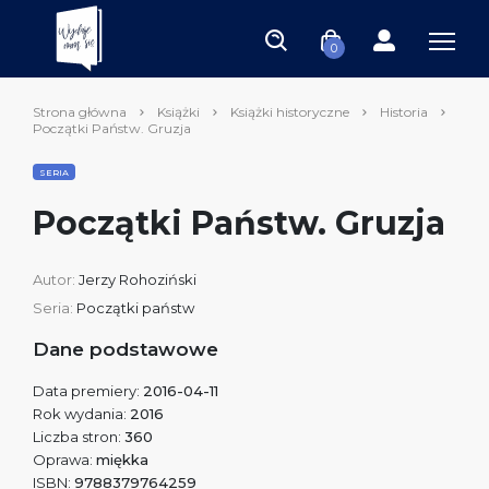
0
Strona główna
Książki
Książki historyczne
Historia
Początki Państw. Gruzja
SERIA
Początki Państw. Gruzja
Autor:
Jerzy Rohoziński
Seria:
Początki państw
Dane podstawowe
Data premiery:
2016-04-11
Rok wydania:
2016
Liczba stron:
360
Oprawa:
miękka
ISBN:
9788379764259