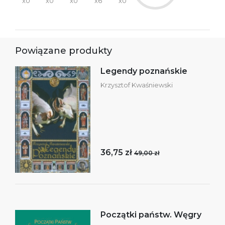
x0
x0
x0
x6
x0
Powiązane produkty
Legendy poznańskie
Krzysztof Kwaśniewski
36,75 zł
49,00 zł
Początki państw. Węgry