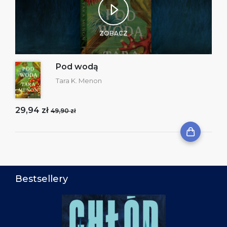
ZOBACZ
Pod wodą
Tara K. Menon
29,94 zł
49,90 zł
Bestsellery