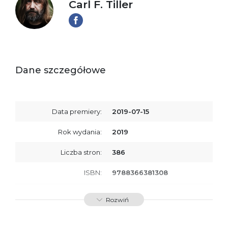
Carl F. Tiller
Dane szczegółowe
Data premiery:
2019-07-15
Rok wydania:
2019
Liczba stron:
386
ISBN:
9788366381308
SKU:
E201126
Rozwiń
Producent / Osoby
Wydawnictwo Poznańskie
odpowiedzialne za
Sp. z o.o.