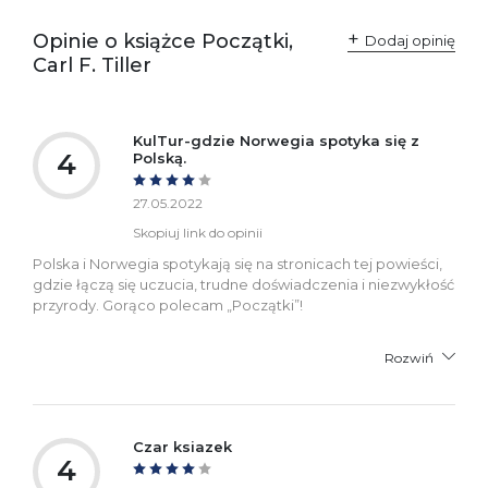
zgodność produktu z
ul. Fredry 8
przepisami:
61-701 Poznań
Opinie o książce Początki,
Polska
Dodaj opinię
kontakt@wydajenamsie.pl
Carl F. Tiller
+48 61 623 38 38
Ostrzeżenia oraz
Załącznik PDF
informacje dotyczące
KulTur-gdzie Norwegia spotyka się z
bezpieczeństwa:
4
Polską.
27.05.2022
Skopiuj link do opinii
Polska i Norwegia spotykają się na stronicach tej powieści,
gdzie łączą się uczucia, trudne doświadczenia i niezwykłość
przyrody. Gorąco polecam „Początki”!
Rozwiń
Czar ksiazek
4