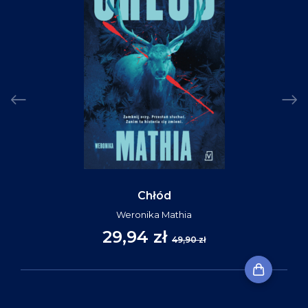
Chłód
Weronika Mathia
29,94 zł
49,90 zł