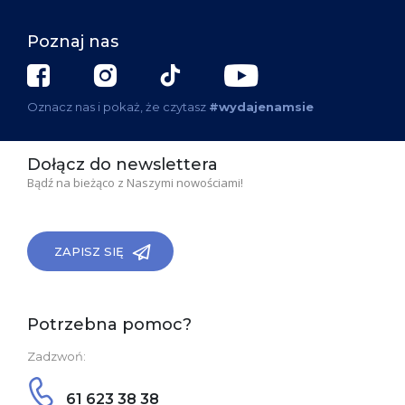
Poznaj nas
Oznacz nas i pokaż, że czytasz
#wydajenamsie
Dołącz do newslettera
Bądź na bieżąco z Naszymi nowościami!
ZAPISZ SIĘ
Potrzebna pomoc?
Zadzwoń:
61 623 38 38