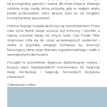
list pożegnalny, garnitur i ważne dla mnie miejsce. Dlatego
ostatnią moją myślą, która przyszła, gdy w nagłym ataku
paniki próbowałem ostro skręcić, było to, że mogłem
trochę bardziej się postarać.
Historia Terjego musiała skończyć się samobójstwem. Przez
całe życie tłumił swoje uczucia, był ironiczny i szorstki, a
naturę rozumiał lepiej niż innych ludzi. Carl Frode Tiller
stopniowo cofa się do coraz wcześniejszych wydarzeń i
wnika w psychikę swojego bohatera, by stworzyć
fascynujący obraz jego dramatu egzystencjalnego i walki z
wewnętrznymi demonami.
Początki to przenikliwa diagnoza dysfunkcyjnej rodziny i
kryzysu więzi międzyludzkich nominowana do Nagrody
Rady Nordyckiej i Nagrody Norweskich Krytyków
Literackich.
Odtwarzacz video