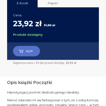
E-book
Papier
Cena:
23,92 zł
31,90 zł
Produkt dostępny
KUP
Najniższa cena z 30 dni przed obniżką:
23.92 zł
Opis książki Początki
Hipnotyzujący portret destrukcyjnego idealisty.
Ilekroć zdarzało mi się fantazjować o tym, że z sobą kończę,
wyobrażałem sobie uroczysty, rytualny wręcz czyn – w tym