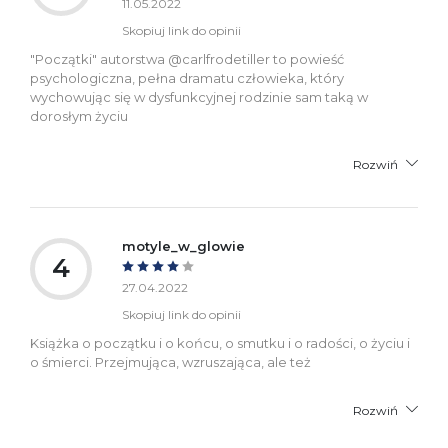
11.05.2022
Skopiuj link do opinii
"Początki" autorstwa @carlfrodetiller to powieść
psychologiczna, pełna dramatu człowieka, który
wychowując się w dysfunkcyjnej rodzinie sam taką w
dorosłym życiu
Rozwiń
motyle_w_glowie
4
27.04.2022
Skopiuj link do opinii
Książka o początku i o końcu, o smutku i o radości, o życiu i
o śmierci. Przejmująca, wzruszająca, ale też
Rozwiń