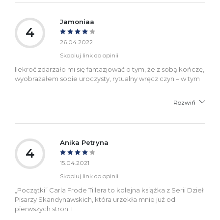
Jamoniaa
4
26.04.2022
Skopiuj link do opinii
Ilekroć zdarzało mi się fantazjować o tym, że z sobą kończę,
wyobrażałem sobie uroczysty, rytualny wręcz czyn – w tym
Rozwiń
Anika Petryna
4
15.04.2021
Skopiuj link do opinii
„Początki” Carla Frode Tillera to kolejna książka z Serii Dzieł
Pisarzy Skandynawskich, która urzekła mnie już od
pierwszych stron. I