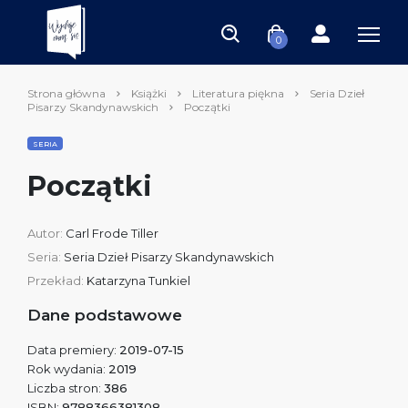
0
Strona główna
Książki
Literatura piękna
Seria Dzieł
Pisarzy Skandynawskich
Początki
SERIA
Początki
Autor:
Carl Frode Tiller
Seria:
Seria Dzieł Pisarzy Skandynawskich
Przekład:
Katarzyna Tunkiel
Dane podstawowe
Data premiery:
2019-07-15
Rok wydania:
2019
Liczba stron:
386
ISBN:
9788366381308