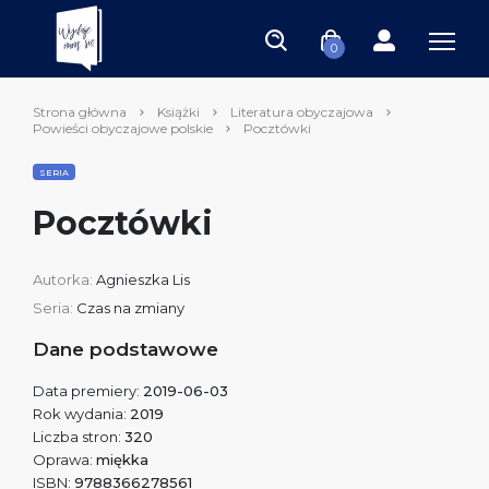
0
Strona główna
Książki
Literatura obyczajowa
Powieści obyczajowe polskie
Pocztówki
SERIA
Pocztówki
Autorka:
Agnieszka Lis
Seria:
Czas na zmiany
Dane podstawowe
Data premiery:
2019-06-03
Rok wydania:
2019
Liczba stron:
320
Oprawa:
miękka
ISBN:
9788366278561