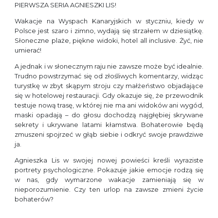
PIERWSZA SERIA AGNIESZKI LIS!
Wakacje na Wyspach Kanaryjskich w styczniu, kiedy w
Polsce jest szaro i zimno, wydają się strzałem w dziesiątkę.
Słoneczne plaże, piękne widoki, hotel all inclusive. Żyć, nie
umierać!
A jednak i w słonecznym raju nie zawsze może być idealnie.
Trudno powstrzymać się od złośliwych komentarzy, widząc
turystkę w zbyt skąpym stroju czy małżeństwo objadające
się w hotelowej restauracji. Gdy okazuje się, że przewodnik
testuje nową trasę, w której nie ma ani widoków ani wygód,
maski opadają – do głosu dochodzą najgłębiej skrywane
sekrety i ukrywane latami kłamstwa. Bohaterowie będą
zmuszeni spojrzeć w głąb siebie i odkryć swoje prawdziwe
ja.
Agnieszka Lis w swojej nowej powieści kreśli wyraziste
portrety psychologiczne. Pokazuje jakie emocje rodzą się
w nas, gdy wymarzone wakacje zamieniają się w
nieporozumienie. Czy ten urlop na zawsze zmieni życie
bohaterów?