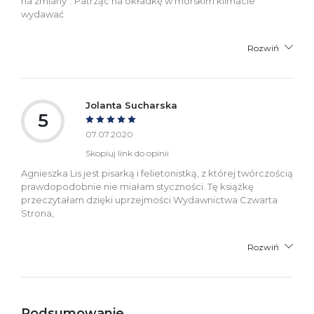
na zmiany”. Patrząc na okładkę w morskim klimacie
wydawać
Rozwiń
Jolanta Sucharska
5
07.07.2020
Skopiuj link do opinii
Agnieszka Lis jest pisarką i felietonistką, z której twórczością
prawdopodobnie nie miałam styczności. Tę książkę
przeczytałam dzięki uprzejmości Wydawnictwa Czwarta
Strona,
Rozwiń
Podsumowanie