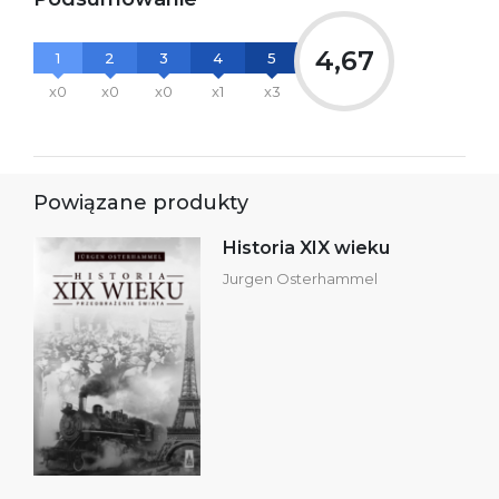
4,67
1
2
3
4
5
x0
x0
x0
x1
x3
Powiązane produkty
Historia XIX wieku
Jurgen Osterhammel