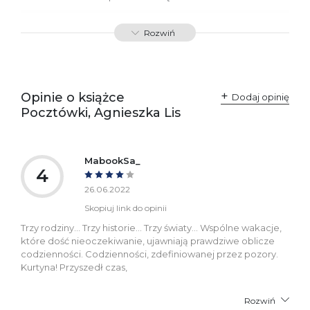
ISBN
9788366278561
Rozwiń
SKU:
K734152
Producent / Osoby
Wydawnictwo Poznańskie
odpowiedzialne za
Sp. z o.o.
Opinie o książce
Dodaj opinię
zgodność produktu z
ul. Fredry 8
Pocztówki, Agnieszka Lis
przepisami:
61-701 Poznań
Polska
kontakt@wydajenamsie.pl
+48 61 623 38 38
MabookSa_
4
Ostrzeżenia oraz
Załącznik PDF
informacje dotyczące
26.06.2022
bezpieczeństwa:
Skopiuj link do opinii
Trzy rodziny... Trzy historie... Trzy światy... Wspólne wakacje,
które dość nieoczekiwanie, ujawniają prawdziwe oblicze
codzienności. Codzienności, zdefiniowanej przez pozory.
Kurtyna! Przyszedł czas,
Rozwiń