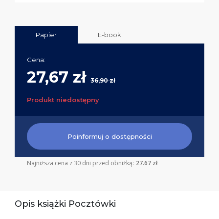
Papier
E-book
Cena:
27,67 zł
36,90 zł
Produkt niedostępny
Poinformuj o dostępności
Najniższa cena z 30 dni przed obniżką:
27.67 zł
Opis książki Pocztówki