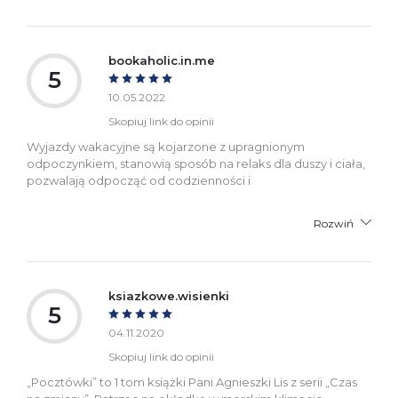
bookaholic.in.me
5
10.05.2022
Skopiuj link do opinii
Wyjazdy wakacyjne są kojarzone z upragnionym
odpoczynkiem, stanowią sposób na relaks dla duszy i ciała,
pozwalają odpocząć od codzienności i
Rozwiń
ksiazkowe.wisienki
5
04.11.2020
Skopiuj link do opinii
„Pocztówki” to 1 tom książki Pani Agnieszki Lis z serii „Czas