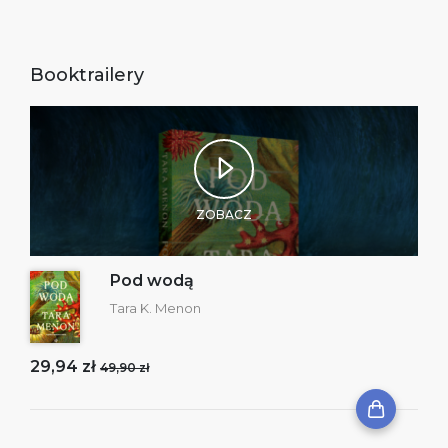
Booktrailery
ZOBACZ
Pod wodą
Tara K. Menon
29,94 zł
49,90 zł