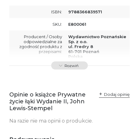
ISBN:
9788366839571
SKU:
E800061
Producent / Osoby
Wydawnictwo Poznańskie
odpowiedzialne za
Sp. z o.o.
zgodność produktu z
ul. Fredry 8
przepisami:
61-701 Poznań
Polska
kontakt@wydajenamsie.pl
Rozwiń
+48 61 623 38 38
Ostrzeżenia oraz
Załącznik PDF
informacje dotyczące
bezpieczeństwa:
Opinie o książce Prywatne
Dodaj opinię
życie łąki Wydanie II, John
Lewis-Stempel
Na razie nie ma opinii o produkcie.