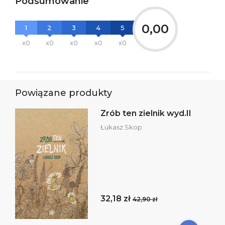
Podsumowanie
0,00
1
2
3
4
5
x0
x0
x0
x0
x0
Powiązane produkty
Zrób ten zielnik wyd.II
Łukasz Skop
32,18 zł
42,90 zł