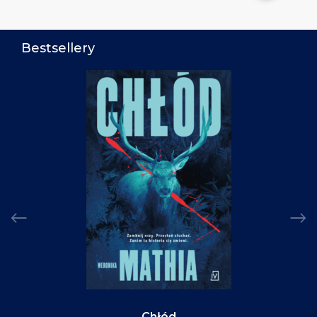
Bestsellery
Chłód