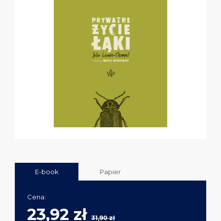
E-book
Papier
Cena:
23,92 zł
31,90 zł