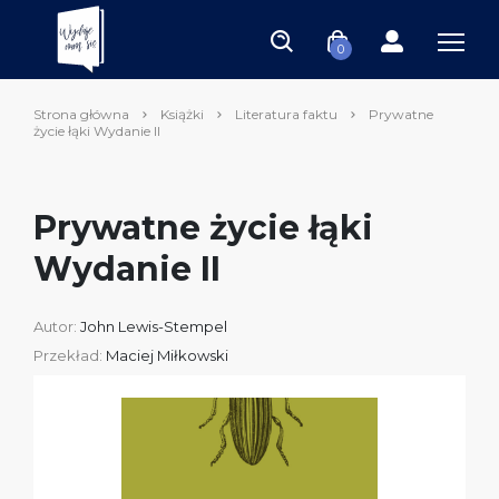
0
Strona główna
Książki
Literatura faktu
Prywatne
życie łąki Wydanie II
Prywatne życie łąki
Wydanie II
Autor:
John Lewis-Stempel
Przekład:
Maciej Miłkowski