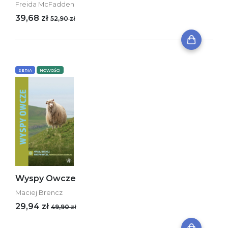
Freida McFadden
39,68 zł
52,90 zł
SERIA
NOWOŚCI
Wyspy Owcze
Maciej Brencz
29,94 zł
49,90 zł