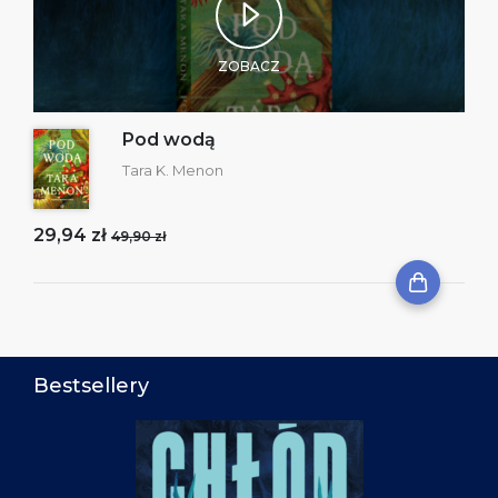
ZOBACZ
Pod wodą
Tara K. Menon
29,94 zł
49,90 zł
Bestsellery