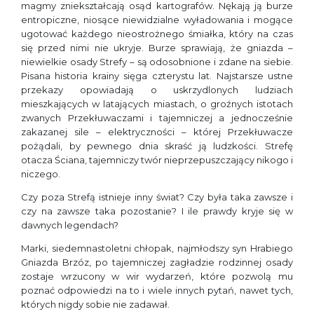
magmy zniekształcają osąd kartografów. Nękają ją burze
entropiczne, niosące niewidzialne wyładowania i mogące
ugotować każdego nieostrożnego śmiałka, który na czas
się przed nimi nie ukryje. Burze sprawiają, że gniazda –
niewielkie osady Strefy – są odosobnione i zdane na siebie.
Pisana historia krainy sięga czterystu lat. Najstarsze ustne
przekazy opowiadają o uskrzydlonych ludziach
mieszkających w latających miastach, o groźnych istotach
zwanych Przekłuwaczami i tajemniczej a jednocześnie
zakazanej sile – elektryczności – której Przekłuwacze
pożądali, by pewnego dnia skraść ją ludzkości. Strefę
otacza Ściana, tajemniczy twór nieprzepuszczający nikogo i
niczego.
Czy poza Strefą istnieje inny świat? Czy była taka zawsze i
czy na zawsze taka pozostanie? I ile prawdy kryje się w
dawnych legendach?
Marki, siedemnastoletni chłopak, najmłodszy syn Hrabiego
Gniazda Brzóz, po tajemniczej zagładzie rodzinnej osady
zostaje wrzucony w wir wydarzeń, które pozwolą mu
poznać odpowiedzi na to i wiele innych pytań, nawet tych,
których nigdy sobie nie zadawał.