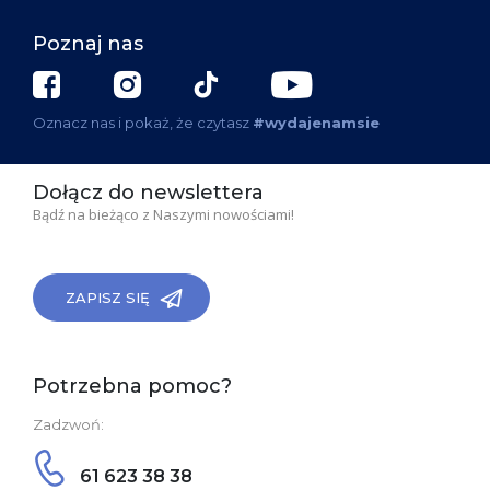
Poznaj nas
Oznacz nas i pokaż, że czytasz
#wydajenamsie
Dołącz do newslettera
Bądź na bieżąco z Naszymi nowościami!
ZAPISZ SIĘ
Potrzebna pomoc?
Zadzwoń:
61 623 38 38