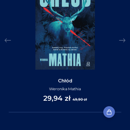
Chłód
Weronika Mathia
29,94 zł
49,90 zł