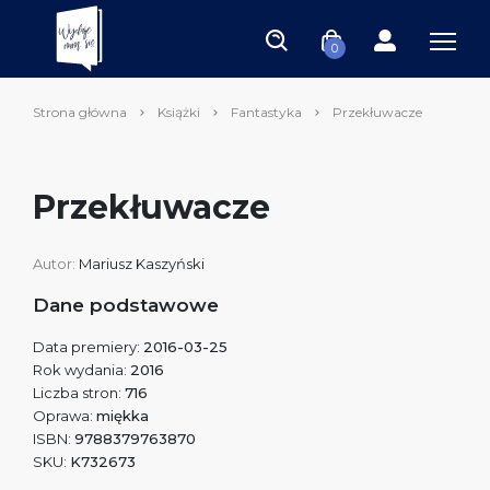
0
Strona główna
Książki
Fantastyka
Przekłuwacze
Przekłuwacze
Autor:
Mariusz Kaszyński
Dane podstawowe
Data premiery:
2016-03-25
Rok wydania:
2016
Liczba stron:
716
Oprawa:
miękka
ISBN:
9788379763870
SKU:
K732673