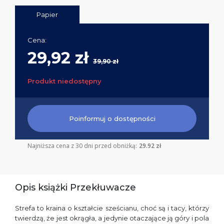
Papier
Cena:
29,92 zł
39,90 zł
Produkt niedostępny
Poinformuj o dostępności
Najniższa cena z 30 dni przed obniżką:
29.92 zł
Opis książki Przekłuwacze
Strefa to kraina o kształcie sześcianu, choć są i tacy, którzy
twierdzą, że jest okrągła, a jedynie otaczające ją góry i pola