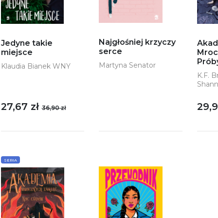
Najgłośniej krzyczy
Jedyne takie
Akad
serce
miejsce
Mroc
Prób
Martyna Senator
Klaudia Bianek WNY
K.F. 
Shann
27,67 zł
29,9
36,90 zł
SERIA