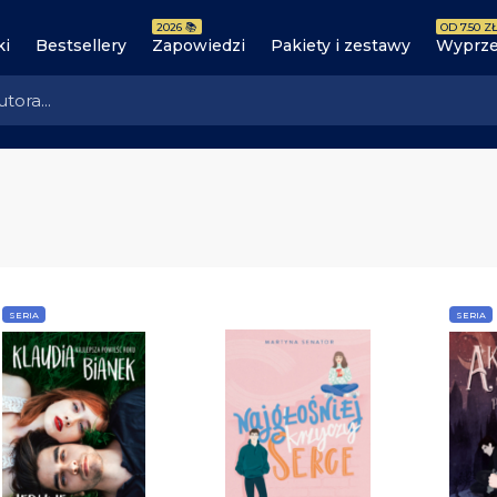
2026 📚
OD 7.50 ZŁ
ki
Bestsellery
Zapowiedzi
Pakiety i zestawy
Wyprze
SERIA
SERIA