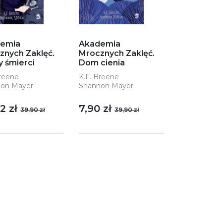
emia
Akademia
znych Zaklęć.
Mrocznych Zaklęć.
y śmierci
Dom cienia
Breene
K.F. Breene
on Mayer
Shannon Mayer
2 zł
7,90 zł
39,90 zł
39,90 zł