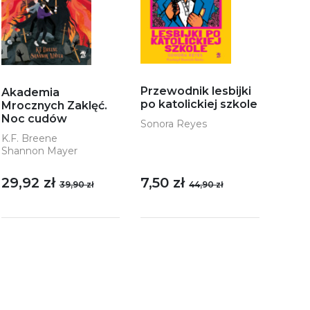
Przewodnik lesbijki
Akademia
po katolickiej szkole
Mrocznych Zaklęć.
Noc cudów
Sonora Reyes
K.F. Breene
Shannon Mayer
29,92 zł
7,50 zł
39,90 zł
44,90 zł