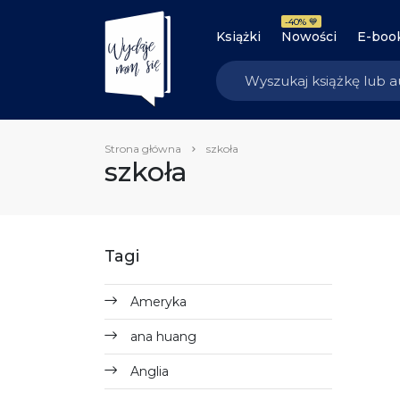
-40% 💙
Książki
Nowości
E-boo
Strona główna
szkoła
szkoła
Tagi
Ameryka
ana huang
Anglia