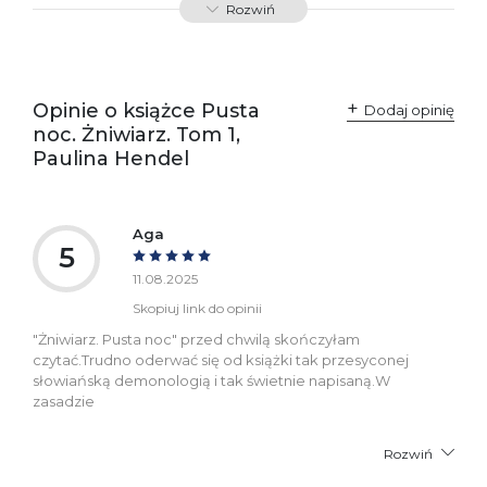
Rozwiń
Producent / Osoby
Wydawnictwo Poznańskie
odpowiedzialne za
Sp. z o.o.
zgodność produktu z
ul. Fredry 8
przepisami:
61-701 Poznań
Opinie o książce Pusta
Polska
Dodaj opinię
kontakt@wydajenamsie.pl
noc. Żniwiarz. Tom 1,
+48 61 623 38 38
Paulina Hendel
Ostrzeżenia oraz
Załącznik PDF
informacje dotyczące
bezpieczeństwa:
Aga
5
11.08.2025
Skopiuj link do opinii
"Żniwiarz. Pusta noc" przed chwilą skończyłam
czytać.Trudno oderwać się od książki tak przesyconej
słowiańską demonologią i tak świetnie napisaną.W
zasadzie
Rozwiń