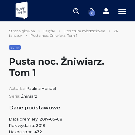
0
Strona główna
Książki
Literatura młodzieżowa
YA
fantasy
Pusta noc. Żniwiarz. Tom 1
SERIA
Pusta noc. Żniwiarz.
Tom 1
Autorka:
Paulina Hendel
Seria:
Żniwiarz
Dane podstawowe
Data premiery:
2017-05-08
Rok wydania:
2019
Liczba stron:
432