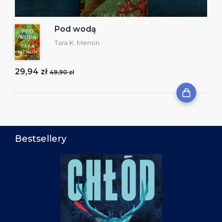
Pod wodą
Tara K. Menon
29,94 zł
49,90 zł
Bestsellery