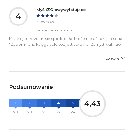
MyśliZGłowywylatujące
4
31.07.2020
Skopiuj link do opinii
Książkę bardzo mi się spodobała. Może nie aż tak, jak seria
"Zapomniana księga", ale też jest świetna. Zamysł walki ze
Rozwiń
Podsumowanie
4,43
1
2
3
4
5
x0
x0
x1
x2
x4