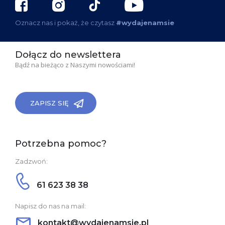
Oznacz nas i pokaż, że czytasz
#wydajenamsie
Dołącz do newslettera
Bądź na bieżąco z Naszymi nowościami!
ZAPISZ SIĘ
Potrzebna pomoc?
Zadzwoń:
61 623 38 38
Napisz do nas na mail:
kontakt@wydajenamsie.pl