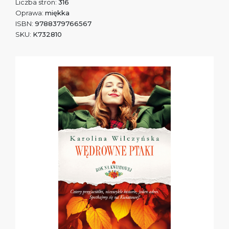
Liczba stron:
316
Oprawa:
miękka
ISBN:
9788379766567
SKU:
K732810