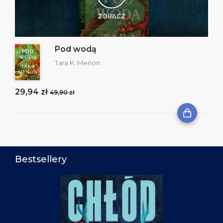
ZOBACZ
Pod wodą
Tara K. Menon
29,94 zł
49,90 zł
Bestsellery