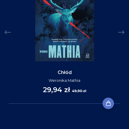
Chłód
Weronika Mathia
29,94 zł
49,90 zł