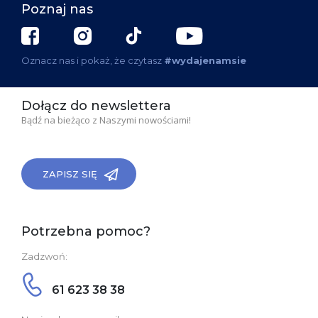
Poznaj nas
Oznacz nas i pokaż, że czytasz
#wydajenamsie
Dołącz do newslettera
Bądź na bieżąco z Naszymi nowościami!
ZAPISZ SIĘ
Potrzebna pomoc?
Zadzwoń:
61 623 38 38