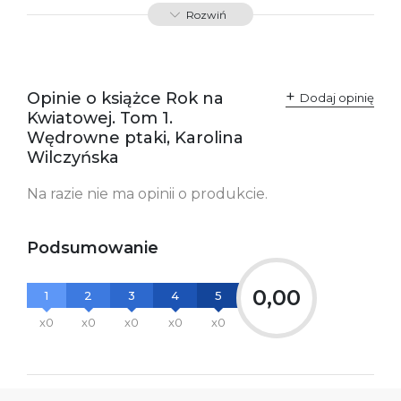
ISBN
9788379766567
Rozwiń
SKU:
K732810
Producent / Osoby
Wydawnictwo Poznańskie
odpowiedzialne za
Sp. z o.o.
Opinie o książce Rok na
Dodaj opinię
zgodność produktu z
ul. Fredry 8
Kwiatowej. Tom 1.
przepisami:
61-701 Poznań
Polska
Wędrowne ptaki, Karolina
kontakt@wydajenamsie.pl
Wilczyńska
+48 61 623 38 38
Na razie nie ma opinii o produkcie.
Ostrzeżenia oraz
Załącznik PDF
informacje dotyczące
bezpieczeństwa:
Podsumowanie
0,00
1
2
3
4
5
x0
x0
x0
x0
x0