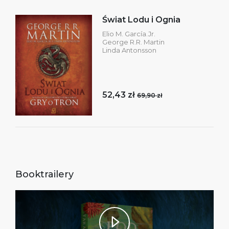
Świat Lodu i Ognia
Elio M. García.Jr.
George R.R. Martin
Linda Antonsson
52,43 zł
69,90 zł
Booktrailery