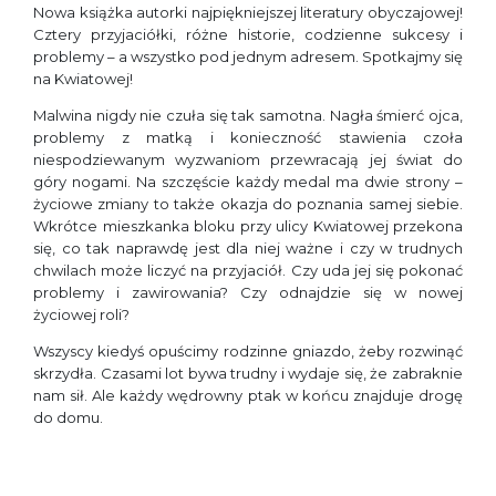
Nowa książka autorki najpiękniejszej literatury obyczajowej!
Cztery przyjaciółki, różne historie, codzienne sukcesy i
problemy – a wszystko pod jednym adresem. Spotkajmy się
na Kwiatowej!
Malwina nigdy nie czuła się tak samotna. Nagła śmierć ojca,
problemy z matką i konieczność stawienia czoła
niespodziewanym wyzwaniom przewracają jej świat do
góry nogami. Na szczęście każdy medal ma dwie strony –
życiowe zmiany to także okazja do poznania samej siebie.
Wkrótce mieszkanka bloku przy ulicy Kwiatowej przekona
się, co tak naprawdę jest dla niej ważne i czy w trudnych
chwilach może liczyć na przyjaciół. Czy uda jej się pokonać
problemy i zawirowania? Czy odnajdzie się w nowej
życiowej roli?
Wszyscy kiedyś opuścimy rodzinne gniazdo, żeby rozwinąć
skrzydła. Czasami lot bywa trudny i wydaje się, że zabraknie
nam sił. Ale każdy wędrowny ptak w końcu znajduje drogę
do domu.