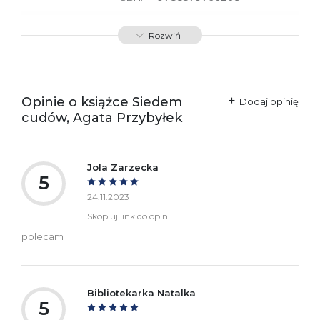
SKU:
E201034
Rozwiń
Producent / Osoby
Wydawnictwo Poznańskie
odpowiedzialne za
Sp. z o.o.
zgodność produktu z
ul. Fredry 8
przepisami:
61-701 Poznań
Opinie o książce Siedem
Polska
Dodaj opinię
kontakt@wydajenamsie.pl
cudów, Agata Przybyłek
+48 61 623 38 38
Ostrzeżenia oraz
Załącznik PDF
informacje dotyczące
Jola Zarzecka
bezpieczeństwa:
5
24.11.2023
Skopiuj link do opinii
polecam
Bibliotekarka Natalka
5