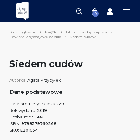
0
Strona główna
Książki
Literatura obyczajowa
Powieści obyczajowe polskie
Siedem cudów
Siedem cudów
Autorka:
Agata Przybyłek
Dane podstawowe
Data premiery:
2018-10-29
Rok wydania:
2019
Liczba stron:
384
ISBN:
9788379760268
SKU:
E201034