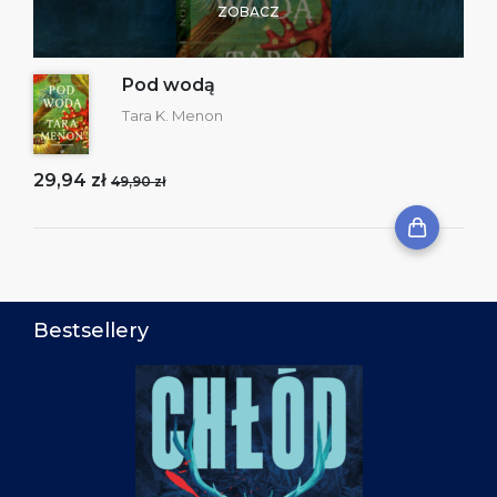
ZOBACZ
Pod wodą
Tara K. Menon
29,94 zł
49,90 zł
Bestsellery