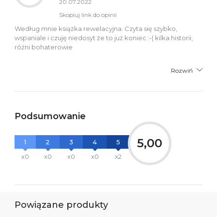
20.07.2022
Skopiuj link do opinii
Według mnie książka rewelacyjna. Czyta się szybko,
wspaniale i czuję niedosyt że to już koniec :-( kilka historii,
różni bohaterowie
Rozwiń
Podsumowanie
5,00
1
2
3
4
5
x0
x0
x0
x0
x2
Powiązane produkty