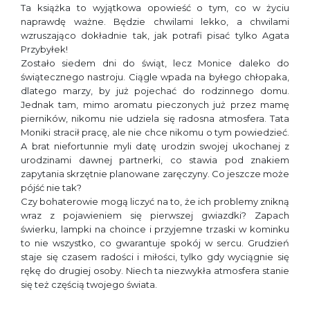
Ta książka to wyjątkowa opowieść o tym, co w życiu
naprawdę ważne. Będzie chwilami lekko, a chwilami
wzruszająco dokładnie tak, jak potrafi pisać tylko Agata
Przybyłek!
Zostało siedem dni do świąt, lecz Monice daleko do
świątecznego nastroju. Ciągle wpada na byłego chłopaka,
dlatego marzy, by już pojechać do rodzinnego domu.
Jednak tam, mimo aromatu pieczonych już przez mamę
pierników, nikomu nie udziela się radosna atmosfera. Tata
Moniki stracił pracę, ale nie chce nikomu o tym powiedzieć.
A brat niefortunnie myli datę urodzin swojej ukochanej z
urodzinami dawnej partnerki, co stawia pod znakiem
zapytania skrzętnie planowane zaręczyny. Co jeszcze może
pójść nie tak?
Czy bohaterowie mogą liczyć na to, że ich problemy znikną
wraz z pojawieniem się pierwszej gwiazdki? Zapach
świerku, lampki na choince i przyjemne trzaski w kominku
to nie wszystko, co gwarantuje spokój w sercu. Grudzień
staje się czasem radości i miłości, tylko gdy wyciągnie się
rękę do drugiej osoby. Niech ta niezwykła atmosfera stanie
się też częścią twojego świata.