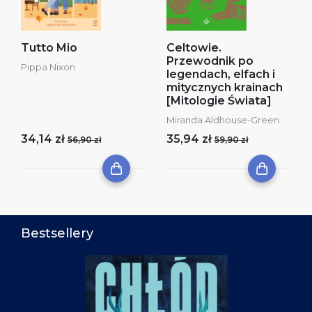
Tutto Mio
Celtowie.
Przewodnik po
Pippa Nixon
legendach, elfach i
mitycznych krainach
[Mitologie Świata]
Miranda Aldhouse-Green
34,14 zł
35,94 zł
56,90 zł
59,90 zł
Bestsellery