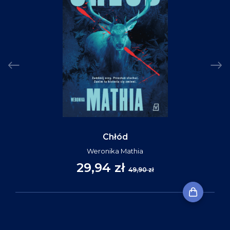
Chłód
Weronika Mathia
29,94 zł
49,90 zł