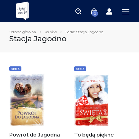
0
Strona główna
Książki
Seria: Stacja Jagodno
Stacja Jagodno
SERIA
SERIA
Powrót do Jagodna
To będą piękne