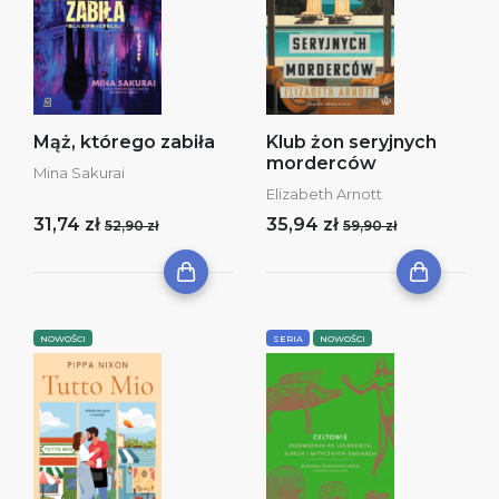
Mąż, którego zabiła
Klub żon seryjnych
morderców
Mina Sakurai
Elizabeth Arnott
31,74 zł
35,94 zł
52,90 zł
59,90 zł
NOWOŚCI
SERIA
NOWOŚCI