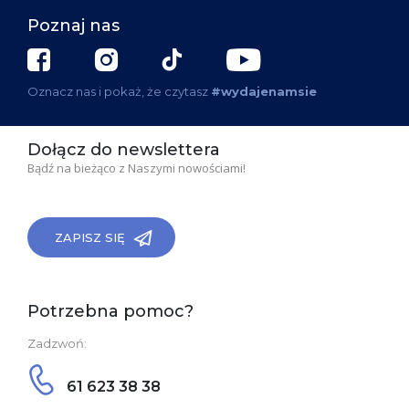
Poznaj nas
Oznacz nas i pokaż, że czytasz
#wydajenamsie
Dołącz do newslettera
Bądź na bieżąco z Naszymi nowościami!
ZAPISZ SIĘ
Potrzebna pomoc?
Zadzwoń:
61 623 38 38