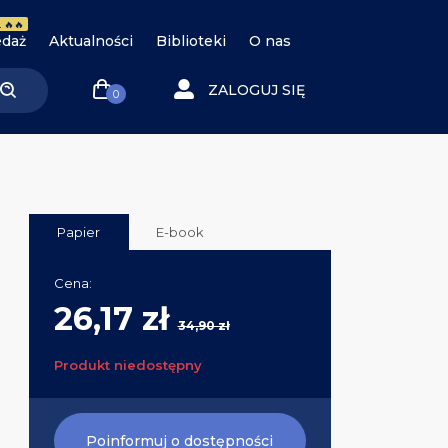
 🔥🔥
daż
Aktualności
Biblioteki
O nas
ZALOGUJ SIĘ
0
Papier
E-book
Cena:
26,17 zł
34,90 zł
Produkt niedostępny
Poinformuj o dostępności