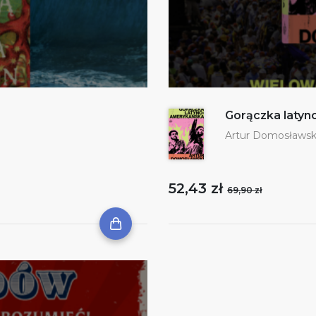
Gorączka laty
Artur Domosławsk
52,43 zł
69,90 zł