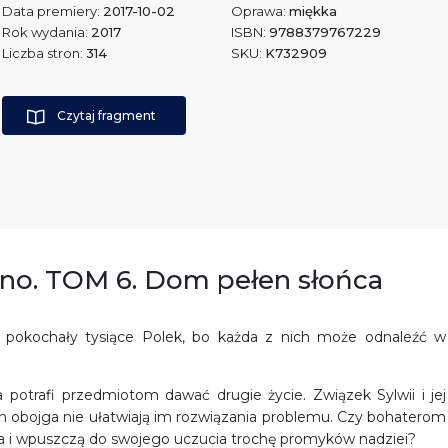
Data premiery:
2017-10-02
Oprawa:
miękka
Rok wydania:
2017
ISBN:
9788379767229
Liczba stron:
314
SKU:
K732909
Czytaj fragment
dno. TOM 6. Dom pełen słońca
ry pokochały tysiące Polek, bo każda z nich może odnaleźć w
 potrafi przedmiotom dawać drugie życie. Związek Sylwii i jej
ich obojga nie ułatwiają im rozwiązania problemu. Czy bohaterom
a i wpuszczą do swojego uczucia trochę promyków nadziei?