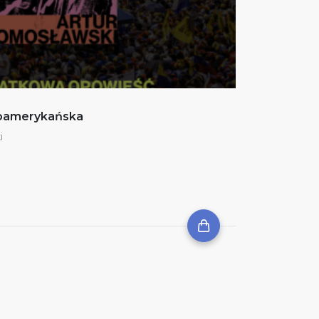
noamerykańska
i