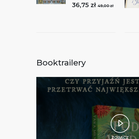
36,75 zł
49,00 zł
Booktrailery
ZOBACZ