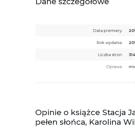
Dane szczegółowe
Data premiery:
20
Rok wydania:
20
Liczba stron:
31
Oprawa:
mi
ISBN
97
SKU:
K7
Producent / Osoby odpowiedzialne za
Wy
zgodność produktu z przepisami:
ul.
Opinie o książce Stacja
61
Po
pełen słońca, Karolina W
ko
+4