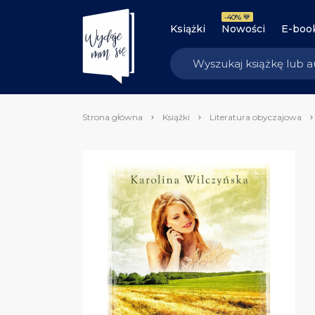
-40% 💙
Książki
Nowości
E-boo
Strona główna
Książki
Literatura obyczajowa