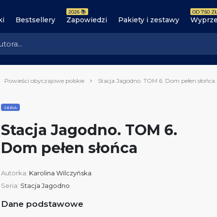
2026 📚
OD 7.50 ZŁ
ki
Bestsellery
Zapowiedzi
Pakiety i zestawy
Wyprze
Powieści obyczajowe polskie
Stacja Jagodno. TOM 6. Dom pełen słońca
SERIA
Stacja Jagodno. TOM 6.
Dom pełen słońca
Autorka:
Karolina Wilczyńska
Seria:
Stacja Jagodno
Dane podstawowe