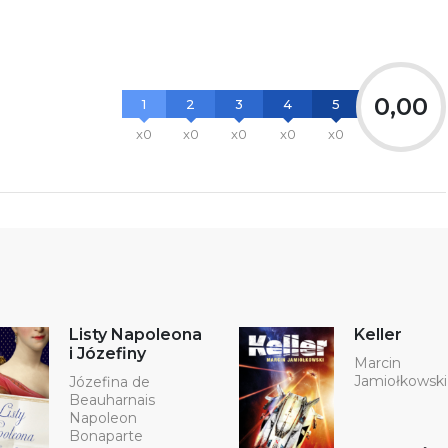
łącznik PDF
0,00
1
2
3
4
5
x0
x0
x0
x0
x0
Listy Napoleona
Keller
i Józefiny
Marcin
Jamiołkowski
Józefina de
Beauharnais
Napoleon
Bonaparte