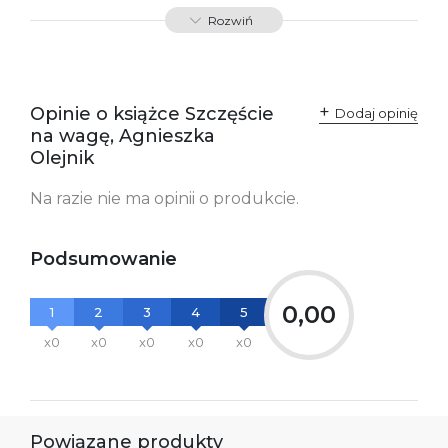
ISBN
9788379763634
Rozwiń
SKU:
K732684
Producent / Osoby
Wydawnictwo Poznańskie
odpowiedzialne za
Sp. z o.o.
Opinie o książce Szczęście
Dodaj opinię
zgodność produktu z
ul. Fredry 8
na wagę, Agnieszka
przepisami:
61-701 Poznań
Polska
Olejnik
kontakt@wydajenamsie.pl
+48 61 623 38 38
Na razie nie ma opinii o produkcie.
Ostrzeżenia oraz
Załącznik PDF
informacje dotyczące
bezpieczeństwa:
Podsumowanie
0,00
1
2
3
4
5
x0
x0
x0
x0
x0
Powiązane produkty