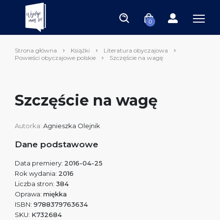
0
Strona główna
Książki
Literatura obyczajowa
Powieści obyczajowe polskie
Szczęście na wagę
Szczęście na wagę
Autorka:
Agnieszka Olejnik
Dane podstawowe
Data premiery:
2016-04-25
Rok wydania:
2016
Liczba stron:
384
Oprawa:
miękka
ISBN:
9788379763634
SKU:
K732684