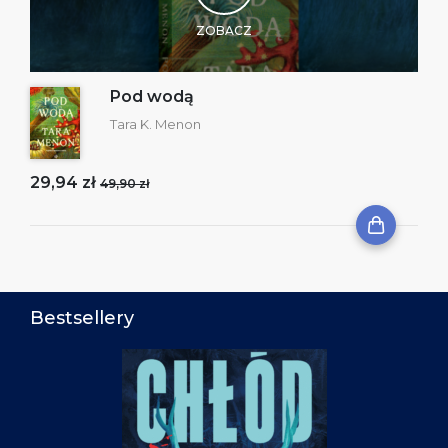
ZOBACZ
Pod wodą
Tara K. Menon
29,94 zł
49,90 zł
Bestsellery