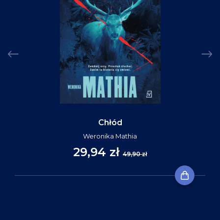
Chłód
Weronika Mathia
29,94 zł
49,90 zł