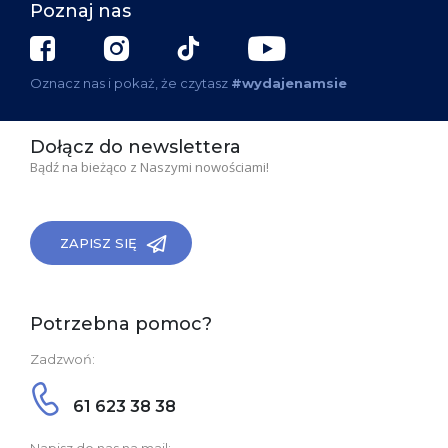
Poznaj nas
Oznacz nas i pokaż, że czytasz
#wydajenamsie
Dołącz do newslettera
Bądź na bieżąco z Naszymi nowościami!
ZAPISZ SIĘ
Potrzebna pomoc?
Zadzwoń:
61 623 38 38
Napisz do nas na mail: