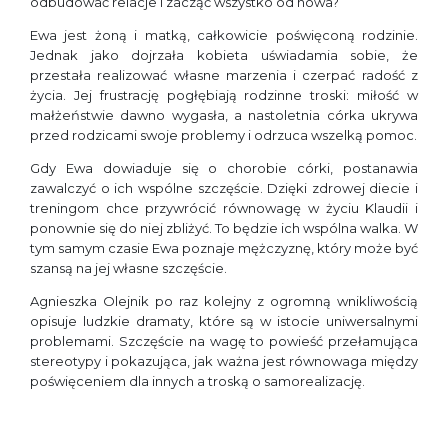
odbudować relacje i zacząć wszystko od nowa?
Ewa jest żoną i matką, całkowicie poświęconą rodzinie.
Jednak jako dojrzała kobieta uświadamia sobie, że
przestała realizować własne marzenia i czerpać radość z
życia. Jej frustrację pogłębiają rodzinne troski: miłość w
małżeństwie dawno wygasła, a nastoletnia córka ukrywa
przed rodzicami swoje problemy i odrzuca wszelką pomoc.
Gdy Ewa dowiaduje się o chorobie córki, postanawia
zawalczyć o ich wspólne szczęście. Dzięki zdrowej diecie i
treningom chce przywrócić równowagę w życiu Klaudii i
ponownie się do niej zbliżyć. To będzie ich wspólna walka. W
tym samym czasie Ewa poznaje mężczyznę, który może być
szansą na jej własne szczęście.
Agnieszka Olejnik po raz kolejny z ogromną wnikliwością
opisuje ludzkie dramaty, które są w istocie uniwersalnymi
problemami. Szczęście na wagę to powieść przełamująca
stereotypy i pokazująca, jak ważna jest równowaga między
poświęceniem dla innych a troską o samorealizację.