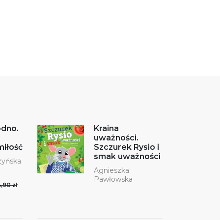
odno.
Kraina
uważności.
miłość
Szczurek Rysio i
smak uważności
zyńska
Agnieszka
Pawłowska
,90 zł