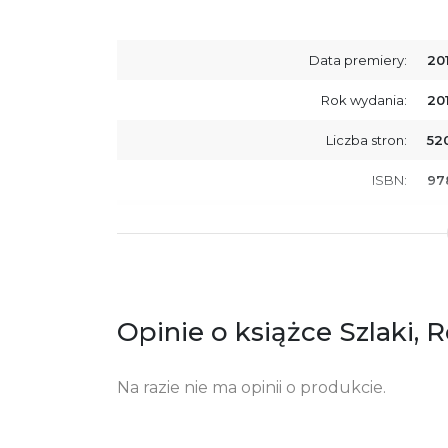
Data premiery:
20
Rok wydania:
20
Liczba stron:
52
ISBN:
97
SKU:
E2
Producent / Osoby odpowiedzialne za
Wy
zgodność produktu z przepisami:
ul.
61
Po
Opinie o książce Szlaki, 
ko
+4
Ostrzeżenia oraz informacje dotyczące
Za
Na razie nie ma opinii o produkcie.
bezpieczeństwa: