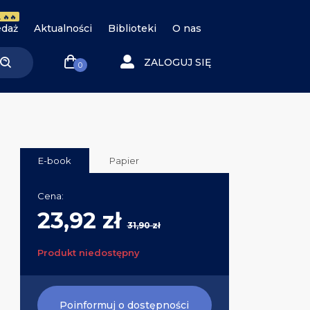
 🔥🔥
daż
Aktualności
Biblioteki
O nas
ZALOGUJ SIĘ
0
E-book
Papier
Cena:
23,92 zł
31,90 zł
Produkt niedostępny
Poinformuj o dostępności