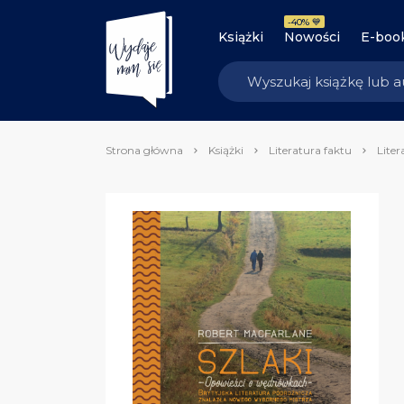
-40% 💙
Książki
Nowości
E-boo
Strona główna
Książki
Literatura faktu
Liter