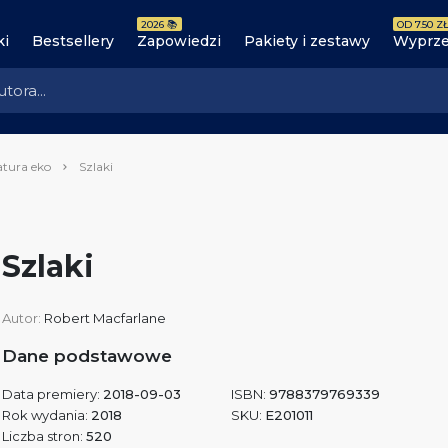
2026 📚
OD 7.50 ZŁ
ki
Bestsellery
Zapowiedzi
Pakiety i zestawy
Wyprze
atura eko
Szlaki
Szlaki
Autor:
Robert Macfarlane
Dane podstawowe
Data premiery:
2018-09-03
ISBN:
9788379769339
Rok wydania:
2018
SKU:
E201011
Liczba stron:
520