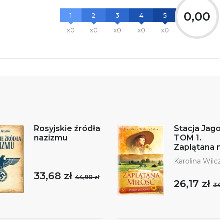
0,00
1
2
3
4
5
x0
x0
x0
x0
x0
Rosyjskie źródła
Stacja Jag
nazizmu
TOM 1.
Zaplątana 
Karolina Wilc
33,68 zł
44,90 zł
26,17 zł
34