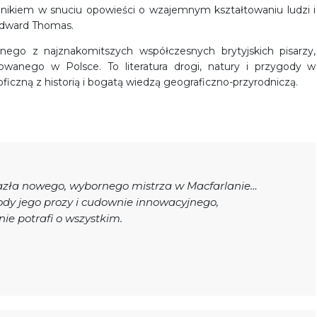
nikiem w snuciu opowieści o wzajemnym kształtowaniu ludzi i
 Edward Thomas.
dnego z najznakomitszych współczesnych brytyjskich pisarzy,
kowanego w Polsce. To literatura drogi, natury i przygody w
ficzną z historią i bogatą wiedzą geograficzno-przyrodniczą.
alazła nowego, wybornego mistrza w Macfarlanie…
ody jego prozy i cudownie innowacyjnego,
ie potrafi o wszystkim.