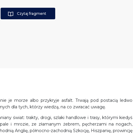
Czytaj fragment
nie je morze albo przykryje asfalt. Trwają pod postacią ledwo
ych dla tych, którzy wiedzą, na co zwracać uwagę.
y świat: trakty, drogi, szlaki handlowe i trasy, którymi kiedyś
w upale i mrozie, ze złamanym żebrem, pęcherzami na nogach,
odnią Anglię, północno-zachodnią Szkocję, Hiszpanię, prowincję