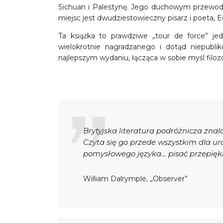
Sichuan i Palestynę. Jego duchowym przewod
miejsc jest dwudziestowieczny pisarz i poeta,
Ta książka to prawdziwe „tour de force” je
wielokrotnie nagradzanego i dotąd niepubli
najlepszym wydaniu, łącząca w sobie myśl filozo
Brytyjska literatura podróżnicza zn
Czyta się go przede wszystkim dla ur
pomysłowego języka… pisać przepiękn
William Dalrymple, „Observer”