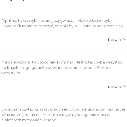
"April nie była zwykłą aspirującą gwiazdą. Może właśnie była .
Cokolwiek miało to znaczyć, ona nią była". Hanna Jones dostaje się
Rozwiń
"Ta dziewczyna" to doskonały kryminał !! Jest tutaj chyba wszystko
co książka tego gatunku powinna w sobie zawierać. Przede
wszystkim
Rozwiń
Uwielbiam czytać książki polskich autorów, ale uświadomiłam sobie
właśnie, że jednak nasze realia wpływają na ograniczenia w
niektórych motywach. Trudno