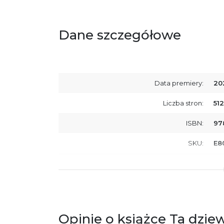
Dane szczegółowe
Data premiery:
20
Liczba stron:
512
ISBN:
97
SKU:
E8
Producent / Osoby odpowiedzialne za
Wy
zgodność produktu z przepisami:
ul.
61
Po
ko
+4
Opinie o książce Ta dzie
Ostrzeżenia oraz informacje dotyczące
Za