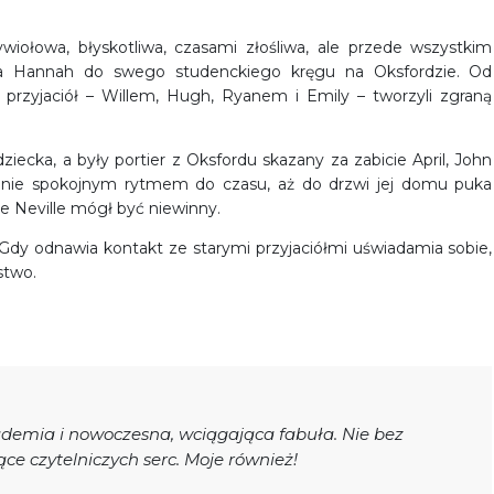
iołowa, błyskotliwa, czasami złośliwa, ale przede wszystkim
ła Hannah do swego studenckiego kręgu na Oksfordzie. Od
przyjaciół – Willem, Hugh, Ryanem i Emily – tworzyli zgraną
ziecka, a były portier z Oksfordu skazany za zabicie April, John
iegnie spokojnym rytmem do czasu, aż do drzwi jej domu puka
e Neville mógł być niewinny.
. Gdy odnawia kontakt ze starymi przyjaciółmi uświadamia sobie,
stwo.
demia i nowoczesna, wciągająca fabuła. Nie bez
ce czytelniczych serc. Moje również!