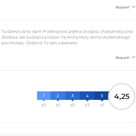
Rozwiń
Ta dziewczyna. April. Przebojowa, piękna, bogata, charyzmatyczna.
Złośliwa, ale budząca podziw. Ta, którą mury domu studenckiego
pochłonęły. Oksford. To tam odebrano
Rozwiń
4,25
1
2
3
4
5
x0
x0
x0
x3
x1