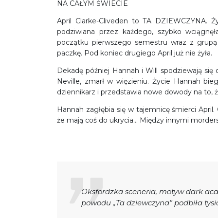
NA CAŁYM ŚWIECIE
April Clarke-Cliveden to TA DZIEWCZYNA. Żyw
podziwiana przez każdego, szybko wciągnę
początku pierwszego semestru wraz z grupą 
paczkę. Pod koniec drugiego April już nie żyła.
Dekadę później Hannah i Will spodziewają się d
Neville, zmarł w więzieniu. Życie Hannah b
dziennikarz i przedstawia nowe dowody na to, ż
Hannah zagłębia się w tajemnicę śmierci April
że mają coś do ukrycia… Między innymi morder
Oksfordzka sceneria, motyw dark aca
powodu „Ta dziewczyna” podbiła tysią