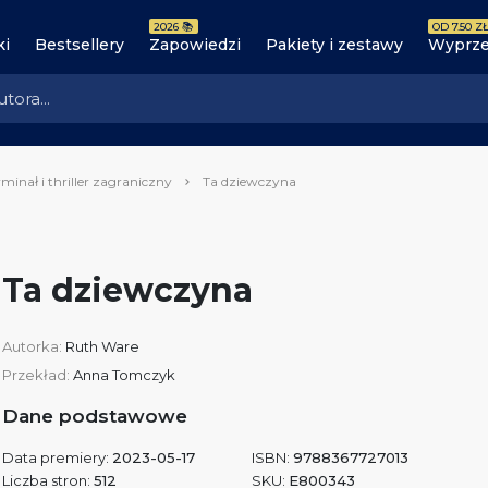
2026 📚
OD 7.50 ZŁ
ki
Bestsellery
Zapowiedzi
Pakiety i zestawy
Wyprze
minał i thriller zagraniczny
Ta dziewczyna
Ta dziewczyna
Autorka:
Ruth Ware
Przekład:
Anna Tomczyk
Dane podstawowe
Data premiery:
2023-05-17
ISBN:
9788367727013
Liczba stron:
512
SKU:
E800343