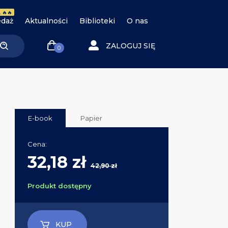
 🔥🔥
daż
Aktualności
Biblioteki
O nas
ZALOGUJ SIĘ
0
E-book
Papier
Cena:
32,18 zł
42,90 zł
Produkt dostępny
KUP