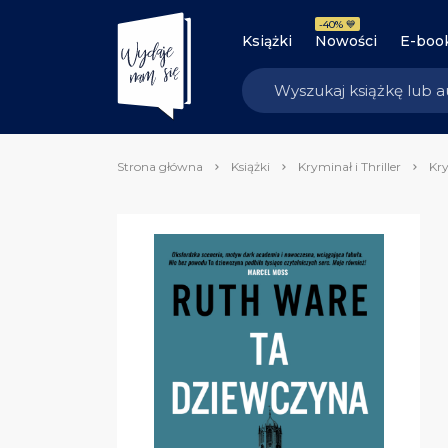
-40% 💙
Książki
Nowości
E-boo
Strona główna
Książki
Kryminał i Thriller
Kry