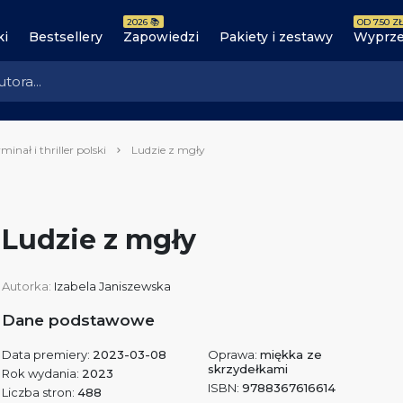
2026 📚
OD 7.50 ZŁ
ki
Bestsellery
Zapowiedzi
Pakiety i zestawy
Wyprze
minał i thriller polski
Ludzie z mgły
Ludzie z mgły
Autorka:
Izabela Janiszewska
Dane podstawowe
Data premiery:
2023-03-08
Oprawa:
miękka ze
skrzydełkami
Rok wydania:
2023
ISBN:
9788367616614
Liczba stron:
488