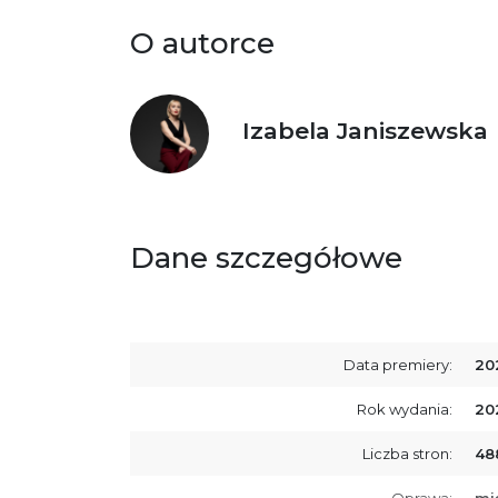
O autorce
Izabela Janiszewska
Dane szczegółowe
Data premiery:
20
Rok wydania:
20
Liczba stron:
48
Oprawa:
mi