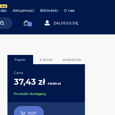
 🔥🔥
daż
Aktualności
Biblioteki
O nas
ZALOGUJ SIĘ
0
Papier
E-book
Audiobook
Cena:
37,43 zł
49,90 zł
Produkt dostępny
KUP