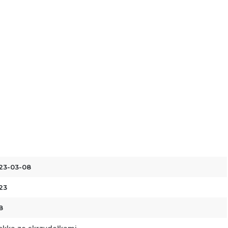
23-03-08
23
8
ękka ze skrzydełkami