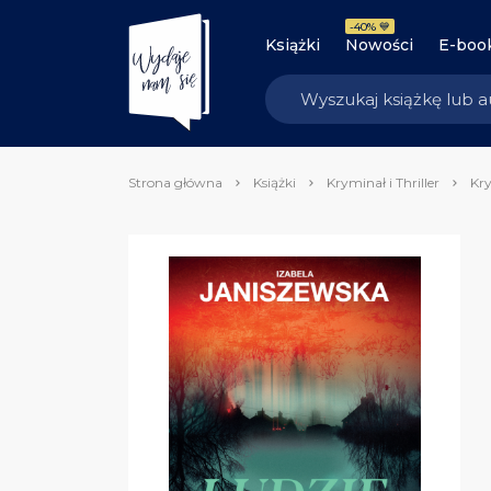
-40% 💙
Książki
Nowości
E-boo
Strona główna
Książki
Kryminał i Thriller
Kry