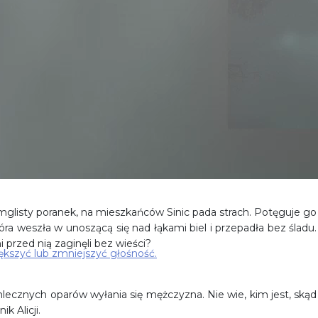
w mglisty poranek, na mieszkańców Sinic pada strach. Potęguje go
óra weszła w unoszącą się nad łąkami biel i przepadła bez śladu.
i przed nią zaginęli bez wieści?
ększyć lub zmniejszyć głośność.
mlecznych oparów wyłania się mężczyzna. Nie wie, kim jest, skąd
k Alicji.