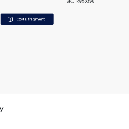
SKU:
K800396
Czytaj fragment
y