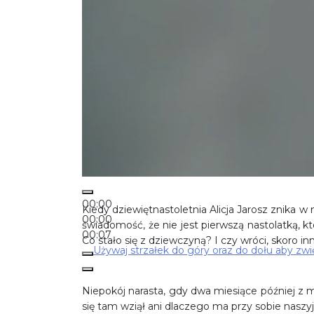
00:00
Kiedy dziewiętnastoletnia Alicja Jarosz znika 
00:00
świadomość, że nie jest pierwszą nastolatką, kt
00:07
Co stało się z dziewczyną? I czy wróci, skoro inn
Używaj strzałek do góry oraz do dołu aby zwi
Niepokój narasta, gdy dwa miesiące później z 
się tam wziął ani dlaczego ma przy sobie naszyjni