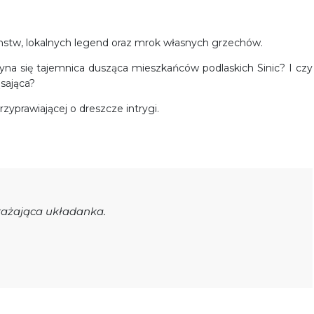
mstw, lokalnych legend oraz mrok własnych grzechów.
na się tajemnica dusząca mieszkańców podlaskich Sinic? I czy
ąsająca?
zyprawiającej o dreszcze intrygi.
erażająca układanka.