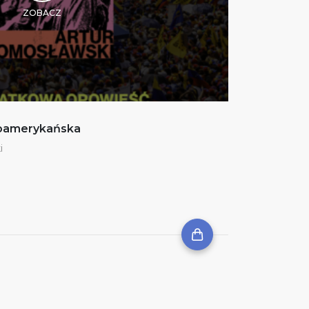
ZOBACZ
noamerykańska
i