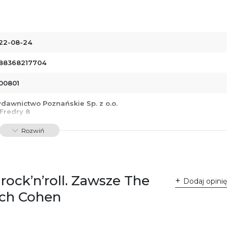
22-08-24
88368217704
00801
dawnictwo Poznańskie Sp. z o.o.
 Fredry 8
-701 Poznań
lska
Rozwiń
ntakt@wydajenamsie.pl
8 61 623 38 38
łącznik PDF
 rock’n’roll. Zawsze The
Dodaj opinię
Rich Cohen