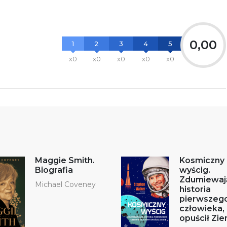
0,00
1
2
3
4
5
x0
x0
x0
x0
x0
Maggie Smith.
Kosmiczny
Biografia
wyścig.
Zdumiewaj
Michael Coveney
historia
pierwszeg
człowieka, 
opuścił Zie