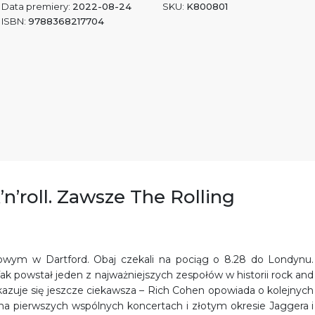
Data premiery:
2022-08-24
SKU:
K800801
ISBN:
9788368217704
’n’roll. Zawsze The Rolling
jowym w Dartford. Obaj czekali na pociąg o 8.28 do Londynu.
 Tak powstał jeden z najważniejszych zespołów w historii rock and
 okazuje się jeszcze ciekawsza – Rich Cohen opowiada o kolejnych
k na pierwszych wspólnych koncertach i złotym okresie Jaggera i