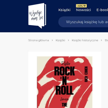
-40% 💙
Książki
Nowości
E-boo
Strona główna
Książki
Książki historyczne
Bi