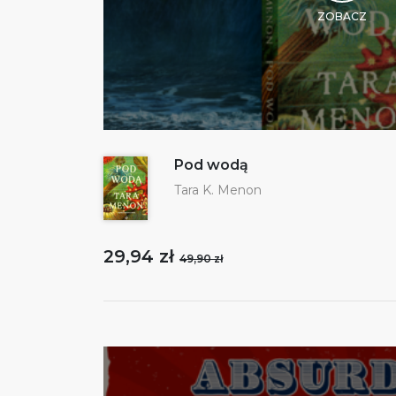
ZOBACZ
Pod wodą
Tara K. Menon
29,94 zł
49,90 zł