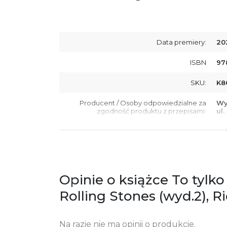
Data premiery:
20
ISBN
97
SKU:
K8
Producent / Osoby odpowiedzialne za
Wy
zgodność produktu z przepisami:
ul.
61
Po
ko
+4
Ostrzeżenia oraz informacje dotyczące
Za
bezpieczeństwa:
Opinie o książce To tylko
Rolling Stones (wyd.2), 
Na razie nie ma opinii o produkcie.