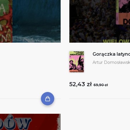
Gorączka laty
Artur Domosławsk
52,43 zł
69,90 zł