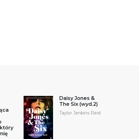
Daisy Jones &
The Six (wyd.2)
ąca
Taylor Jenkins Reid
o
który
mię