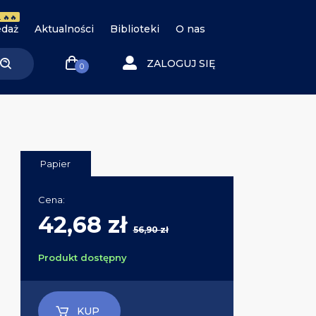
 🔥🔥
daż
Aktualności
Biblioteki
O nas
ZALOGUJ SIĘ
0
Papier
Cena:
42,68 zł
56,90 zł
Produkt dostępny
KUP