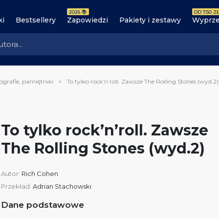
2026 📚
OD 7.50 ZŁ
ki
Bestsellery
Zapowiedzi
Pakiety i zestawy
Wyprze
ografie, pamiętniki
To tylko rock’n’roll. Zawsze The Rolling Stones (wyd.2)
To tylko rock’n’roll. Zawsze
The Rolling Stones (wyd.2)
Autor:
Rich Cohen
Przekład:
Adrian Stachowski
Dane podstawowe