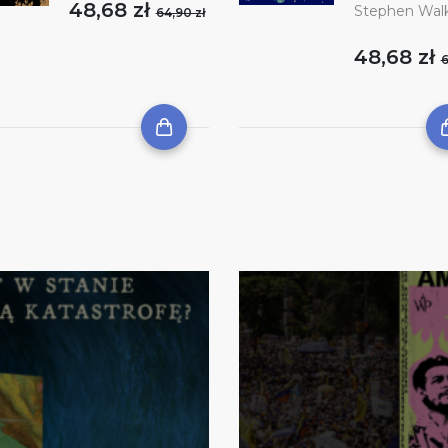
48,68 zł
Stephen Wal
64,90 zł
48,68 zł
6