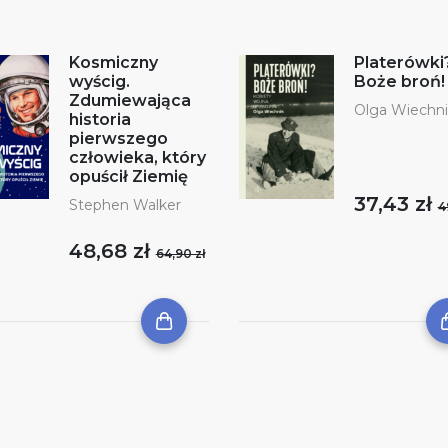
Kosmiczny
Platerówki
wyścig.
Boże broń!
Zdumiewająca
Olga Wiechni
historia
pierwszego
człowieka, który
opuścił Ziemię
37,43 zł
Stephen Walker
4
48,68 zł
64,90 zł