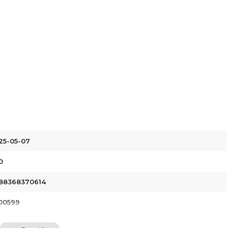
25-05-07
0
88368370614
00599
dawnictwo Poznańskie Sp. z o.o.