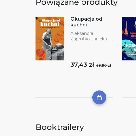
Powiązane produkty
Okupacja od
kuchni
Aleksandra
Zaprutko-Janicka
37,43 zł
49,90 zł
Booktrailery