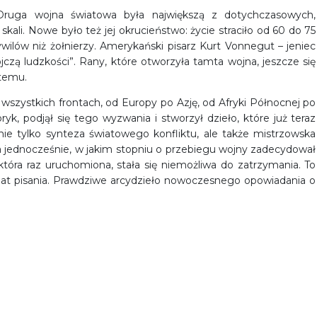
 Druga wojna światowa była największą z dotychczasowych,
ali. Nowe było też jej okrucieństwo: życie straciło od 60 do 75
cywilów niż żołnierzy. Amerykański pisarz Kurt Vonnegut – jeniec
zą ludzkości”. Rany, które otworzyła tamta wojna, jeszcze się
 temu.
wszystkich frontach, od Europy po Azję, od Afryki Północnej po
ryk, podjął się tego wyzwania i stworzył dzieło, które już teraz
nie tylko synteza światowego konfliktu, ale także mistrzowska
ca jednocześnie, w jakim stopniu o przebiegu wojny zadecydował
tóra raz uruchomiona, stała się niemożliwa do zatrzymania. To
iu lat pisania. Prawdziwe arcydzieło nowoczesnego opowiadania o