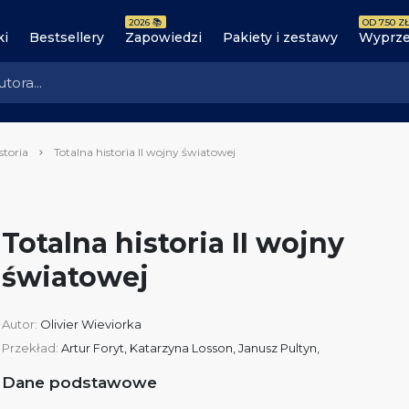
2026 📚
OD 7.50 ZŁ
ki
Bestsellery
Zapowiedzi
Pakiety i zestawy
Wyprze
storia
Totalna historia II wojny światowej
Totalna historia II wojny
światowej
Autor:
Olivier Wieviorka
Przekład:
Artur Foryt, Katarzyna Losson, Janusz Pultyn,
Dane podstawowe