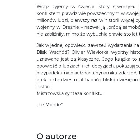
Wciąż żyjemy w świecie, który stworzyła.
konfliktem prawdziwie powszechnym w swojej sk
milionów ludzi, pierwszy raz w historii więcej 
wojenny w Dreźnie – nazwał ją „próbą samobójc
nie zabliźniły, mimo że wybuchła prawie sto lat
Jak w jednej opowieści zawrzeć wydarzenia na 
Bliski Wschód? Olivier Wieviorka, wybitny histo
uznawane jest za klasyczne. Jego książka to 
opowieść o ludziach i ich decyzjach, pokazują
przypadek i nieokiełznana dynamika zdarzeń, k
efekt czterdziestu lat badań i blisko dziesięc
historii.
Mistrzowska synteza konfliktu.
„Le Monde”
O autorze