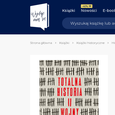
-40% 💙
Książki
Nowości
E-boo
Strona główna
Książki
Książki historyczne
Hi