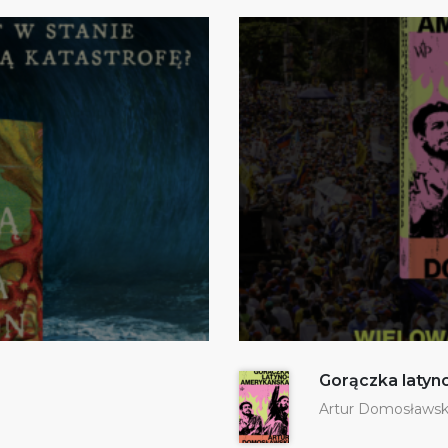
Gorączka laty
Artur Domosławsk