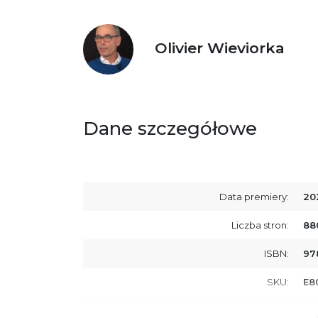
Olivier Wieviorka
Dane szczegółowe
Data premiery:
20
Liczba stron:
88
ISBN:
97
SKU:
E8
Producent / Osoby odpowiedzialne za
Wy