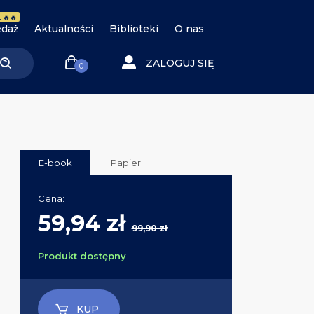
 🔥🔥
daż
Aktualności
Biblioteki
O nas
ZALOGUJ SIĘ
0
E-book
Papier
Cena:
59,94 zł
99,90 zł
Produkt dostępny
KUP