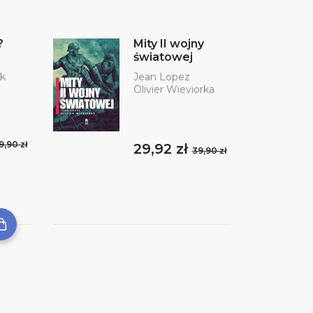
?
Mity II wojny
światowej
k
Jean Lopez
Olivier Wieviorka
9,90 zł
29,92 zł
39,90 zł