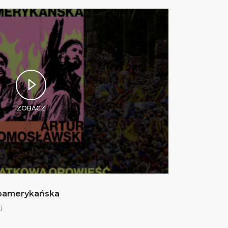
ZOBACZ
noamerykańska
i