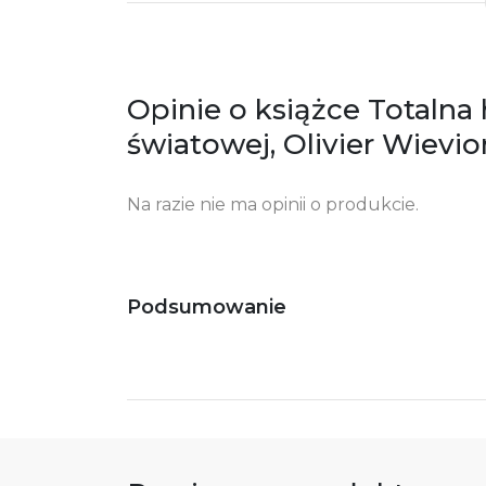
zgodność produktu z przepisami:
ul.
61
Po
ko
+4
Opinie o książce Totalna h
Ostrzeżenia oraz informacje dotyczące
Za
światowej, Olivier Wievio
bezpieczeństwa:
Na razie nie ma opinii o produkcie.
Podsumowanie