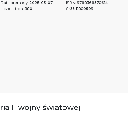
Data premiery:
2025-05-07
ISBN:
9788368370614
Liczba stron:
880
SKU:
E800599
oria II wojny światowej