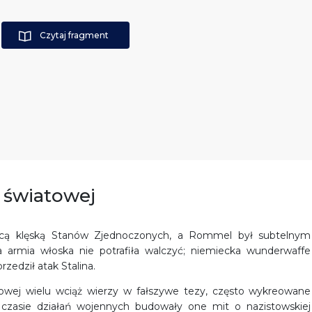
Czytaj fragment
y światowej
cącą klęską Stanów Zjednoczonych, a Rommel był subtelnym
 a armia włoska nie potrafiła walczyć; niemiecka wunderwaffe
zedził atak Stalina.
atowej wielu wciąż wierzy w fałszywe tezy, często wykreowane
zasie działań wojennych budowały one mit o nazistowskiej