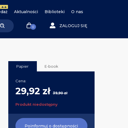
 🔥🔥
daż
Aktualności
Biblioteki
O nas
ZALOGUJ SIĘ
0
Papier
E-book
Cena:
29,92 zł
39,90 zł
Produkt niedostępny
Poinformuj o dostępności