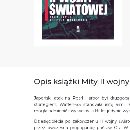
Opis książki Mity II wojn
Japoński atak na Pearl Harbor był druzgo
strategiem; Waffen-SS stanowiła elitę armii,
mogła odmienić losy wojny, a Hitler jedynie wypr
Dziesięciolecia po zakończeniu II wojny świ
przez ówczesną propagandę państw Osi. W c