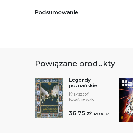
Podsumowanie
Powiązane produkty
Legendy
poznańskie
Krzysztof
Kwaśniewski
36,75 zł
49,00 zł