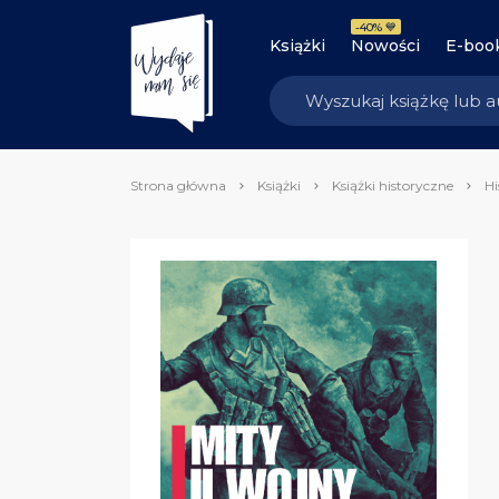
-40% 💙
Książki
Nowości
E-boo
Strona główna
Książki
Książki historyczne
Hi