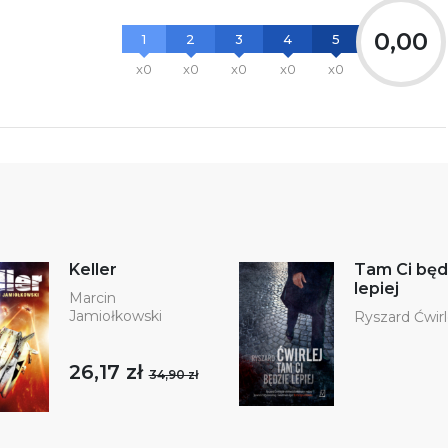
0,00
1
2
3
4
5
x0
x0
x0
x0
x0
Keller
Tam Ci będ
lepiej
Marcin
Jamiołkowski
Ryszard Ćwirl
26,17 zł
34,90 zł