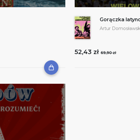
Gorączka laty
Artur Domosławsk
52,43 zł
69,90 zł