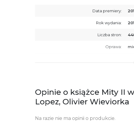
Data premiery:
20
Rok wydania:
20
Liczba stron:
44
Oprawa:
mi
ISBN
97
SKU:
K7
Producent / Osoby odpowiedzialne za
Wy
zgodność produktu z przepisami:
ul.
Opinie o książce Mity II 
61
Po
Lopez, Olivier Wieviorka
ko
+4
Na razie nie ma opinii o produkcie.
Ostrzeżenia oraz informacje dotyczące
Za
bezpieczeństwa: