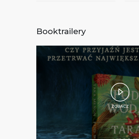
Booktrailery
ZOBACZ