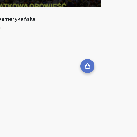
noamerykańska
i