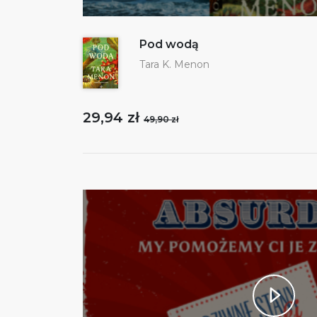
Pod wodą
Tara K. Menon
29,94 zł
49,90 zł