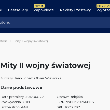
2026 📚
OD 7.50 ZŁ
ki
Bestsellery
Zapowiedzi
Pakiety i zestawy
Wyprze
storia
Mity II wojny światowej
Mity II wojny światowej
Autorzy:
Jean Lopez
,
Olivier Wieviorka
Dane podstawowe
Data premiery:
2017-03-27
Oprawa:
miękka
Rok wydania:
2019
ISBN:
9788379766086
Liczba stron:
448
SKU:
K732797