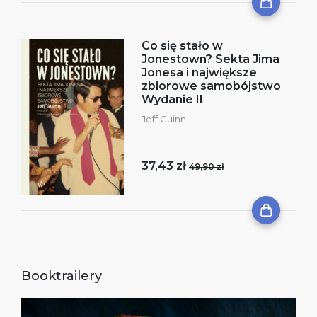
Co się stało w
Jonestown? Sekta Jima
Jonesa i największe
zbiorowe samobójstwo
Wydanie II
Jeff Guinn
37,43 zł
49,90 zł
Booktrailery