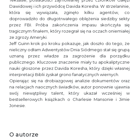
Teksasie, posiadłości zajmowanej przez członków Gałęzi
Dawidowej i ich przywódcę Davida Koresha. W strzelaninie,
która się wywiązała, zginęło kilku agentów, co
doprowadziło do długotrwałego oblężenia siedziby sekty
przez FBI. Próba zakończenia impasu skończyła się
tragicznym finałem, który rozegrał się na oczach oniemiałej
ze zgrozy Ameryki.
Jeff Guinn krok po kroku pokazuje, jak doszło do tego, że
nieliczny odłam Adwentystów Dnia Siódmego stał się grupą
uznaną przez władze za zagrożenie dla porządku
publicznego. Kluczowe znaczenie miały tu apokaliptyczne
nauki głoszone przez Davida Koresha, który dzięki własnej
interpretacji Biblii zyskał grono fanatycznych wiernych.
Opierając się na drobiazgowej analizie dokumentów oraz
na relacjach naocznych świadków, autor ponownie ujawnia
swój niewątpliwy talent, który ukazał wcześniej w
bestsellerowych książkach o Charlesie Mansonie i Jimie
Jonesie.
O autorze