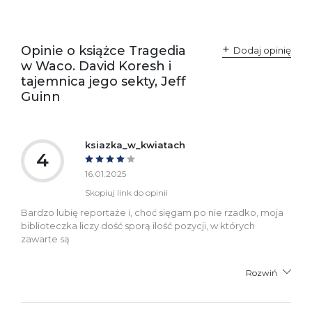
Producent / Osoby
Wydawnictwo Poznańskie
odpowiedzialne za
Sp. z o.o.
zgodność produktu z
ul. Fredry 8
przepisami:
61-701 Poznań
Opinie o książce Tragedia
Polska
Dodaj opinię
kontakt@wydajenamsie.pl
w Waco. David Koresh i
+48 61 623 38 38
tajemnica jego sekty, Jeff
Guinn
Ostrzeżenia oraz
Załącznik PDF
informacje dotyczące
bezpieczeństwa:
ksiazka_w_kwiatach
4
16.01.2025
Skopiuj link do opinii
Bardzo lubię reportaże i, choć sięgam po nie rzadko, moja
biblioteczka liczy dość sporą ilość pozycji, w których
zawarte są
Rozwiń