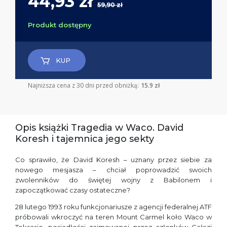
44,93 zł
59,90 zł
Produkt dostępny
KUP
Najniższa cena z 30 dni przed obniżką:
15.9 zł
Opis książki Tragedia w Waco. David
Koresh i tajemnica jego sekty
Co sprawiło, że David Koresh – uznany przez siebie za
nowego mesjasza – chciał poprowadzić swoich
zwolenników do świętej wojny z Babilonem i
zapoczątkować czasy ostateczne?
28 lutego 1993 roku funkcjonariusze z agencji federalnej ATF
próbowali wkroczyć na teren Mount Carmel koło Waco w