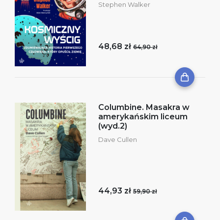
Stephen Walker
48,68 zł
64,90 zł
Columbine. Masakra w
amerykańskim liceum
(wyd.2)
Dave Cullen
44,93 zł
59,90 zł