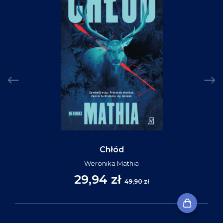
Chłód
Weronika Mathia
29,94 zł
49,90 zł