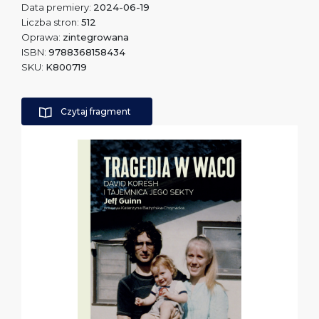
Data premiery:
2024-06-19
Liczba stron:
512
Oprawa:
zintegrowana
ISBN:
9788368158434
SKU:
K800719
Czytaj fragment