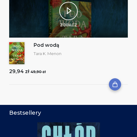
ZOBACZ
Pod wodą
Tara K. Menon
29,94 zł
49,90 zł
Bestsellery