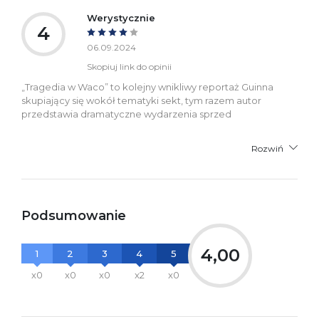
Werystycznie
4
06.09.2024
Skopiuj link do opinii
„Tragedia w Waco” to kolejny wnikliwy reportaż Guinna
skupiający się wokół tematyki sekt, tym razem autor
przedstawia dramatyczne wydarzenia sprzed
Rozwiń
Podsumowanie
4,00
1
2
3
4
5
x0
x0
x0
x2
x0