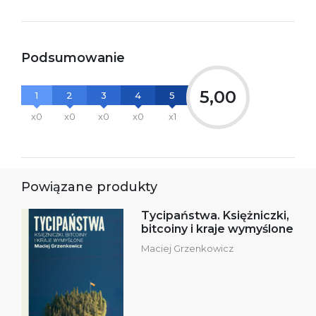
Podsumowanie
5,00
1
2
3
4
5
x0
x0
x0
x0
x1
Powiązane produkty
Tycipaństwa. Księżniczki,
bitcoiny i kraje wymyślone
Maciej Grzenkowicz