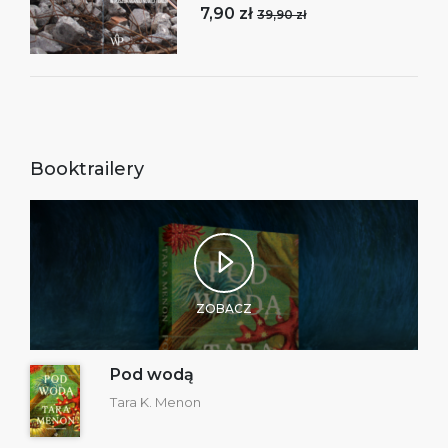
7,90 zł
39,90 zł
Booktrailery
ZOBACZ
Pod wodą
Tara K. Menon