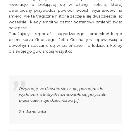
rewelacje o izolującej się w dżungli sekcie, której
paranoiczny przywódca powiódł swoich wyznawców na
śmierć. Ale ta tragiczna historia zaczęła się dwadzieścia lat
wcześniej, kiedy ambitny pastor postanowił zmienić świat
na lepsze…
Porażający reportaż nagradzanego amerykańskiego
dziennikarza śledczego, Jeffa Guinna, jest opowieścią o
powolnym staczaniu się w szaleństwo. I o ludziach, którzy
dla swojego guru zrobią wszystko.
Przyznaję, że dziwnie się czuję, poznając tło
wydarzeń, o których rozmawiało się przy stole
przez całe moje dzieciństwo […].
Jim Jones junior