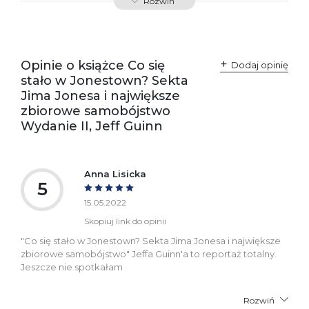
Rozwiń
Producent / Osoby
Wydawnictwo Poznańskie
odpowiedzialne za
Sp. z o.o.
zgodność produktu z
ul. Fredry 8
przepisami:
61-701 Poznań
Opinie o książce Co się
Polska
Dodaj opinię
kontakt@wydajenamsie.pl
stało w Jonestown? Sekta
+48 61 623 38 38
Jima Jonesa i największe
zbiorowe samobójstwo
Ostrzeżenia oraz
Załącznik PDF
Wydanie II, Jeff Guinn
informacje dotyczące
bezpieczeństwa:
Anna Lisicka
5
15.05.2022
Skopiuj link do opinii
"Co się stało w Jonestown? Sekta Jima Jonesa i największe
zbiorowe samobójstwo" Jeffa Guinn'a to reportaż totalny.
Jeszcze nie spotkałam
Rozwiń