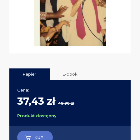
Papier
E-book
Cena:
37,43 zł
49,90 zł
Produkt dostępny
KUP