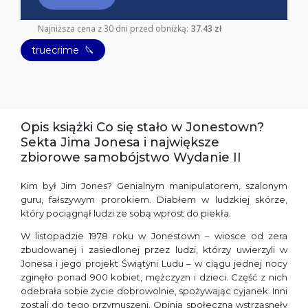
Najniższa cena z 30 dni przed obniżką:
37.43 zł
truecrime
🔪
Opis książki Co się stało w Jonestown?
Sekta Jima Jonesa i największe
zbiorowe samobójstwo Wydanie II
Kim był Jim Jones? Genialnym manipulatorem, szalonym
guru, fałszywym prorokiem. Diabłem w ludzkiej skórze,
który pociągnął ludzi ze sobą wprost do piekła.
W listopadzie 1978 roku w Jonestown – wiosce od zera
zbudowanej i zasiedlonej przez ludzi, którzy uwierzyli w
Jonesa i jego projekt Świątyni Ludu – w ciągu jednej nocy
zginęło ponad 900 kobiet, mężczyzn i dzieci. Część z nich
odebrała sobie życie dobrowolnie, spożywając cyjanek. Inni
zostali do tego przymuszeni. Opinią społeczną wstrząsnęły