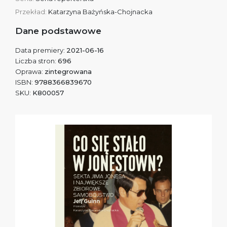
Przekład:
Katarzyna Bażyńska-Chojnacka
Dane podstawowe
Data premiery:
2021-06-16
Liczba stron:
696
Oprawa:
zintegrowana
ISBN:
9788366839670
SKU:
K800057