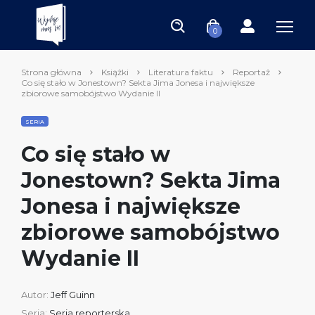
0
Strona główna
Książki
Literatura faktu
Reportaż
Co się stało w Jonestown? Sekta Jima Jonesa i największe
zbiorowe samobójstwo Wydanie II
SERIA
Co się stało w
Jonestown? Sekta Jima
Jonesa i największe
zbiorowe samobójstwo
Wydanie II
Autor:
Jeff Guinn
Seria:
Seria reporterska