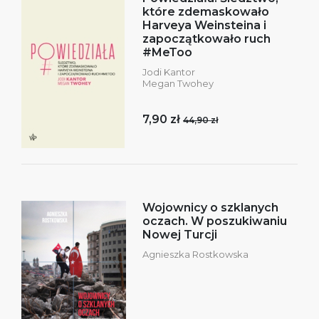
które zdemaskowało
Harveya Weinsteina i
zapoczątkowało ruch
#MeToo
Jodi Kantor
Megan Twohey
7,90 zł
44,90 zł
Wojownicy o szklanych
oczach. W poszukiwaniu
Nowej Turcji
Agnieszka Rostkowska