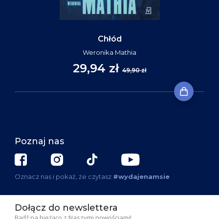
Chłód
Weronika Mathia
29,94 zł
49,90 zł
Poznaj nas
Oznacz nas i pokaż, że czytasz
#wydajenamsie
Dołącz do newslettera
Bądź na bieżąco z Naszymi nowościami!