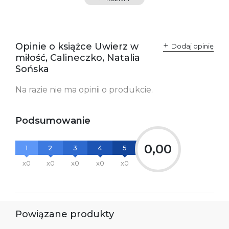
SKU:
K734054
Producent / Osoby
Wydawnictwo Poznańskie
odpowiedzialne za
Sp. z o.o.
Opinie o książce Uwierz w
Dodaj opinię
zgodność produktu z
ul. Fredry 8
miłość, Calineczko, Natalia
przepisami:
61-701 Poznań
Polska
Sońska
kontakt@wydajenamsie.pl
+48 61 623 38 38
Na razie nie ma opinii o produkcie.
Ostrzeżenia oraz
Załącznik PDF
informacje dotyczące
bezpieczeństwa:
Podsumowanie
0,00
1
2
3
4
5
x0
x0
x0
x0
x0
Powiązane produkty