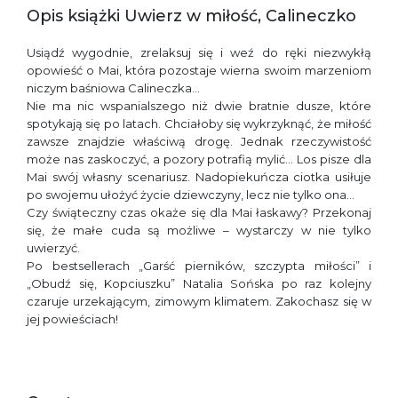
Opis książki Uwierz w miłość, Calineczko
Usiądź wygodnie, zrelaksuj się i weź do ręki niezwykłą
opowieść o Mai, która pozostaje wierna swoim marzeniom
niczym baśniowa Calineczka…
Nie ma nic wspanialszego niż dwie bratnie dusze, które
spotykają się po latach. Chciałoby się wykrzyknąć, że miłość
zawsze znajdzie właściwą drogę. Jednak rzeczywistość
może nas zaskoczyć, a pozory potrafią mylić… Los pisze dla
Mai swój własny scenariusz. Nadopiekuńcza ciotka usiłuje
po swojemu ułożyć życie dziewczyny, lecz nie tylko ona…
Czy świąteczny czas okaże się dla Mai łaskawy? Przekonaj
się, że małe cuda są możliwe – wystarczy w nie tylko
uwierzyć.
Po bestsellerach „Garść pierników, szczypta miłości” i
„Obudź się, Kopciuszku” Natalia Sońska po raz kolejny
czaruje urzekającym, zimowym klimatem. Zakochasz się w
jej powieściach!