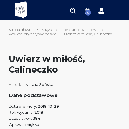
0
Strona główna
Książki
Literatura obyczajowa
Powieści obyczajowe polskie
Uwierz w miłość, Calineczko
Uwierz w miłość,
Calineczko
Autorka:
Natalia Sońska
Dane podstawowe
Data premiery:
2018-10-29
Rok wydania:
2018
Liczba stron:
384
Oprawa:
miękka