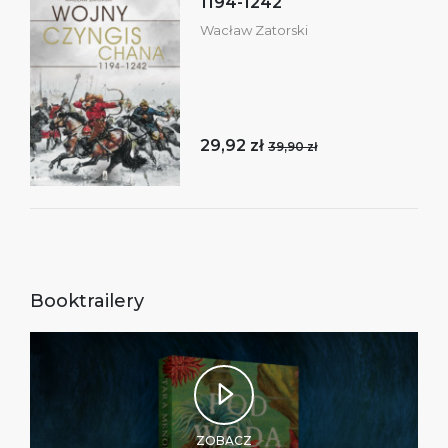
1194-1242
Wacław Zatorski
29,92 zł
39,90 zł
Booktrailery
ZOBACZ