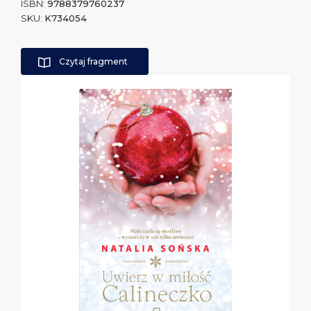
ISBN:
9788379760237
SKU:
K734054
Czytaj fragment