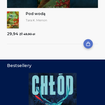
Pod wodą
Tara K. Menon
29,94 zł
49,90 zł
Bestsellery